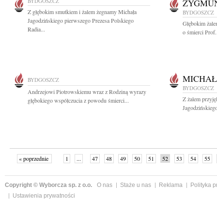
BYDGOSZCZ
ZYGMUN
Z głębokim smutkiem i żalem żegnamy Michała
BYDGOSZCZ
Jagodzińskiego pierwszego Prezesa Polskiego
Głębokim żale
Radia...
o śmierci Prof.
MICHAŁ
BYDGOSZCZ
BYDGOSZCZ
Andrzejowi Piotrowskiemu wraz z Rodziną wyrazy
Z żalem przyj
głębokiego współczucia z powodu śmierci...
Jagodzińskiego
« poprzednie
1
...
47
48
49
50
51
52
53
54
55
»
Copyright © Wyborcza sp. z o.o.
O nas
Staże u nas
Reklama
Polityka 
Ustawienia prywatności