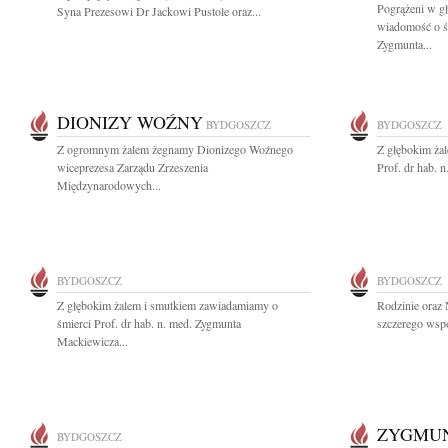
Pogrążeni w g
Syna Prezesowi Dr Jackowi Pustole oraz...
wiadomość o śm
Zygmunta...
DIONIZY WOŹNY
BYDGOSZCZ
BYDGOSZCZ
Z ogromnym żalem żegnamy Dionizego Woźnego
Z głębokim ża
wiceprezesa Zarządu Zrzeszenia
Prof. dr hab. 
Międzynarodowych...
BYDGOSZCZ
BYDGOSZCZ
Z głębokim żalem i smutkiem zawiadamiamy o
Rodzinie oraz 
śmierci Prof. dr hab. n. med. Zygmunta
szczerego wspó
Mackiewicza...
ZYGMUN
BYDGOSZCZ