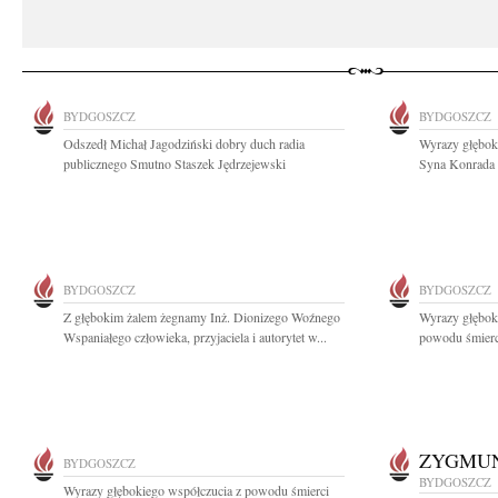
BYDGOSZCZ
BYDGOSZCZ
Odszedł Michał Jagodziński dobry duch radia
Wyrazy głębok
publicznego Smutno Staszek Jędrzejewski
Syna Konrada P
BYDGOSZCZ
BYDGOSZCZ
Z głębokim żalem żegnamy Inż. Dionizego Woźnego
Wyrazy głęboki
Wspaniałego człowieka, przyjaciela i autorytet w...
powodu śmierc
ZYGMUN
BYDGOSZCZ
BYDGOSZCZ
Wyrazy głębokiego współczucia z powodu śmierci