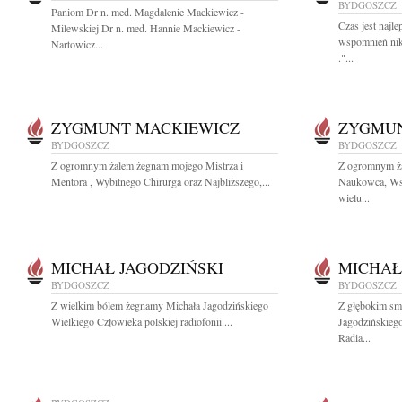
BYDGOSZCZ
Paniom Dr n. med. Magdalenie Mackiewicz -
Czas jest najl
Milewskiej Dr n. med. Hannie Mackiewicz -
wspomnień nikt
Nartowicz...
."...
ZYGMUNT MACKIEWICZ
ZYGMUN
BYDGOSZCZ
BYDGOSZCZ
Z ogromnym żalem żegnam mojego Mistrza i
Z ogromnym ża
Mentora , Wybitnego Chirurga oraz Najbliższego,...
Naukowca, Wsp
wielu...
MICHAŁ JAGODZIŃSKI
MICHAŁ
BYDGOSZCZ
BYDGOSZCZ
Z wielkim bólem żegnamy Michała Jagodzińskiego
Z głębokim sm
Wielkiego Człowieka polskiej radiofonii....
Jagodzińskieg
Radia...