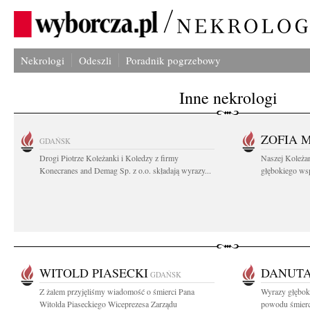
Nekrologi
Odeszli
Poradnik pogrzebowy
Inne nekrologi
ZOFIA 
GDAŃSK
Drogi Piotrze Koleżanki i Koledzy z firmy
Naszej Koleża
Konecranes and Demag Sp. z o.o. składają wyrazy...
głębokiego wspó
WITOLD PIASECKI
DANUTA
GDAŃSK
Z żalem przyjęliśmy wiadomość o śmierci Pana
Wyrazy głęboki
Witolda Piaseckiego Wiceprezesa Zarządu
powodu śmierci