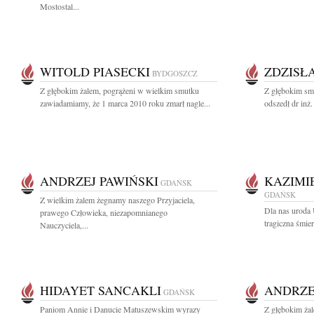
Mostostal...
WITOLD PIASECKI
ZDZISŁ
BYDGOSZCZ
Z głębokim żalem, pogrążeni w wielkim smutku
Z głębokim sm
zawiadamiamy, że 1 marca 2010 roku zmarł nagle...
odszedł dr inż.
ANDRZEJ PAWIŃSKI
KAZIMI
GDAŃSK
GDAŃSK
Z wielkim żalem żegnamy naszego Przyjaciela,
Dla nas uroda 
prawego Człowieka, niezapomnianego
tragiczna śmie
Nauczyciela,...
HIDAYET SANCAKLI
ANDRZE
GDAŃSK
Paniom Annie i Danucie Matuszewskim wyrazy
Z głębokim ża