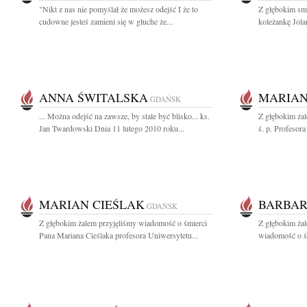
"Nikt z nas nie pomyślał że możesz odejść I że to
Z głębokim sm
cudowne jesteś zamieni się w głuche że...
koleżankę Jola
ANNA ŚWITALSKA
MARIAN
GDAŃSK
... Można odejść na zawsze, by stale być blisko... ks.
Z głębokim ża
Jan Twardowski Dnia 11 lutego 2010 roku...
ś. p. Profesor
MARIAN CIEŚLAK
BARBAR
GDAŃSK
Z głębokim żalem przyjęliśmy wiadomość o śmierci
Z głębokim żal
Pana Mariana Cieślaka profesora Uniwersytetu...
wiadomość o śm