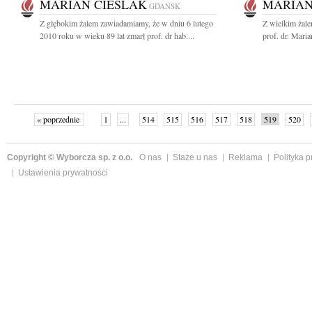
MARIAN CIEŚLAK
MARIAN
GDAŃSK
Z głębokim żalem zawiadamiamy, że w dniu 6 lutego
Z wielkim żal
2010 roku w wieku 89 lat zmarł prof. dr hab....
prof. dr. Mari
« poprzednie
1
...
514
515
516
517
518
519
520
następne »
Copyright © Wyborcza sp. z o.o.
O nas
Staże u nas
Reklama
Polityka 
Ustawienia prywatności