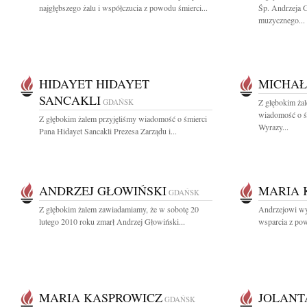
najgłębszego żalu i współczucia z powodu śmierci...
Śp. Andrzeja 
muzycznego...
HIDAYET HIDAYET
MICHAŁ
SANCAKLI
GDAŃSK
Z głębokim żal
wiadomość o ś
Z głębokim żalem przyjęliśmy wiadomość o śmierci
Wyrazy...
Pana Hidayet Sancakli Prezesa Zarządu i...
ANDRZEJ GŁOWIŃSKI
MARIA 
GDAŃSK
Z głębokim żalem zawiadamiamy, że w sobotę 20
Andrzejowi wy
lutego 2010 roku zmarł Andrzej Głowiński...
wsparcia z po
MARIA KASPROWICZ
JOLANT
GDAŃSK