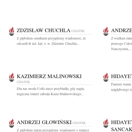
ZDZISŁAW CHUCHLA
ANDRZE
GDAŃSK
Z głębokim smutkiem przyjęliśmy wiadomość, że
Z wielkim żale
odszedł dr inż. kpt. ż. w. Zdzisław Chuchla...
prawego Człow
Nauczyciela,...
KAZIMIERZ MALINOWSKI
HIDAYE
GDAŃSK
Paniom Annie 
Dla nas uroda Ustki nieco przybladła, gdy nagła,
najgłębszego ż
tragiczna śmierć zabrała Kazia Malinowskiego...
ANDRZEJ GŁOWIŃSKI
HIDAYE
GDAŃSK
SANCAK
Z głębokim żalem przyjęliśmy wiadomość o śmierci