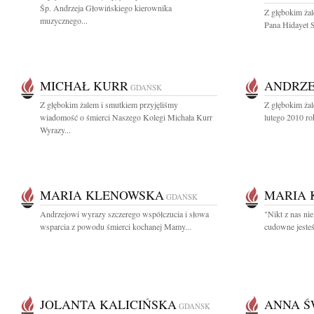
Śp. Andrzeja Głowińskiego kierownika
Z głębokim ża
muzycznego...
Pana Hidayet S
MICHAŁ KURR
ANDRZE
GDAŃSK
Z głębokim żalem i smutkiem przyjęliśmy
Z głębokim ża
wiadomość o śmierci Naszego Kolegi Michała Kurr
lutego 2010 ro
Wyrazy...
MARIA KLENOWSKA
MARIA 
GDAŃSK
Andrzejowi wyrazy szczerego współczucia i słowa
"Nikt z nas ni
wsparcia z powodu śmierci kochanej Mamy...
cudowne jesteś
JOLANTA KALICIŃSKA
ANNA Ś
GDAŃSK