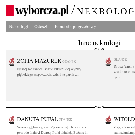
Nekrologi
Odeszli
Poradnik pogrzebowy
Inne nekrologi
ZOFIA MAZUREK
GDAŃSK
GDAŃSK
Droga Aniu, z
Naszej Koleżance Beacie Rumińskiej wyrazy
wiadomość o ś
głębokiego współczucia, żalu i wsparcia z...
tych...
DANUTA PUFAL
WITOLD
GDAŃSK
Wyrazy głębokiego współczucia całej Rodzinie z
Z głębokim ża
powodu śmierci Danuty Pufal składają Bożena i...
zawiadamiamy, 