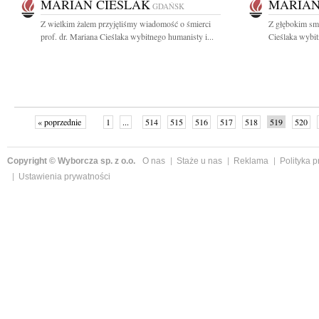
MARIAN CIEŚLAK
MARIAN
GDAŃSK
Z wielkim żalem przyjęliśmy wiadomość o śmierci
Z głębokim sm
prof. dr. Mariana Cieślaka wybitnego humanisty i...
Cieślaka wybit
« poprzednie
1
...
514
515
516
517
518
519
520
następne »
Copyright © Wyborcza sp. z o.o.
O nas
Staże u nas
Reklama
Polityka 
Ustawienia prywatności