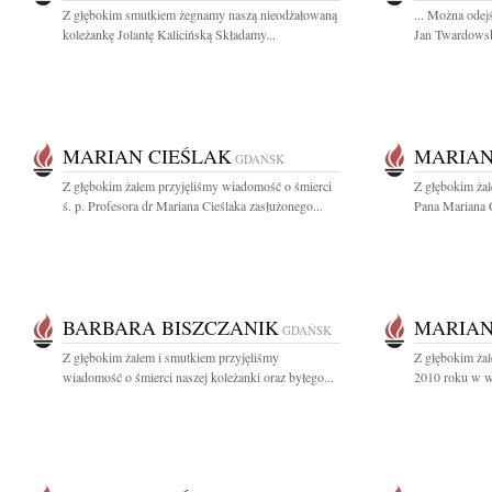
Z głębokim smutkiem żegnamy naszą nieodżałowaną
... Można odejś
koleżankę Jolantę Kalicińską Składamy...
Jan Twardowski
MARIAN CIEŚLAK
MARIAN
GDAŃSK
Z głębokim żalem przyjęliśmy wiadomość o śmierci
Z głębokim ża
ś. p. Profesora dr Mariana Cieślaka zasłużonego...
Pana Mariana C
BARBARA BISZCZANIK
MARIAN
GDAŃSK
Z głębokim żalem i smutkiem przyjęliśmy
Z głębokim ża
wiadomość o śmierci naszej koleżanki oraz byłego...
2010 roku w wie