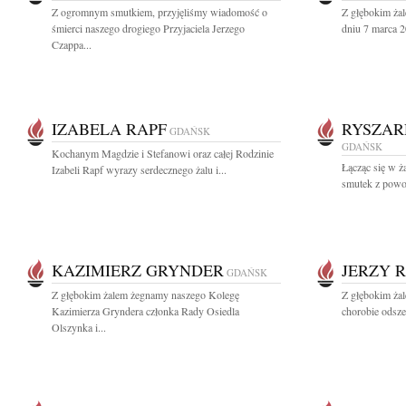
Z ogromnym smutkiem, przyjęliśmy wiadomość o
Z głębokim ża
śmierci naszego drogiego Przyjaciela Jerzego
dniu 7 marca 2
Czappa...
IZABELA RAPF
RYSZAR
GDAŃSK
GDAŃSK
Kochanym Magdzie i Stefanowi oraz całej Rodzinie
Łącząc się w ż
Izabeli Rapf wyrazy serdecznego żalu i...
smutek z powod
KAZIMIERZ GRYNDER
JERZY 
GDAŃSK
Z głębokim żalem żegnamy naszego Kolegę
Z głębokim żal
Kazimierza Gryndera członka Rady Osiedla
chorobie odsze
Olszynka i...