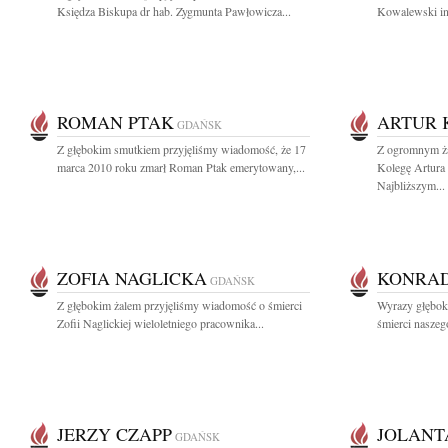
Księdza Biskupa dr hab. Zygmunta Pawłowicza...
Kowalewski inż
ROMAN PTAK
ARTUR 
GDAŃSK
Z głębokim smutkiem przyjęliśmy wiadomość, że 17
Z ogromnym ża
marca 2010 roku zmarł Roman Ptak emerytowany,...
Kolegę Artura
Najbliższym...
ZOFIA NAGLICKA
KONRAD
GDAŃSK
Z głębokim żalem przyjęliśmy wiadomość o śmierci
Wyrazy głębok
Zofii Naglickiej wieloletniego pracownika...
śmierci naszeg
JERZY CZAPP
JOLANT
GDAŃSK