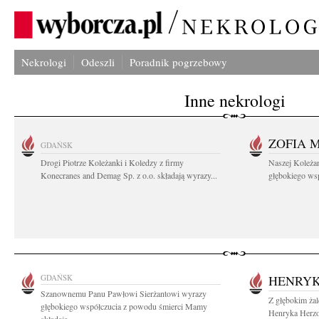
Nekrologi
Odeszli
Poradnik pogrzebowy
Inne nekrologi
ZOFIA 
GDAŃSK
Drogi Piotrze Koleżanki i Koledzy z firmy
Naszej Koleża
Konecranes and Demag Sp. z o.o. składają wyrazy...
głębokiego wspó
GDAŃSK
HENRYK
Szanownemu Panu Pawłowi Sierżantowi wyrazy
Z głębokim ża
głębokiego współczucia z powodu śmierci Mamy
Henryka Herzog