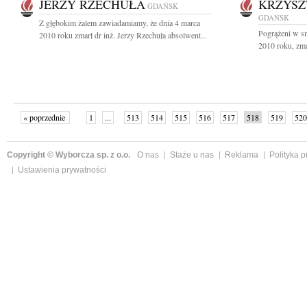
JERZY RZECHUŁA
KRZYSZ
GDAŃSK
GDAŃSK
Z głębokim żalem zawiadamiamy, że dnia 4 marca
Pogrążeni w sm
2010 roku zmarł dr inż. Jerzy Rzechuła absolwent...
2010 roku, zmar
« poprzednie
1
...
513
514
515
516
517
518
519
520
następne »
Copyright © Wyborcza sp. z o.o.
O nas
Staże u nas
Reklama
Polityka 
Ustawienia prywatności