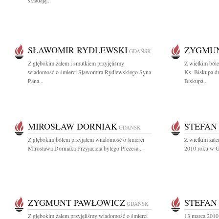
składają...
SŁAWOMIR RYDLEWSKI
ZYGMUN
GDAŃSK
Z głębokim żalem i smutkiem przyjęliśmy
Z wielkim ból
wiadomość o śmierci Sławomira Rydlewskiego Syna
Ks. Biskupa d
Pana...
Biskupa...
MIROSŁAW DORNIAK
STEFAN
GDAŃSK
Z głębokim bólem przyjąłem wiadomość o śmierci
Z wielkim żal
Mirosława Dorniaka Przyjaciela byłego Prezesa...
2010 roku w Gd
ZYGMUNT PAWŁOWICZ
STEFAN
GDAŃSK
Z głębokim żalem przyjęliśmy wiadomość o śmierci
13 marca 2010 