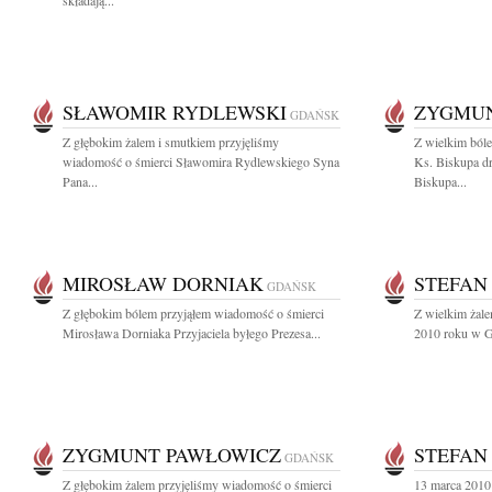
składają...
SŁAWOMIR RYDLEWSKI
ZYGMUN
GDAŃSK
Z głębokim żalem i smutkiem przyjęliśmy
Z wielkim ból
wiadomość o śmierci Sławomira Rydlewskiego Syna
Ks. Biskupa d
Pana...
Biskupa...
MIROSŁAW DORNIAK
STEFAN
GDAŃSK
Z głębokim bólem przyjąłem wiadomość o śmierci
Z wielkim żal
Mirosława Dorniaka Przyjaciela byłego Prezesa...
2010 roku w Gd
ZYGMUNT PAWŁOWICZ
STEFAN
GDAŃSK
Z głębokim żalem przyjęliśmy wiadomość o śmierci
13 marca 2010 