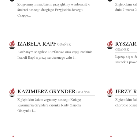
Z ogromnym smutkiem, przyjęliśmy wiadomość o
Z głębokim ża
śmierci naszego drogiego Przyjaciela Jerzego
dniu 7 marca 2
Czappa...
IZABELA RAPF
RYSZAR
GDAŃSK
GDAŃSK
Kochanym Magdzie i Stefanowi oraz całej Rodzinie
Łącząc się w ż
Izabeli Rapf wyrazy serdecznego żalu i...
smutek z powod
KAZIMIERZ GRYNDER
JERZY 
GDAŃSK
Z głębokim żalem żegnamy naszego Kolegę
Z głębokim żal
Kazimierza Gryndera członka Rady Osiedla
chorobie odsze
Olszynka i...