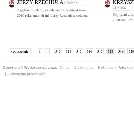
JERZY RZECHUŁA
KRZYSZ
GDAŃSK
GDAŃSK
Z głębokim żalem zawiadamiamy, że dnia 4 marca
Pogrążeni w sm
2010 roku zmarł dr inż. Jerzy Rzechuła absolwent...
2010 roku, zmar
« poprzednie
1
...
513
514
515
516
517
518
519
520
następne »
Copyright © Wyborcza sp. z o.o.
O nas
Staże u nas
Reklama
Polityka 
Ustawienia prywatności