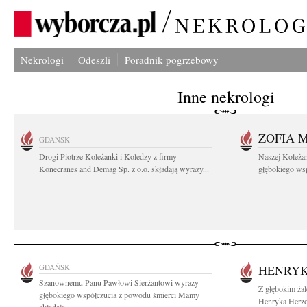
Nekrologi
Odeszli
Poradnik pogrzebowy
Inne nekrologi
ZOFIA 
GDAŃSK
Drogi Piotrze Koleżanki i Koledzy z firmy
Naszej Koleża
Konecranes and Demag Sp. z o.o. składają wyrazy...
głębokiego wspó
GDAŃSK
HENRYK
Szanownemu Panu Pawłowi Sierżantowi wyrazy
Z głębokim ża
głębokiego współczucia z powodu śmierci Mamy
Henryka Herzog