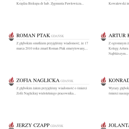
Księdza Biskupa dr hab. Zygmunta Pawłowicza...
Kowalewski inż
ROMAN PTAK
ARTUR 
GDAŃSK
Z głębokim smutkiem przyjęliśmy wiadomość, że 17
Z ogromnym ża
marca 2010 roku zmarł Roman Ptak emerytowany,...
Kolegę Artura
Najbliższym...
ZOFIA NAGLICKA
KONRAD
GDAŃSK
Z głębokim żalem przyjęliśmy wiadomość o śmierci
Wyrazy głębok
Zofii Naglickiej wieloletniego pracownika...
śmierci naszeg
JERZY CZAPP
JOLANT
GDAŃSK