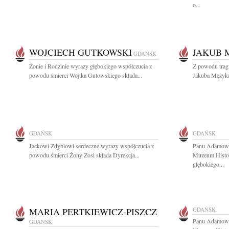
o...
WOJCIECH GUTKOWSKI
JAKUB 
GDAŃSK
Żonie i Rodzinie wyrazy głębokiego współczucia z
Z powodu tragi
powodu śmierci Wojtka Gutowskiego składa...
Jakuba Mężyka
GDAŃSK
GDAŃSK
Jackowi Zdyblowi serdeczne wyrazy współczucia z
Panu Adamowi
powodu śmierci Żony Zosi składa Dyrekcja...
Muzeum Histo
głębokiego...
MARIA PERTKIEWICZ-PISZCZ
GDAŃSK
Panu Adamowi
GDAŃSK