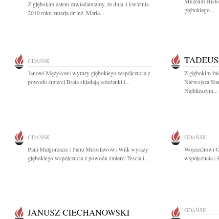
Muzeum Histo
Z głębokim żalem zawiadamiamy, że dnia 4 kwietnia
głębokiego...
2010 roku zmarła dr inż. Maria...
TADEUS
GDAŃSK
Janowi Mężykowi wyrazy głębokiego współczucia z
Z głębokim ża
powodu śmierci Brata składają koleżanki i...
Narwojsza Sta
Najbliższym...
GDAŃSK
GDAŃSK
Pani Małgorzacie i Panu Mirosławowi Wilk wyrazy
Wojciechowi O
głębokiego współczucia z powodu śmierci Teścia i...
współczucia i 
JANUSZ CIECHANOWSKI
GDAŃSK