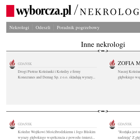
Nekrologi
Odeszli
Poradnik pogrzebowy
Inne nekrologi
ZOFIA 
GDAŃSK
Drogi Piotrze Koleżanki i Koledzy z firmy
Naszej Koleża
Konecranes and Demag Sp. z o.o. składają wyrazy...
głębokiego wspó
GDAŃSK
GDAŃSK
Koledze Wojtkowi Mościbrodzkiemu i Jego Bliskim
"Rozłąka jest 
wyrazy głębokiego współczucia z powodu śmierci...
nadzieją" Z g