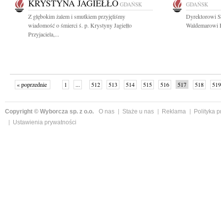
KRYSTYNA JAGIEŁŁO
GDAŃSK
GDAŃSK
Z głębokim żalem i smutkiem przyjęliśmy
Dyrektorowi S
wiadomość o śmierci ś. p. Krystyny Jagiełło
Waldemarowi Bi
Przyjaciela,...
« poprzednie
1
...
512
513
514
515
516
517
518
519
następne »
Copyright © Wyborcza sp. z o.o.
O nas
Staże u nas
Reklama
Polityka 
Ustawienia prywatności