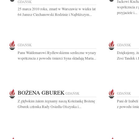
Jackowi Kucha
GDAŃSK
współczucia z
25 marca 2010 roku, zmarł w Warszawie w wieku lat
przyjaciele i...
64 Janusz Ciechanowski Rodzinie i Najbliższym...
GDAŃSK
GDAŃSK
Panu Waldemarowi Rydlewskiemu serdeczne wyrazy
Dziękujemy, że
współczucia z powodu śmierci Syna składają Maria...
Zosi Tandek i 
BOŻENA GBUREK
GDAŃSK
GDAŃSK
Z głębokim żalem żegnamy naszą Koleżankę Bożenę
Pani dr Izabel
Gburek członka Rady Osiedla Olszynka i...
z powodu śmier