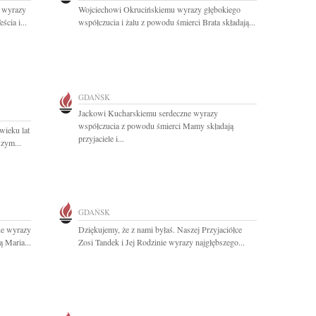
k wyrazy
Wojciechowi Okrucińskiemu wyrazy głębokiego
cia i...
współczucia i żalu z powodu śmierci Brata składają...
GDAŃSK
Jackowi Kucharskiemu serdeczne wyrazy
współczucia z powodu śmierci Mamy składają
wieku lat
przyjaciele i...
szym...
GDAŃSK
e wyrazy
Dziękujemy, że z nami byłaś. Naszej Przyjaciółce
 Maria...
Zosi Tandek i Jej Rodzinie wyrazy najgłębszego...