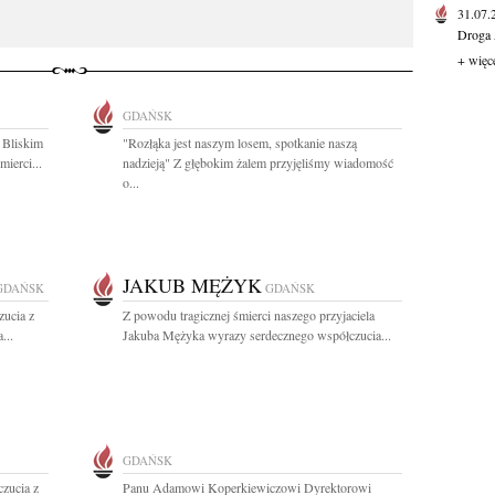
31.07
Droga 
+ więc
GDAŃSK
 Bliskim
"Rozłąka jest naszym losem, spotkanie naszą
ierci...
nadzieją" Z głębokim żalem przyjęliśmy wiadomość
o...
JAKUB MĘŻYK
GDAŃSK
GDAŃSK
zucia z
Z powodu tragicznej śmierci naszego przyjaciela
...
Jakuba Mężyka wyrazy serdecznego współczucia...
GDAŃSK
zucia z
Panu Adamowi Koperkiewiczowi Dyrektorowi