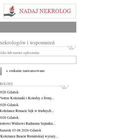
 nekrologów i wspomnień
wisko lub numer ogłoszenia:
+ szukanie zaawansowane
KROLOGI
.2026
Gdańsk
iotrze Koleżanki i Koledzy z firmy...
.2026
Gdańsk
Koleżance Renacie Sęk w trudnych...
.2026
Gdańsk
iotrowi Widzowi Radnemu Sejmiku...
Mazurek
03.08.2026
Gdańsk
 Koleżance Beacie Rumińskiej wyrazy...