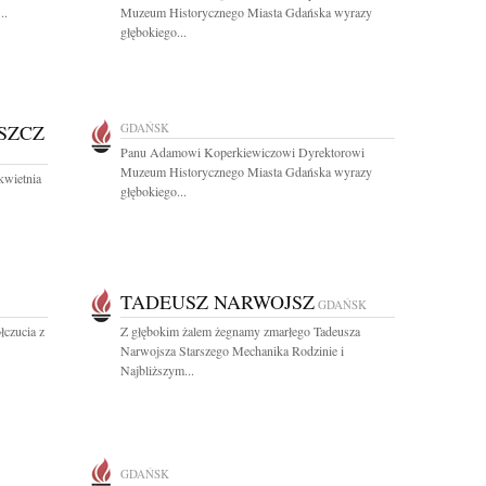
..
Muzeum Historycznego Miasta Gdańska wyrazy
głębokiego...
SZCZ
GDAŃSK
Panu Adamowi Koperkiewiczowi Dyrektorowi
Muzeum Historycznego Miasta Gdańska wyrazy
kwietnia
głębokiego...
TADEUSZ NARWOJSZ
GDAŃSK
czucia z
Z głębokim żalem żegnamy zmarłego Tadeusza
Narwojsza Starszego Mechanika Rodzinie i
Najbliższym...
GDAŃSK