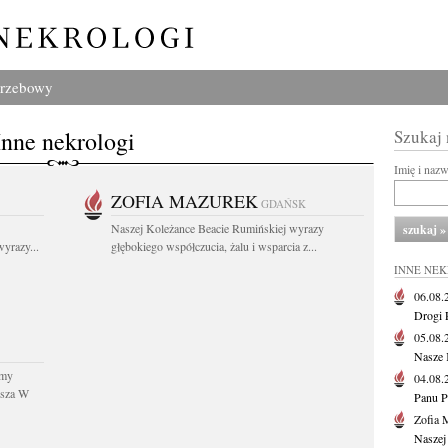
grzebowy
Inne nekrologi
Szukaj
Imię i naz
ZOFIA MAZUREK
GDAŃSK
Naszej Koleżance Beacie Rumińskiej wyrazy
yrazy...
głębokiego współczucia, żalu i wsparcia z...
INNE NE
06.08
Drogi P
05.08
Nasze 
śmy
04.08
usza W
Panu P
Zofia 
Naszej