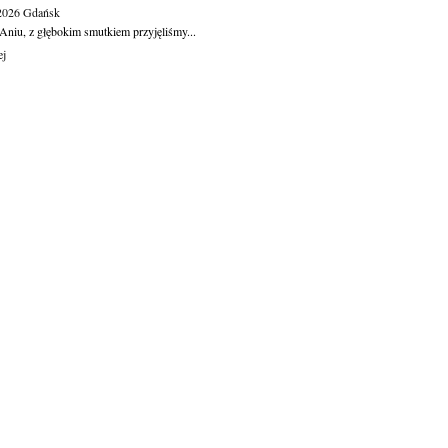
.2026
Gdańsk
Aniu, z głębokim smutkiem przyjęliśmy...
ej