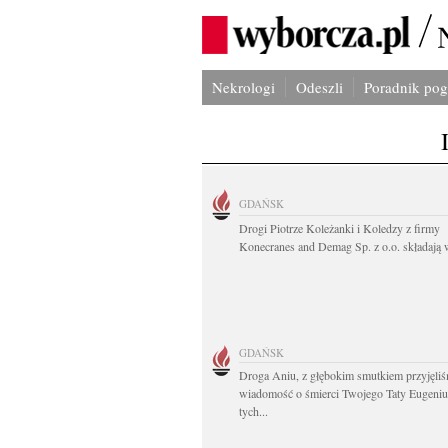
Nekrologi
Odeszli
Poradnik po
GDAŃSK
Drogi Piotrze Koleżanki i Koledzy z firmy
Konecranes and Demag Sp. z o.o. składają w
GDAŃSK
Droga Aniu, z głębokim smutkiem przyjęli
wiadomość o śmierci Twojego Taty Eugeni
tych...