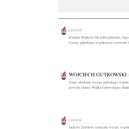
GDAŃSK
Koledze Wojtkowi Mościbrodzkiemu i Jego
wyrazy głębokiego współczucia z powodu śm
WOJCIECH GUTKOWSKI
Żonie i Rodzinie wyrazy głębokiego współc
powodu śmierci Wojtka Gutowskiego składa
GDAŃSK
Jackowi Zdyblowi serdeczne wyrazy współc