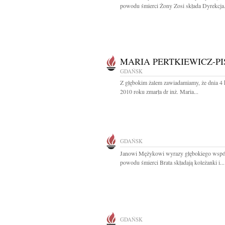
powodu śmierci Żony Zosi składa Dyrekcja.
MARIA PERTKIEWICZ-PI
GDAŃSK
Z głębokim żalem zawiadamiamy, że dnia 4 
2010 roku zmarła dr inż. Maria...
GDAŃSK
Janowi Mężykowi wyrazy głębokiego współ
powodu śmierci Brata składają koleżanki i...
GDAŃSK