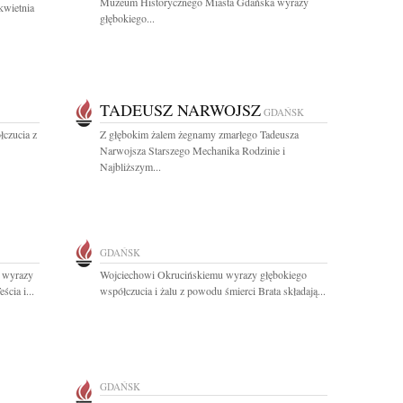
Muzeum Historycznego Miasta Gdańska wyrazy
kwietnia
głębokiego...
TADEUSZ NARWOJSZ
GDAŃSK
czucia z
Z głębokim żalem żegnamy zmarłego Tadeusza
Narwojsza Starszego Mechanika Rodzinie i
Najbliższym...
GDAŃSK
k wyrazy
Wojciechowi Okrucińskiemu wyrazy głębokiego
cia i...
współczucia i żalu z powodu śmierci Brata składają...
GDAŃSK