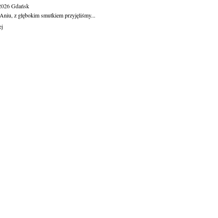
.2026
Gdańsk
Aniu, z głębokim smutkiem przyjęliśmy...
ej