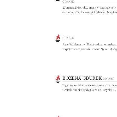
GDAŃSK
25 marca 2010 roku, zmarł w Warszawie w 
64 Janusz Ciechanowski Rodzinie i Najbliż
GDAŃSK
Panu Waldemarowi Rydlewskiemu serdeczn
współczucia z powodu śmierci Syna składają
BOŻENA GBUREK
GDAŃSK
Z głębokim żalem żegnamy naszą Koleżank
Gburek członka Rady Osiedla Olszynka i...