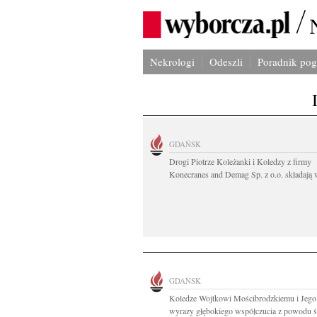
Nekrologi
Odeszli
Poradnik po
GDAŃSK
Drogi Piotrze Koleżanki i Koledzy z firmy
Konecranes and Demag Sp. z o.o. składają w
GDAŃSK
Koledze Wojtkowi Mościbrodzkiemu i Jego
wyrazy głębokiego współczucia z powodu śm