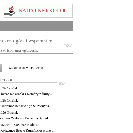
 nekrologów i wspomnień
wisko lub numer ogłoszenia:
+ szukanie zaawansowane
KROLOGI
.2026
Gdańsk
iotrze Koleżanki i Koledzy z firmy...
.2026
Gdańsk
Koleżance Renacie Sęk w trudnych...
.2026
Gdańsk
iotrowi Widzowi Radnemu Sejmiku...
Mazurek
03.08.2026
Gdańsk
 Koleżance Beacie Rumińskiej wyrazy...