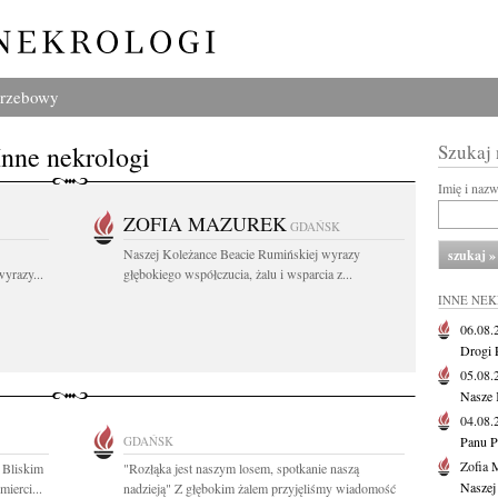
grzebowy
Inne nekrologi
Szukaj
Imię i naz
ZOFIA MAZUREK
GDAŃSK
Naszej Koleżance Beacie Rumińskiej wyrazy
yrazy...
głębokiego współczucia, żalu i wsparcia z...
INNE NE
06.08
Drogi P
05.08
Nasze 
04.08
GDAŃSK
Panu P
Zofia 
 Bliskim
"Rozłąka jest naszym losem, spotkanie naszą
Naszej
ierci...
nadzieją" Z głębokim żalem przyjęliśmy wiadomość