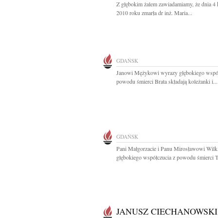
Z głębokim żalem zawiadamiamy, że dnia 4 
2010 roku zmarła dr inż. Maria...
GDAŃSK
Janowi Mężykowi wyrazy głębokiego współ
powodu śmierci Brata składają koleżanki i...
GDAŃSK
Pani Małgorzacie i Panu Mirosławowi Wil
głębokiego współczucia z powodu śmierci Teś
JANUSZ CIECHANOWSKI