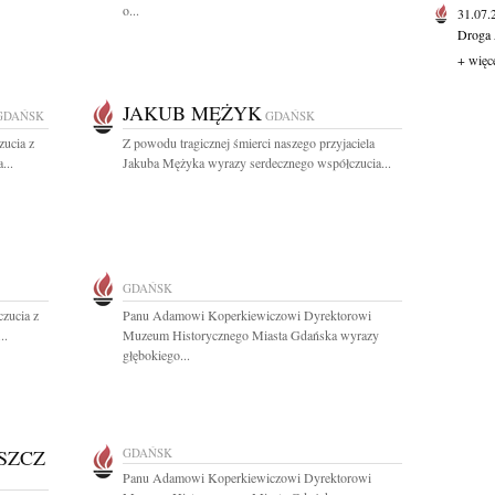
o...
31.07
Droga 
+ więc
JAKUB MĘŻYK
GDAŃSK
GDAŃSK
zucia z
Z powodu tragicznej śmierci naszego przyjaciela
...
Jakuba Mężyka wyrazy serdecznego współczucia...
GDAŃSK
zucia z
Panu Adamowi Koperkiewiczowi Dyrektorowi
..
Muzeum Historycznego Miasta Gdańska wyrazy
głębokiego...
SZCZ
GDAŃSK
Panu Adamowi Koperkiewiczowi Dyrektorowi