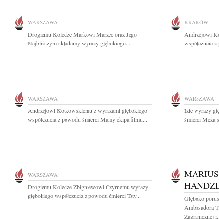
WARSZAWA
KRAKÓW
Drogiemu Koledze Markowi Marzec oraz Jego
Andrzejowi Ko
Najbliższym składamy wyrazy głębokiego...
współczucia z
WARSZAWA
WARSZAWA
Andrzejowi Kotkowskiemu z wyrazami głębokiego
Izie wyrazy g
współczucia z powodu śmierci Mamy ekipa filmu...
śmierci Męża s
MARIUS
WARSZAWA
HANDZL
Drogiemu Koledze Zbigniewowi Czyrnemu wyrazy
głębokiego współczucia z powodu śmierci Taty...
Głęboko porus
Ambasadora Ty
Zagranicznej i..