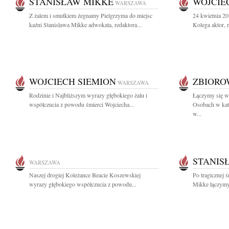
STANISŁAW MIKKE
WOJCIE
WARSZAWA
Z żalem i smutkiem żegnamy Pielgrzyma do miejsc
24 kwietnia 2
kaźni Stanisława Mikke adwokata, redaktora...
Kolega aktor, r
WOJCIECH SIEMION
ZBIOR
WARSZAWA
Rodzinie i Najbliższym wyrazy głębokiego żalu i
Łączymy się w 
współczucia z powodu śmierci Wojciecha...
Osobach w kat
w...
STANIS
WARSZAWA
Naszej drogiej Koleżance Beacie Koszewskiej
Po tragicznej 
wyrazy głębokiego współczucia z powodu...
Mikke łączymy 