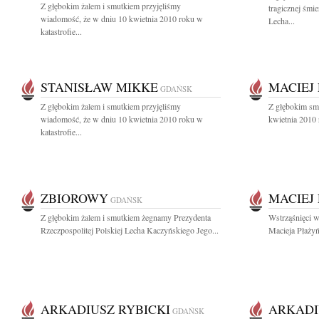
Z głębokim żalem i smutkiem przyjęliśmy
tragicznej śmi
wiadomość, że w dniu 10 kwietnia 2010 roku w
Lecha...
katastrofie...
STANISŁAW MIKKE
MACIEJ
GDAŃSK
Z głębokim żalem i smutkiem przyjęliśmy
Z głębokim sm
wiadomość, że w dniu 10 kwietnia 2010 roku w
kwietnia 2010 
katastrofie...
ZBIOROWY
MACIEJ
GDAŃSK
Z głębokim żalem i smutkiem żegnamy Prezydenta
Wstrząśnięci w
Rzeczpospolitej Polskiej Lecha Kaczyńskiego Jego...
Macieja Płażyń
ARKADIUSZ RYBICKI
ARKADI
GDAŃSK