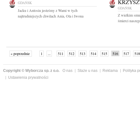
KRZYSZ
GDAŃSK
GDAŃSK
Jacku i Antosiu jesteśmy z Wami w tych
Z wielkim smu
najtrudniejszych chwilach Ania, Ola i Iwona
śmierci naszeg
« poprzednie
1
...
511
512
513
514
515
516
517
518
następne »
Copyright © Wyborcza sp. z o.o.
O nas
Staże u nas
Reklama
Polityka 
Ustawienia prywatności