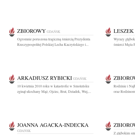
ZBIOROWY
LESZEK
GDAŃSK
Ogromnie poruszona tragiczną śmiercią Prezydenta
Wyrazy głębok
Rzeczypospolitej Polskiej Lecha Kaczyńskiego i...
śmierci Męża P
ARKADIUSZ RYBICKI
ZBIOR
GDAŃSK
10 kwietnia 2010 roku w katastrofie w Smoleńsku
Rodzinie i Naj
zginął ukochany Mąż, Ojciec, Brat, Dziadek, Wuj,...
oraz Rodzinom 
JOANNA AGACKA-INDECKA
ZBIOR
GDAŃSK
Z głębokim sm