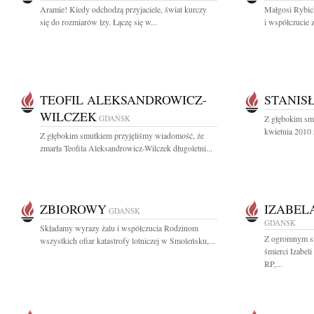
Aramie! Kiedy odchodzą przyjaciele, świat kurczy
Małgosi Rybick
się do rozmiarów łzy. Łączę się w...
i współczucie z
TEOFIL ALEKSANDROWICZ-
STANIS
WILCZEK
GDAŃSK
Z głębokim sm
kwietnia 2010 
Z głębokim smutkiem przyjęliśmy wiadomość, że
zmarła Teofila Aleksandrowicz-Wilczek długoletni...
ZBIOROWY
IZABEL
GDAŃSK
GDAŃSK
Składamy wyrazy żalu i współczucia Rodzinom
Z ogromnym s
wszystkich ofiar katastrofy lotniczej w Smoleńsku,...
śmierci Izabel
RP,...