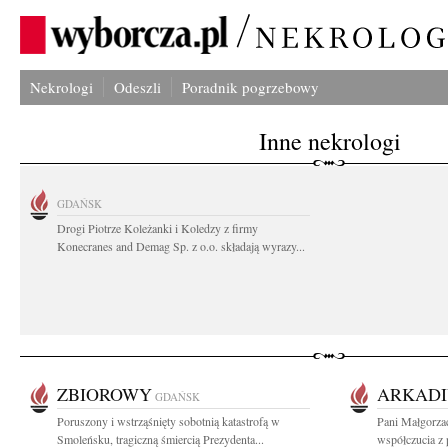
Nekrologi
Odeszli
Poradnik pogrzebowy
Inne nekrologi
GDAŃSK
Drogi Piotrze Koleżanki i Koledzy z firmy
Konecranes and Demag Sp. z o.o. składają wyrazy...
ZBIOROWY
ARKADI
GDAŃSK
Poruszony i wstrząśnięty sobotnią katastrofą w
Pani Małgorzac
Smoleńsku, tragiczną śmiercią Prezydenta...
współczucia z 