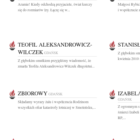
Aramie! Kiedy odchodzą przyjaciele, świat kurczy
Małgosi Rybick
się do rozmiarów łzy. Łączę się w...
i współczucie z
TEOFIL ALEKSANDROWICZ-
STANIS
WILCZEK
GDAŃSK
Z głębokim sm
kwietnia 2010 
Z głębokim smutkiem przyjęliśmy wiadomość, że
zmarła Teofila Aleksandrowicz-Wilczek długoletni...
ZBIOROWY
IZABEL
GDAŃSK
GDAŃSK
Składamy wyrazy żalu i współczucia Rodzinom
Z ogromnym s
wszystkich ofiar katastrofy lotniczej w Smoleńsku,...
śmierci Izabel
RP,...