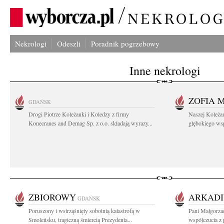
Nekrologi
Odeszli
Poradnik pogrzebowy
Inne nekrologi
ZOFIA 
GDAŃSK
Drogi Piotrze Koleżanki i Koledzy z firmy
Naszej Koleża
Konecranes and Demag Sp. z o.o. składają wyrazy...
głębokiego wspó
ZBIOROWY
ARKADI
GDAŃSK
Poruszony i wstrząśnięty sobotnią katastrofą w
Pani Małgorzac
Smoleńsku, tragiczną śmiercią Prezydenta...
współczucia z 