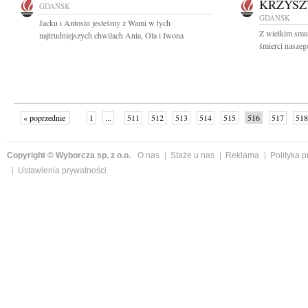
KRZYSZ
GDAŃSK
GDAŃSK
Jacku i Antosiu jesteśmy z Wami w tych
Z wielkim smu
najtrudniejszych chwilach Ania, Ola i Iwona
śmierci naszeg
« poprzednie
1
...
511
512
513
514
515
516
517
518
następne »
Copyright © Wyborcza sp. z o.o.
O nas
Staże u nas
Reklama
Polityka 
Ustawienia prywatności