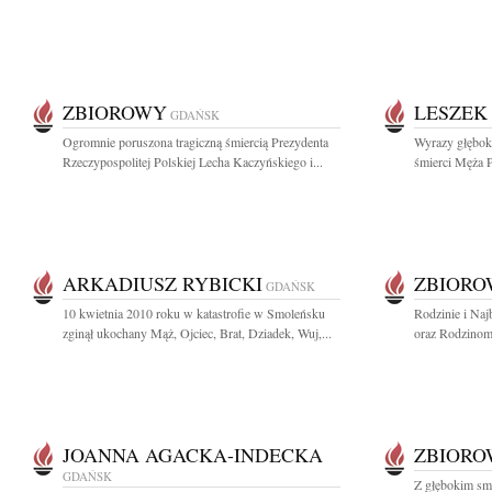
ZBIOROWY
LESZEK
GDAŃSK
Ogromnie poruszona tragiczną śmiercią Prezydenta
Wyrazy głębok
Rzeczypospolitej Polskiej Lecha Kaczyńskiego i...
śmierci Męża P
ARKADIUSZ RYBICKI
ZBIOR
GDAŃSK
10 kwietnia 2010 roku w katastrofie w Smoleńsku
Rodzinie i Naj
zginął ukochany Mąż, Ojciec, Brat, Dziadek, Wuj,...
oraz Rodzinom 
JOANNA AGACKA-INDECKA
ZBIOR
GDAŃSK
Z głębokim sm