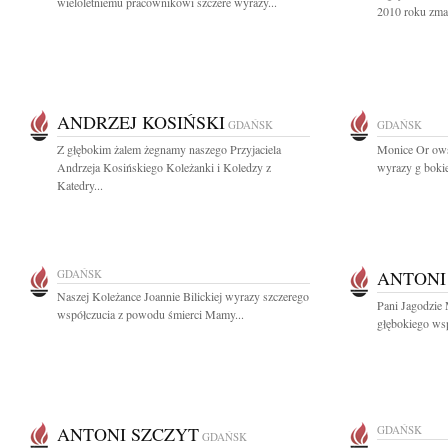
wieloletniemu pracownikowi szczere wyrazy...
2010 roku zmar
ANDRZEJ KOSIŃSKI
GDAŃSK
GDAŃSK
Z głębokim żalem żegnamy naszego Przyjaciela
Monice Or owsk
Andrzeja Kosińskiego Koleżanki i Koledzy z
wyrazy g boki
Katedry...
GDAŃSK
ANTONI
Naszej Koleżance Joannie Bilickiej wyrazy szczerego
Pani Jagodzie 
współczucia z powodu śmierci Mamy...
głębokiego wspó
ANTONI SZCZYT
GDAŃSK
GDAŃSK