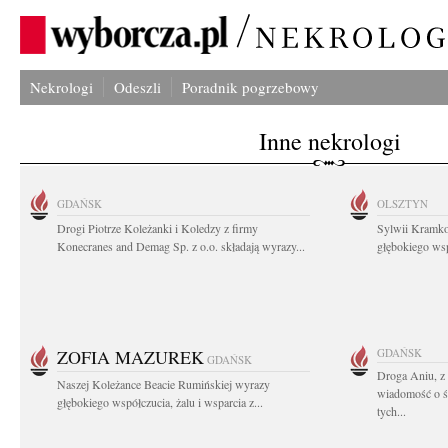
Nekrologi
Odeszli
Poradnik pogrzebowy
Inne nekrologi
GDAŃSK
OLSZTYN
Drogi Piotrze Koleżanki i Koledzy z firmy
Sylwii Kramko
Konecranes and Demag Sp. z o.o. składają wyrazy...
głębokiego ws
ZOFIA MAZUREK
GDAŃSK
GDAŃSK
Droga Aniu, z
Naszej Koleżance Beacie Rumińskiej wyrazy
wiadomość o ś
głębokiego współczucia, żalu i wsparcia z...
tych...