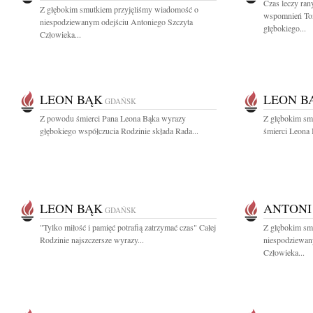
Czas leczy ran
Z głębokim smutkiem przyjęliśmy wiadomość o
wspomnień To
niespodziewanym odejściu Antoniego Szczyta
głębokiego...
Człowieka...
LEON BĄK
LEON B
GDAŃSK
Z powodu śmierci Pana Leona Bąka wyrazy
Z głębokim sm
głębokiego współczucia Rodzinie składa Rada...
śmierci Leona B
LEON BĄK
ANTONI
GDAŃSK
"Tylko miłość i pamięć potrafią zatrzymać czas" Całej
Z głębokim sm
Rodzinie najszczersze wyrazy...
niespodziewan
Człowieka...