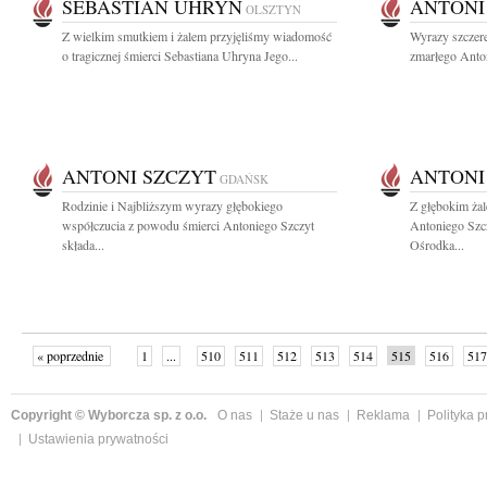
SEBASTIAN UHRYN
ANTONI
OLSZTYN
Z wielkim smutkiem i żalem przyjęliśmy wiadomość
Wyrazy szczere
o tragicznej śmierci Sebastiana Uhryna Jego...
zmarłego Anton
ANTONI SZCZYT
ANTONI
GDAŃSK
Rodzinie i Najbliższym wyrazy głębokiego
Z głębokim ża
współczucia z powodu śmierci Antoniego Szczyt
Antoniego Szc
składa...
Ośrodka...
« poprzednie
1
...
510
511
512
513
514
515
516
517
następne »
Copyright © Wyborcza sp. z o.o.
O nas
Staże u nas
Reklama
Polityka 
Ustawienia prywatności