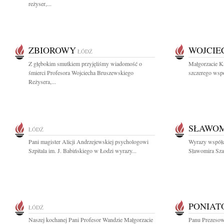
reżyser,...
ZBIOROWY
WOJCIE
ŁÓDŹ
Z głębokim smutkiem przyjęliśmy wiadomość o
Małgorzacie K
śmierci Profesora Wojciecha Bruszewskiego
szczerego wspó
Reżysera,...
SŁAWOM
ŁÓDŹ
Pani magister Alicji Andrzejewskiej psychologowi
Wyrazy współc
Szpitala im. J. Babińskiego w Łodzi wyrazy...
Sławomira Szam
PONIAT
ŁÓDŹ
Naszej kochanej Pani Profesor Wandzie Małgorzacie
Panu Prezesow