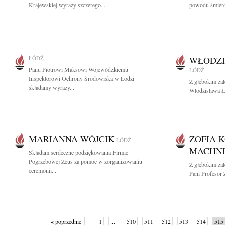
Krajewskiej wyrazy szczerego...
powodu śmierc
ŁÓDŹ
WŁODZI
Panu Piotrowi Maksowi Wojewódzkiemu
ŁÓDŹ
Inspektorowi Ochrony Środowiska w Łodzi
Z głębokim ża
składamy wyrazy...
Włodzisława Ła
MARIANNA WÓJCIK
ZOFIA 
ŁÓDŹ
MACHN
Składam serdeczne podziękowania Firmie
Pogrzebowej Zeus za pomoc w zorganizowaniu
Z głębokim ża
ceremonii...
Pani Profesor 
« poprzednie
1
...
510
511
512
513
514
515