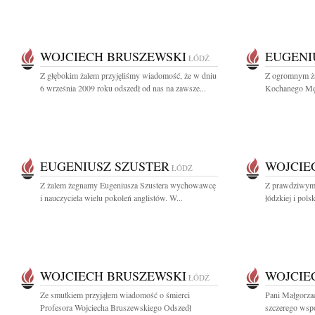
WOJCIECH BRUSZEWSKI
EUGENI
ŁÓDŹ
Z głębokim żalem przyjęliśmy wiadomość, że w dniu
Z ogromnym ża
6 września 2009 roku odszedł od nas na zawsze...
Kochanego Męża
EUGENIUSZ SZUSTER
WOJCIE
ŁÓDŹ
Z żalem żegnamy Eugeniusza Szustera wychowawcę
Z prawdziwym 
i nauczyciela wielu pokoleń anglistów. W...
łódzkiej i polsk
WOJCIECH BRUSZEWSKI
WOJCIE
ŁÓDŹ
Ze smutkiem przyjąłem wiadomość o śmierci
Pani Małgorza
Profesora Wojciecha Bruszewskiego Odszedł
szczerego wspó