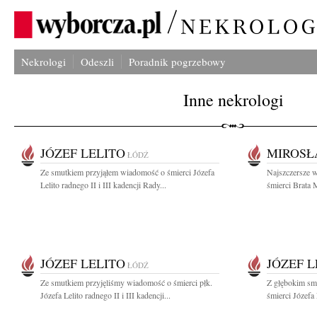
Nekrologi
Odeszli
Poradnik pogrzebowy
Inne nekrologi
JÓZEF LELITO
MIROSŁ
ŁÓDŹ
Ze smutkiem przyjąłem wiadomość o śmierci Józefa
Najszczersze 
Lelito radnego II i III kadencji Rady...
śmierci Brata 
JÓZEF LELITO
JÓZEF L
ŁÓDŹ
Ze smutkiem przyjęliśmy wiadomość o śmierci płk.
Z głębokim sm
Józefa Lelito radnego II i III kadencji...
śmierci Józefa 