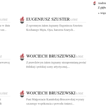
Andrze
Z głęb
+ więc
EUGENIUSZ SZUSTER
ŁÓDŹ
ŁÓDŹ
że w dniu
Z ogromnym żalem żegnamy Eugeniusza Szustera
sze...
Kochanego Męża, Ojca, harcerza Szarych...
WOJCIECH BRUSZEWSKI
DŹ
ŁÓDŹ
chowawcę
Z prawdziwym żalem żegnamy niezapomnianą postać
łódzkiej i polskiej sceny artystycznej,...
WOJCIECH BRUSZEWSKI
ŁÓDŹ
ŁÓDŹ
i
Pani Małgorzacie Kamińskiej-Bruszewskiej wyrazy
dł
szczerego współczucia z powodu śmierci...