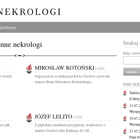
grzebowy
Inne nekrologi
Szukaj
Imię i naz
MIROSŁAW KOTOŃSKI
ŁÓDŹ
i Józefa
Najszczersze współczucia Ewie Chrobot z powodu
śmierci Brata Mirosława Kotońskiego...
INNE NE
Tadeus
Z duży
31.07
Wyrazy
JÓZEF LELITO
ŁÓDŹ
29.07
Wyrazy
ci płk.
Z głębokim smutkiem przyjęliśmy wiadomość o
śmierci Józefa Lelito Radnego II i III...
27.07
Pani J