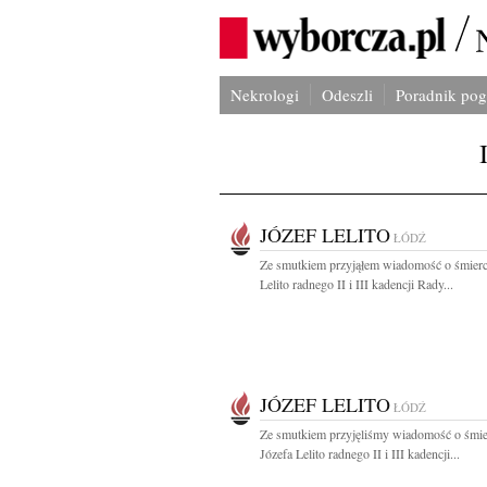
Nekrologi
Odeszli
Poradnik po
JÓZEF LELITO
ŁÓDŹ
Ze smutkiem przyjąłem wiadomość o śmierc
Lelito radnego II i III kadencji Rady...
JÓZEF LELITO
ŁÓDŹ
Ze smutkiem przyjęliśmy wiadomość o śmier
Józefa Lelito radnego II i III kadencji...