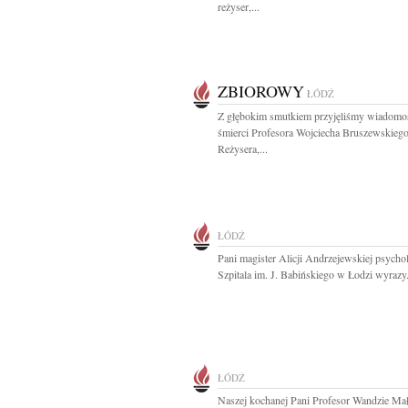
reżyser,...
ZBIOROWY
ŁÓDŹ
Z głębokim smutkiem przyjęliśmy wiadomo
śmierci Profesora Wojciecha Bruszewskieg
Reżysera,...
ŁÓDŹ
Pani magister Alicji Andrzejewskiej psych
Szpitala im. J. Babińskiego w Łodzi wyrazy.
ŁÓDŹ
Naszej kochanej Pani Profesor Wandzie Mał