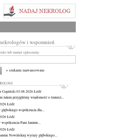
 nekrologów i wspomnień
wisko lub numer ogłoszenia:
+ szukanie zaawansowane
KROLOGI
z Gapiński
03.08.2026
Łódź
m żalem przyjęliśmy wiadomość o śmierci...
.2026
Łódź
 głębokiego współczucia dla...
.2026
Łódź
 współczucia Pani Janinie...
.2026
Łódź
oannie Nowińskiej wyrazy głębokiego...