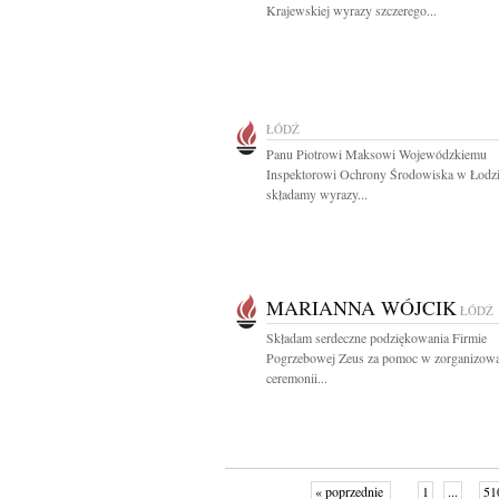
Krajewskiej wyrazy szczerego...
ŁÓDŹ
Panu Piotrowi Maksowi Wojewódzkiemu
Inspektorowi Ochrony Środowiska w Łodz
składamy wyrazy...
MARIANNA WÓJCIK
ŁÓDŹ
Składam serdeczne podziękowania Firmie
Pogrzebowej Zeus za pomoc w zorganizow
ceremonii...
« poprzednie
1
...
51