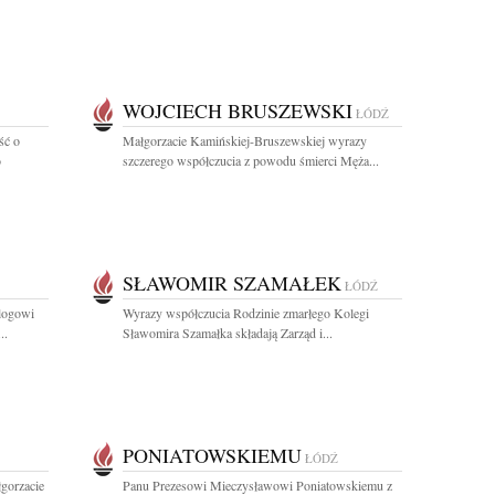
WOJCIECH BRUSZEWSKI
ŁÓDŹ
ść o
Małgorzacie Kamińskiej-Bruszewskiej wyrazy
o
szczerego współczucia z powodu śmierci Męża...
SŁAWOMIR SZAMAŁEK
ŁÓDŹ
ologowi
Wyrazy współczucia Rodzinie zmarłego Kolegi
..
Sławomira Szamałka składają Zarząd i...
PONIATOWSKIEMU
ŁÓDŹ
gorzacie
Panu Prezesowi Mieczysławowi Poniatowskiemu z