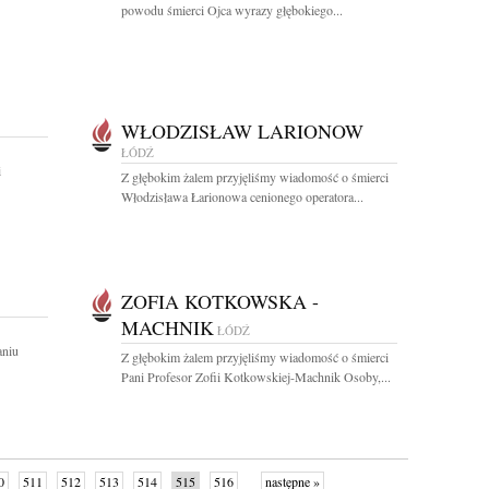
powodu śmierci Ojca wyrazy głębokiego...
WŁODZISŁAW LARIONOW
ŁÓDŹ
i
Z głębokim żalem przyjęliśmy wiadomość o śmierci
Włodzisława Łarionowa cenionego operatora...
ZOFIA KOTKOWSKA -
MACHNIK
ŁÓDŹ
aniu
Z głębokim żalem przyjęliśmy wiadomość o śmierci
Pani Profesor Zofii Kotkowskiej-Machnik Osoby,...
0
511
512
513
514
515
516
następne »