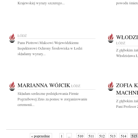
Krajewskiej wyrazy szczerego...
powodu śmierc
ŁÓDŹ
WŁODZI
Panu Piotrowi Maksowi Wojewódzkiemu
ŁÓDŹ
Inspektorowi Ochrony Środowiska w Łodzi
Z głębokim ża
składamy wyrazy...
Włodzisława Ła
MARIANNA WÓJCIK
ZOFIA 
ŁÓDŹ
MACHN
Składam serdeczne podziękowania Firmie
Pogrzebowej Zeus za pomoc w zorganizowaniu
Z głębokim ża
ceremonii...
Pani Profesor 
« poprzednie
1
...
510
511
512
513
514
515