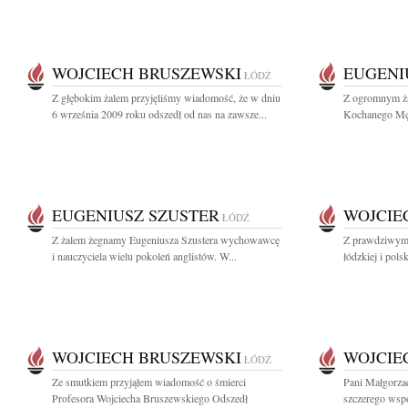
WOJCIECH BRUSZEWSKI
EUGENI
ŁÓDŹ
Z głębokim żalem przyjęliśmy wiadomość, że w dniu
Z ogromnym ża
6 września 2009 roku odszedł od nas na zawsze...
Kochanego Męża
EUGENIUSZ SZUSTER
WOJCIE
ŁÓDŹ
Z żalem żegnamy Eugeniusza Szustera wychowawcę
Z prawdziwym 
i nauczyciela wielu pokoleń anglistów. W...
łódzkiej i polsk
WOJCIECH BRUSZEWSKI
WOJCIE
ŁÓDŹ
Ze smutkiem przyjąłem wiadomość o śmierci
Pani Małgorza
Profesora Wojciecha Bruszewskiego Odszedł
szczerego wspó