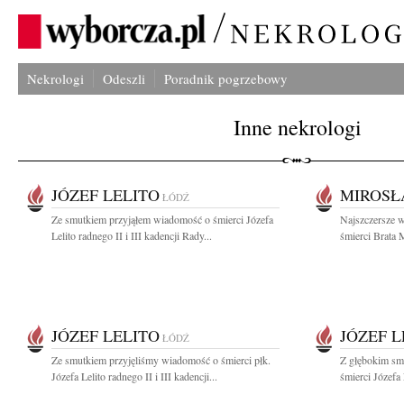
Nekrologi
Odeszli
Poradnik pogrzebowy
Inne nekrologi
JÓZEF LELITO
MIROSŁ
ŁÓDŹ
Ze smutkiem przyjąłem wiadomość o śmierci Józefa
Najszczersze 
Lelito radnego II i III kadencji Rady...
śmierci Brata 
JÓZEF LELITO
JÓZEF L
ŁÓDŹ
Ze smutkiem przyjęliśmy wiadomość o śmierci płk.
Z głębokim sm
Józefa Lelito radnego II i III kadencji...
śmierci Józefa 