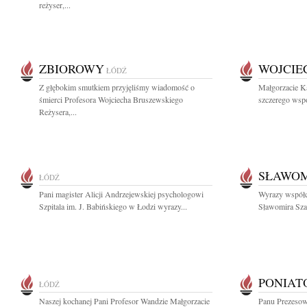
reżyser,...
ZBIOROWY
WOJCIE
ŁÓDŹ
Z głębokim smutkiem przyjęliśmy wiadomość o
Małgorzacie K
śmierci Profesora Wojciecha Bruszewskiego
szczerego wspó
Reżysera,...
SŁAWOM
ŁÓDŹ
Pani magister Alicji Andrzejewskiej psychologowi
Wyrazy współc
Szpitala im. J. Babińskiego w Łodzi wyrazy...
Sławomira Szam
PONIAT
ŁÓDŹ
Naszej kochanej Pani Profesor Wandzie Małgorzacie
Panu Prezesow