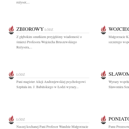
reżyser,...
ZBIOROWY
WOJCIE
ŁÓDŹ
Z głębokim smutkiem przyjęliśmy wiadomość o
Małgorzacie K
śmierci Profesora Wojciecha Bruszewskiego
szczerego wspó
Reżysera,...
SŁAWOM
ŁÓDŹ
Pani magister Alicji Andrzejewskiej psychologowi
Wyrazy współc
Szpitala im. J. Babińskiego w Łodzi wyrazy...
Sławomira Szam
PONIAT
ŁÓDŹ
Naszej kochanej Pani Profesor Wandzie Małgorzacie
Panu Prezesow