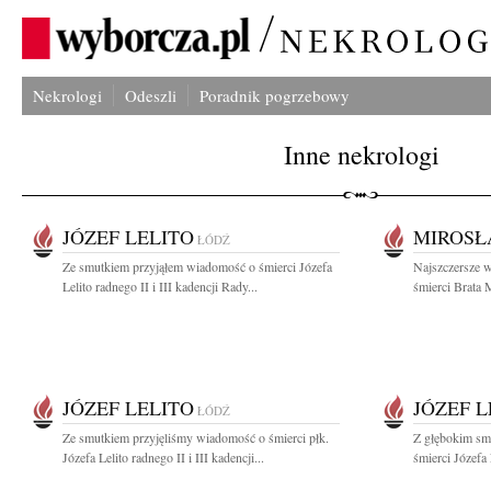
Nekrologi
Odeszli
Poradnik pogrzebowy
Inne nekrologi
JÓZEF LELITO
MIROSŁ
ŁÓDŹ
Ze smutkiem przyjąłem wiadomość o śmierci Józefa
Najszczersze 
Lelito radnego II i III kadencji Rady...
śmierci Brata 
JÓZEF LELITO
JÓZEF L
ŁÓDŹ
Ze smutkiem przyjęliśmy wiadomość o śmierci płk.
Z głębokim sm
Józefa Lelito radnego II i III kadencji...
śmierci Józefa 