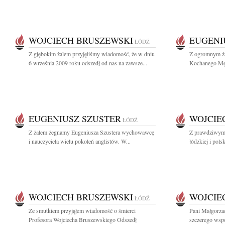
WOJCIECH BRUSZEWSKI
EUGENI
ŁÓDŹ
Z głębokim żalem przyjęliśmy wiadomość, że w dniu
Z ogromnym ża
6 września 2009 roku odszedł od nas na zawsze...
Kochanego Męża
EUGENIUSZ SZUSTER
WOJCIE
ŁÓDŹ
Z żalem żegnamy Eugeniusza Szustera wychowawcę
Z prawdziwym 
i nauczyciela wielu pokoleń anglistów. W...
łódzkiej i polsk
WOJCIECH BRUSZEWSKI
WOJCIE
ŁÓDŹ
Ze smutkiem przyjąłem wiadomość o śmierci
Pani Małgorza
Profesora Wojciecha Bruszewskiego Odszedł
szczerego wspó