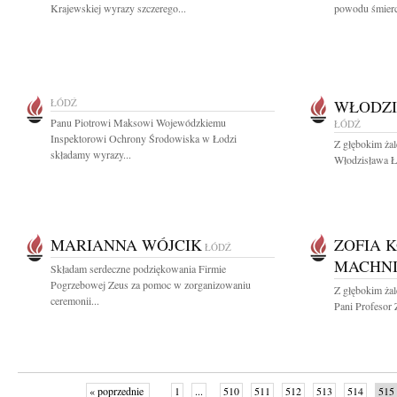
Krajewskiej wyrazy szczerego...
powodu śmierc
ŁÓDŹ
WŁODZI
Panu Piotrowi Maksowi Wojewódzkiemu
ŁÓDŹ
Inspektorowi Ochrony Środowiska w Łodzi
Z głębokim ża
składamy wyrazy...
Włodzisława Ła
MARIANNA WÓJCIK
ZOFIA 
ŁÓDŹ
MACHN
Składam serdeczne podziękowania Firmie
Pogrzebowej Zeus za pomoc w zorganizowaniu
Z głębokim ża
ceremonii...
Pani Profesor 
« poprzednie
1
...
510
511
512
513
514
515