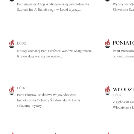
Pani magister Alicji Andrzejewskiej psychologowi
Wyrazy współc
Szpitala im. J. Babińskiego w Łodzi wyrazy...
Sławomira Szam
PONIAT
ŁÓDŹ
Naszej kochanej Pani Profesor Wandzie Małgorzacie
Panu Prezesow
Krajewskiej wyrazy szczerego...
powodu śmierc
ŁÓDŹ
WŁODZI
Panu Piotrowi Maksowi Wojewódzkiemu
ŁÓDŹ
Inspektorowi Ochrony Środowiska w Łodzi
Z głębokim ża
składamy wyrazy...
Włodzisława Ła