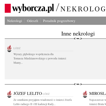
Nekrologi
Odeszli
Poradnik pogrzebowy
Inne nekrologi
ŁÓDŹ
Wyrazy głębokiego współczucia dla
Tomasza Miedzianowskiego z powodu śmierci
Mamy...
JÓZEF LELITO
MIROSŁ
ŁÓDŹ
Ze smutkiem przyjąłem wiadomość o śmierci Józefa
Najszczersze 
Lelito radnego II i III kadencji Rady...
śmierci Brata 