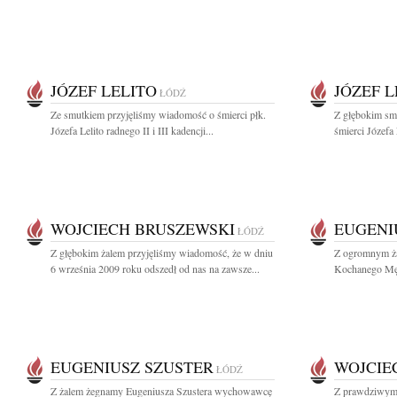
JÓZEF LELITO
JÓZEF L
ŁÓDŹ
Ze smutkiem przyjęliśmy wiadomość o śmierci płk.
Z głębokim sm
Józefa Lelito radnego II i III kadencji...
śmierci Józefa 
WOJCIECH BRUSZEWSKI
EUGENI
ŁÓDŹ
Z głębokim żalem przyjęliśmy wiadomość, że w dniu
Z ogromnym ża
6 września 2009 roku odszedł od nas na zawsze...
Kochanego Męża
EUGENIUSZ SZUSTER
WOJCIE
ŁÓDŹ
Z żalem żegnamy Eugeniusza Szustera wychowawcę
Z prawdziwym 