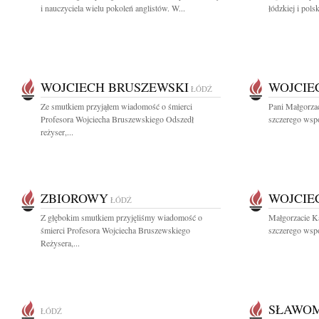
i nauczyciela wielu pokoleń anglistów. W...
łódzkiej i polsk
WOJCIECH BRUSZEWSKI
WOJCIE
ŁÓDŹ
Ze smutkiem przyjąłem wiadomość o śmierci
Pani Małgorza
Profesora Wojciecha Bruszewskiego Odszedł
szczerego wspó
reżyser,...
ZBIOROWY
WOJCIE
ŁÓDŹ
Z głębokim smutkiem przyjęliśmy wiadomość o
Małgorzacie K
śmierci Profesora Wojciecha Bruszewskiego
szczerego wspó
Reżysera,...
SŁAWOM
ŁÓDŹ