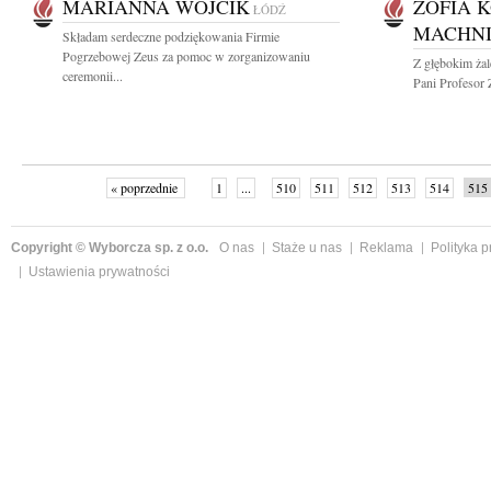
MARIANNA WÓJCIK
ZOFIA 
ŁÓDŹ
MACHN
Składam serdeczne podziękowania Firmie
Pogrzebowej Zeus za pomoc w zorganizowaniu
Z głębokim ża
ceremonii...
Pani Profesor 
« poprzednie
1
...
510
511
512
513
514
515
Copyright © Wyborcza sp. z o.o.
O nas
Staże u nas
Reklama
Polityka 
Ustawienia prywatności