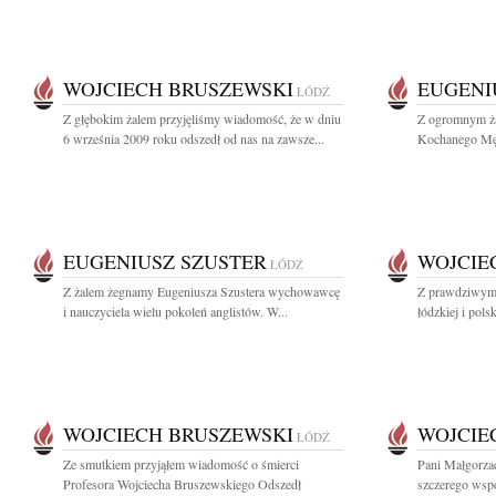
WOJCIECH BRUSZEWSKI
EUGENI
ŁÓDŹ
Z głębokim żalem przyjęliśmy wiadomość, że w dniu
Z ogromnym ża
6 września 2009 roku odszedł od nas na zawsze...
Kochanego Męża
EUGENIUSZ SZUSTER
WOJCIE
ŁÓDŹ
Z żalem żegnamy Eugeniusza Szustera wychowawcę
Z prawdziwym 
i nauczyciela wielu pokoleń anglistów. W...
łódzkiej i polsk
WOJCIECH BRUSZEWSKI
WOJCIE
ŁÓDŹ
Ze smutkiem przyjąłem wiadomość o śmierci
Pani Małgorza
Profesora Wojciecha Bruszewskiego Odszedł
szczerego wspó