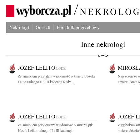
Nekrologi
Odeszli
Poradnik pogrzebowy
Inne nekrologi
JÓZEF LELITO
MIROSŁ
ŁÓDŹ
Ze smutkiem przyjąłem wiadomość o śmierci Józefa
Najszczersze 
Lelito radnego II i III kadencji Rady...
śmierci Brata 
JÓZEF LELITO
JÓZEF L
ŁÓDŹ
Ze smutkiem przyjęliśmy wiadomość o śmierci płk.
Z głębokim sm
Józefa Lelito radnego II i III kadencji...
śmierci Józefa 