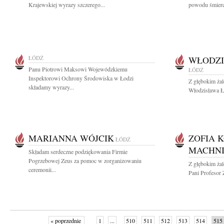
Krajewskiej wyrazy szczerego...
powodu śmierc
ŁÓDŹ
WŁODZI
Panu Piotrowi Maksowi Wojewódzkiemu
ŁÓDŹ
Inspektorowi Ochrony Środowiska w Łodzi
Z głębokim ża
składamy wyrazy...
Włodzisława Ła
MARIANNA WÓJCIK
ZOFIA 
ŁÓDŹ
MACHN
Składam serdeczne podziękowania Firmie
Pogrzebowej Zeus za pomoc w zorganizowaniu
Z głębokim ża
ceremonii...
Pani Profesor 
« poprzednie
1
...
510
511
512
513
514
515