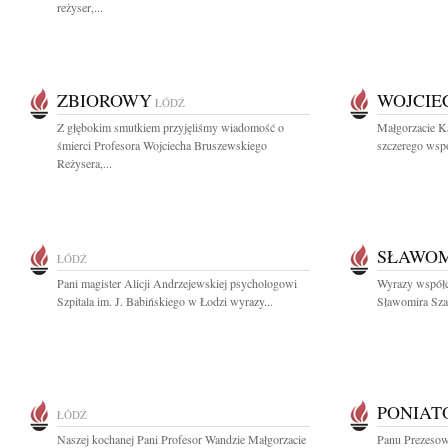
reżyser,...
ZBIOROWY
WOJCIE
ŁÓDŹ
Z głębokim smutkiem przyjęliśmy wiadomość o
Małgorzacie K
śmierci Profesora Wojciecha Bruszewskiego
szczerego wspó
Reżysera,...
SŁAWOM
ŁÓDŹ
Pani magister Alicji Andrzejewskiej psychologowi
Wyrazy współc
Szpitala im. J. Babińskiego w Łodzi wyrazy...
Sławomira Szam
PONIAT
ŁÓDŹ
Naszej kochanej Pani Profesor Wandzie Małgorzacie
Panu Prezesow