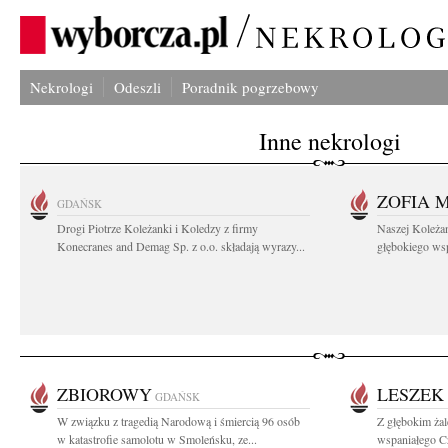
Nekrologi
Odeszli
Poradnik pogrzebowy
Inne nekrologi
ZOFIA 
GDAŃSK
Drogi Piotrze Koleżanki i Koledzy z firmy
Naszej Koleża
Konecranes and Demag Sp. z o.o. składają wyrazy...
głębokiego wspó
ZBIOROWY
LESZEK
GDAŃSK
W związku z tragedią Narodową i śmiercią 96 osób
Z głębokim ża
w katastrofie samolotu w Smoleńsku, ze...
wspaniałego C