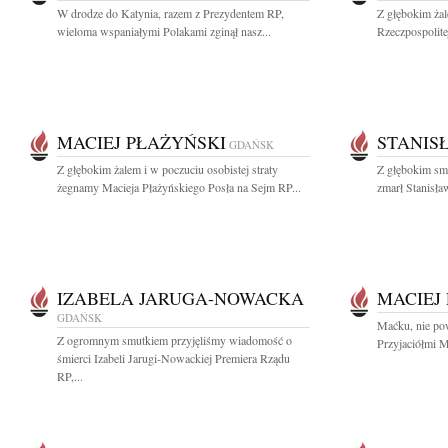
W drodze do Katynia, razem z Prezydentem RP,
Z głębokim ża
wieloma wspaniałymi Polakami zginął nasz...
Rzeczpospolite
MACIEJ PŁAŻYŃSKI
STANIS
GDAŃSK
Z głębokim żalem i w poczuciu osobistej straty
Z głębokim sm
żegnamy Macieja Płażyńskiego Posła na Sejm RP...
zmarł Stanisła
IZABELA JARUGA-NOWACKA
MACIEJ
GDAŃSK
Maćku, nie pow
Z ogromnym smutkiem przyjęliśmy wiadomość o
Przyjaciółmi M
śmierci Izabeli Jarugi-Nowackiej Premiera Rządu
RP,...