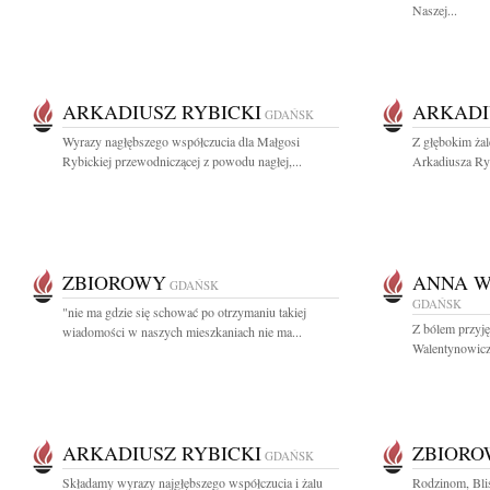
Naszej...
ARKADIUSZ RYBICKI
ARKADI
GDAŃSK
Wyrazy nagłębszego współczucia dla Małgosi
Z głębokim żal
Rybickiej przewodniczącej z powodu nagłej,...
Arkadiusza Ryb
ZBIOROWY
ANNA 
GDAŃSK
GDAŃSK
"nie ma gdzie się schować po otrzymaniu takiej
Z bólem przyj
wiadomości w naszych mieszkaniach nie ma...
Walentynowicz 
ARKADIUSZ RYBICKI
ZBIOR
GDAŃSK
Składamy wyrazy najgłębszego współczucia i żalu
Rodzinom, Bli