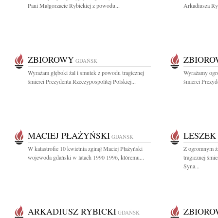
Pani Małgorzacie Rybickiej z powodu...
Arkadiusza Ryb
ZBIOROWY
ZBIOR
GDAŃSK
Wyrażam głęboki żal i smutek z powodu tragicznej
Wyrażamy ogro
śmierci Prezydenta Rzeczypospolitej Polskiej...
śmierci Prezyde
MACIEJ PŁAŻYŃSKI
LESZEK
GDAŃSK
W katastrofie 10 kwietnia zginął Maciej Płażyński
Z ogromnym ża
wojewoda gdański w latach 1990 1996, któremu...
tragicznej śmi
Syna...
ARKADIUSZ RYBICKI
ZBIOR
GDAŃSK