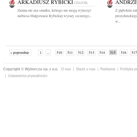
ARKADIUSZ RYBICKI
ANDRZE
GDAŃSK
Ziemia nie zna smutku, którego nie mogą wyleczyć
Z głębokim żal
niebiosa Małgorzacie Rybickiej wyrazy szczerego...
prezydenckie
w...
« poprzednie
1
...
510
511
512
513
514
515
516
517
następne »
Copyright © Wyborcza sp. z o.o.
O nas
Staże u nas
Reklama
Polityka 
Ustawienia prywatności