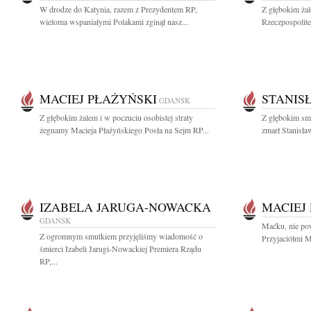
W drodze do Katynia, razem z Prezydentem RP,
Z głębokim ża
wieloma wspaniałymi Polakami zginął nasz...
Rzeczpospolite
MACIEJ PŁAŻYŃSKI
STANIS
GDAŃSK
Z głębokim żalem i w poczuciu osobistej straty
Z głębokim sm
żegnamy Macieja Płażyńskiego Posła na Sejm RP...
zmarł Stanisła
IZABELA JARUGA-NOWACKA
MACIEJ
GDAŃSK
Maćku, nie pow
Z ogromnym smutkiem przyjęliśmy wiadomość o
Przyjaciółmi M
śmierci Izabeli Jarugi-Nowackiej Premiera Rządu
RP,...