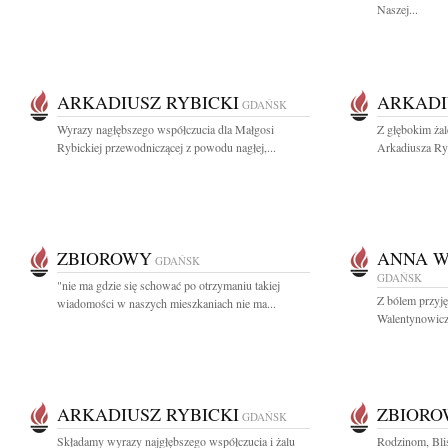
Naszej...
ARKADIUSZ RYBICKI
ARKADI
GDAŃSK
Wyrazy nagłębszego współczucia dla Małgosi
Z głębokim żal
Rybickiej przewodniczącej z powodu nagłej,...
Arkadiusza Ryb
ZBIOROWY
ANNA 
GDAŃSK
GDAŃSK
"nie ma gdzie się schować po otrzymaniu takiej
Z bólem przyj
wiadomości w naszych mieszkaniach nie ma...
Walentynowicz 
ARKADIUSZ RYBICKI
ZBIOR
GDAŃSK
Składamy wyrazy najgłębszego współczucia i żalu
Rodzinom, Bli