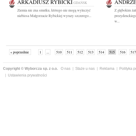
ARKADIUSZ RYBICKI
ANDRZE
GDAŃSK
Ziemia nie zna smutku, którego nie mogą wyleczyć
Z głębokim żal
niebiosa Małgorzacie Rybickiej wyrazy szczerego...
prezydenckie
w...
« poprzednie
1
...
510
511
512
513
514
515
516
517
następne »
Copyright © Wyborcza sp. z o.o.
O nas
Staże u nas
Reklama
Polityka 
Ustawienia prywatności