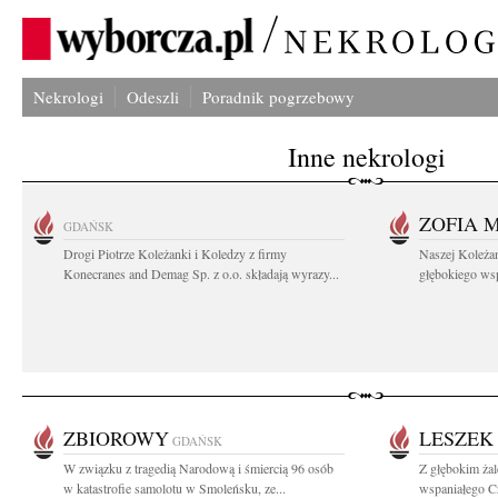
Nekrologi
Odeszli
Poradnik pogrzebowy
Inne nekrologi
ZOFIA 
GDAŃSK
Drogi Piotrze Koleżanki i Koledzy z firmy
Naszej Koleża
Konecranes and Demag Sp. z o.o. składają wyrazy...
głębokiego wspó
ZBIOROWY
LESZEK
GDAŃSK
W związku z tragedią Narodową i śmiercią 96 osób
Z głębokim ża
w katastrofie samolotu w Smoleńsku, ze...
wspaniałego C