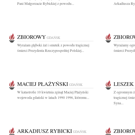
Pani Małgorzacie Rybickiej z powodu...
Arkadiusza Ryb
ZBIOROWY
ZBIOR
GDAŃSK
Wyrażam głęboki żal i smutek z powodu tragicznej
Wyrażamy ogro
śmierci Prezydenta Rzeczypospolitej Polskiej...
śmierci Prezyde
MACIEJ PŁAŻYŃSKI
LESZEK
GDAŃSK
W katastrofie 10 kwietnia zginął Maciej Płażyński
Z ogromnym ża
wojewoda gdański w latach 1990 1996, któremu...
tragicznej śmi
Syna...
ARKADIUSZ RYBICKI
ZBIOR
GDAŃSK