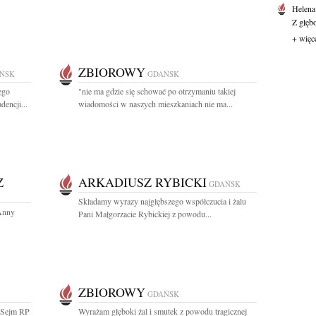
Helena
Z głęb
+ więc
ZBIOROWY
ŃSK
GDAŃSK
ego
"nie ma gdzie się schować po otrzymaniu takiej
encji...
wiadomości w naszych mieszkaniach nie ma...
Z
ARKADIUSZ RYBICKI
GDAŃSK
Składamy wyrazy najgłębszego współczucia i żalu
 Anny
Pani Małgorzacie Rybickiej z powodu...
ZBIOROWY
GDAŃSK
a Sejm RP
Wyrażam głęboki żal i smutek z powodu tragicznej