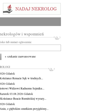
 nekrologów i wspomnień
wisko lub numer ogłoszenia:
+ szukanie zaawansowane
KROLOGI
.2026
Gdańsk
Koleżance Renacie Sęk w trudnych...
.2026
Gdańsk
iotrowi Widzowi Radnemu Sejmiku...
Mazurek
03.08.2026
Gdańsk
 Koleżance Beacie Rumińskiej wyrazy...
.2026
Gdańsk
Aniu, z głębokim smutkiem przyjęliśmy...