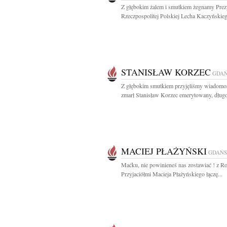
Z głębokim żalem i smutkiem żegnamy Prez
Rzeczpospolitej Polskiej Lecha Kaczyńskieg
STANISŁAW KORZEC
GDA
Z głębokim smutkiem przyjęliśmy wiadomoś
zmarł Stanisław Korzec emerytowany, długol
MACIEJ PŁAŻYŃSKI
GDAŃ
Maćku, nie powinieneś nas zostawiać ! z Ro
Przyjaciółmi Macieja Płażyńskiego łączę...