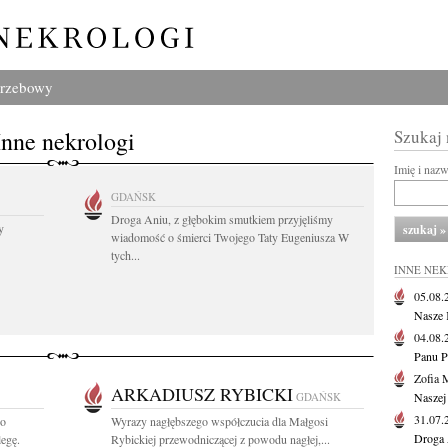
grzebowy
Inne nekrologi
Szukaj
Imię i naz
GDAŃSK
Droga Aniu, z głębokim smutkiem przyjęliśmy
y
wiadomość o śmierci Twojego Taty Eugeniusza W
tych...
INNE NE
05.08
Nasze 
04.08
Panu P
Zofia 
ARKADIUSZ RYBICKI
GDAŃSK
Naszej
31.07
go
Wyrazy nagłębszego współczucia dla Małgosi
Droga 
egę.
Rybickiej przewodniczącej z powodu nagłej,...