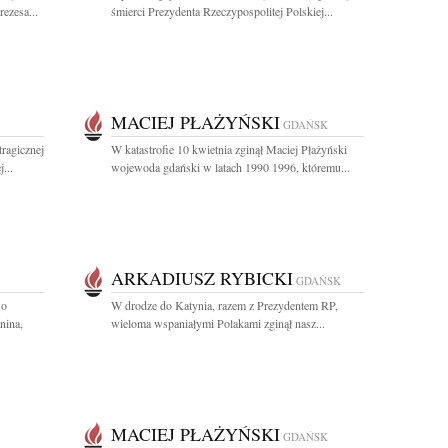
ezesa...
śmierci Prezydenta Rzeczypospolitej Polskiej...
MACIEJ PŁAŻYŃSKI
GDAŃSK
ragicznej
W katastrofie 10 kwietnia zginął Maciej Płażyński
...
wojewoda gdański w latach 1990 1996, któremu...
ARKADIUSZ RYBICKI
GDAŃSK
 o
W drodze do Katynia, razem z Prezydentem RP,
nina,
wieloma wspaniałymi Polakami zginął nasz...
MACIEJ PŁAŻYŃSKI
GDAŃSK