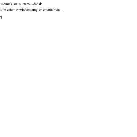
 Dolniak
30.07.2026
Gdańsk
okim żalem zawiadamiamy, że zmarła była...
ej