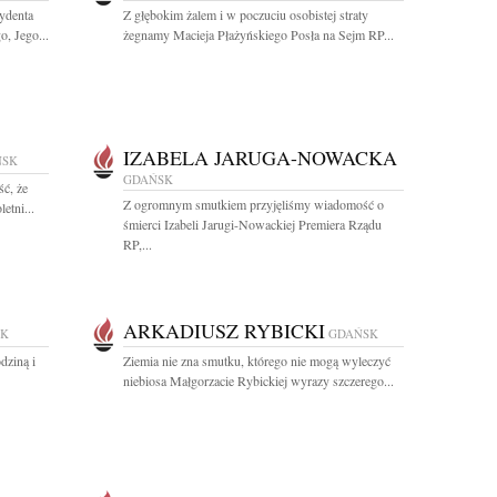
ydenta
Z głębokim żalem i w poczuciu osobistej straty
o, Jego...
żegnamy Macieja Płażyńskiego Posła na Sejm RP...
IZABELA JARUGA-NOWACKA
ŃSK
GDAŃSK
ć, że
Z ogromnym smutkiem przyjęliśmy wiadomość o
etni...
śmierci Izabeli Jarugi-Nowackiej Premiera Rządu
RP,...
ARKADIUSZ RYBICKI
SK
GDAŃSK
dziną i
Ziemia nie zna smutku, którego nie mogą wyleczyć
niebiosa Małgorzacie Rybickiej wyrazy szczerego...