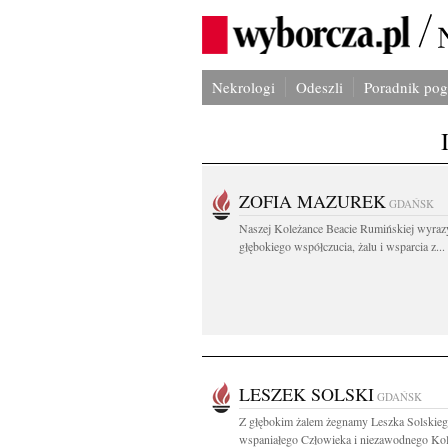
Nekrologi
Odeszli
Poradnik po
ZOFIA MAZUREK
GDAŃSK
Naszej Koleżance Beacie Rumińskiej wyraz
głębokiego współczucia, żalu i wsparcia z...
LESZEK SOLSKI
GDAŃSK
Z głębokim żalem żegnamy Leszka Solskie
wspaniałego Człowieka i niezawodnego Kol