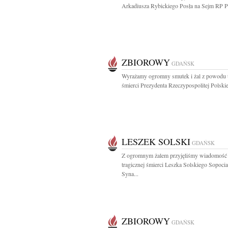
Arkadiusza Rybickiego Posła na Sejm RP Pr
ZBIOROWY
GDAŃSK
Wyrażamy ogromny smutek i żal z powodu t
śmierci Prezydenta Rzeczypospolitej Polskiej
LESZEK SOLSKI
GDAŃSK
Z ogromnym żalem przyjęliśmy wiadomość
tragicznej śmierci Leszka Solskiego Sopocia
Syna...
ZBIOROWY
GDAŃSK