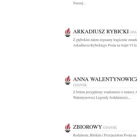
Naszej...
ARKADIUSZ RYBICKI
GDA
Z głębokim żalem żegnamy tragicznie zmarł
Arkadiusza Rybickiego Posła na Sejm VI kad
ANNA WALENTYNOWIC
GDAŃSK
Z bólem przyjęliśmy wiadomość o śmierci
Walentynowicz Legendy Solidarności,...
ZBIOROWY
GDAŃSK
Rodzinom, Bliskim i Przyjaciołom Posła n