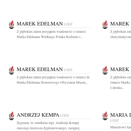
MAREK EDELMAN
MAREK
ŁÓDŹ
Z głębokim żalem przyjąłem wiadomość o śmierci
Z głębokim ża
Marka Edelmana Wielkiego Polaka Rodzinie i...
charyzmatyczne
MAREK EDELMAN
MAREK
ŁÓDŹ
Z głębokim żalem przyjąłem wiadomość o śmierci dr.
Z głębokim sm
Marka Edelmana Honorowego Obywatela Miasta...
śmierci Marka
Członka...
ANDRZEJ KEMPA
MARIA 
ŁÓDŹ
ŁÓDŹ
Żegnamy ze smutkiem mgr. Andrzeja Kempę
Ministrowi Sp
starszego kustosza dyplomowanego, zastępcę