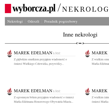
Nekrologi
Odeszli
Poradnik pogrzebowy
Inne nekrologi
MAREK EDELMAN
MAREK
ŁÓDŹ
Z głębokim smutkiem przyjąłem wiadomość o
Z wielkim smu
śmierci Wielkiego Człowieka, przywódcy...
Marka Edelmana
MAREK EDELMAN
MAREK
ŁÓDŹ
Z ogromnym bólem przyjąłem wiadomość o śmierci
Z wielkim żal
Marka Edelmana Honorowego Obywatela Miasta...
śmierci Marka 