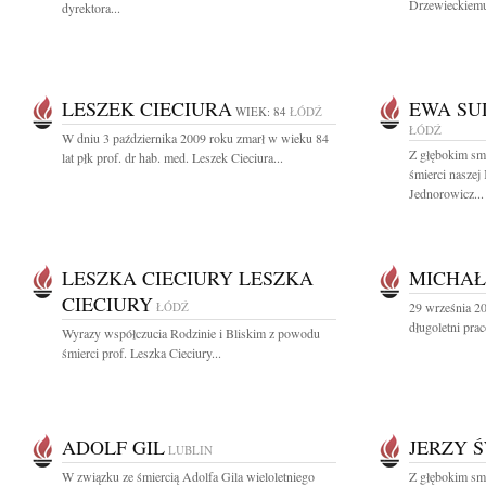
Drzewieckiemu 
dyrektora...
LESZEK CIECIURA
EWA SU
WIEK: 84
ŁÓDŹ
ŁÓDŹ
W dniu 3 października 2009 roku zmarł w wieku 84
Z głębokim sm
lat płk prof. dr hab. med. Leszek Cieciura...
śmierci naszej
Jednorowicz...
LESZKA CIECIURY LESZKA
MICHAŁ
CIECIURY
ŁÓDŹ
29 września 2
długoletni pra
Wyrazy współczucia Rodzinie i Bliskim z powodu
śmierci prof. Leszka Cieciury...
ADOLF GIL
JERZY 
LUBLIN
W związku ze śmiercią Adolfa Gila wieloletniego
Z głębokim sm