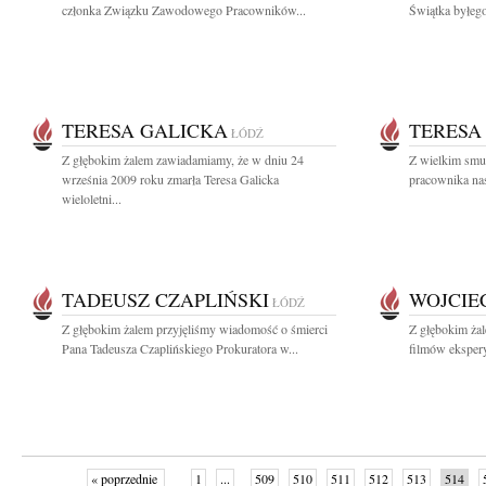
członka Związku Zawodowego Pracowników...
Świątka byłeg
TERESA GALICKA
TERESA
ŁÓDŹ
Z głębokim żalem zawiadamiamy, że w dniu 24
Z wielkim smu
września 2009 roku zmarła Teresa Galicka
pracownika nas
wieloletni...
TADEUSZ CZAPLIŃSKI
WOJCIE
ŁÓDŹ
Z głębokim żalem przyjęliśmy wiadomość o śmierci
Z głębokim ża
Pana Tadeusza Czaplińskiego Prokuratora w...
filmów eksper
« poprzednie
1
...
509
510
511
512
513
514