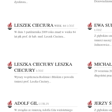
Drzewieckiemu 
dyrektora...
LESZEK CIECIURA
EWA SU
WIEK: 84
ŁÓDŹ
ŁÓDŹ
W dniu 3 października 2009 roku zmarł w wieku 84
Z głębokim sm
lat płk prof. dr hab. med. Leszek Cieciura...
śmierci naszej
Jednorowicz...
LESZKA CIECIURY LESZKA
MICHAŁ
CIECIURY
ŁÓDŹ
29 września 2
długoletni pra
Wyrazy współczucia Rodzinie i Bliskim z powodu
śmierci prof. Leszka Cieciury...
ADOLF GIL
JERZY 
LUBLIN
W związku ze śmiercią Adolfa Gila wieloletniego
Z głębokim sm