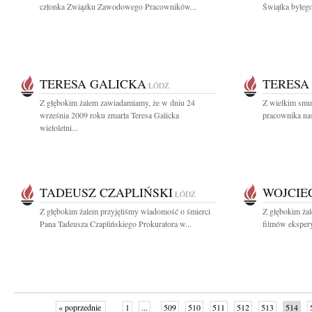
członka Związku Zawodowego Pracowników...
Świątka byłeg
TERESA GALICKA
TERESA
ŁÓDŹ
Z głębokim żalem zawiadamiamy, że w dniu 24
Z wielkim smu
września 2009 roku zmarła Teresa Galicka
pracownika nas
wieloletni...
TADEUSZ CZAPLIŃSKI
WOJCIE
ŁÓDŹ
Z głębokim żalem przyjęliśmy wiadomość o śmierci
Z głębokim ża
Pana Tadeusza Czaplińskiego Prokuratora w...
filmów eksper
« poprzednie
1
...
509
510
511
512
513
514