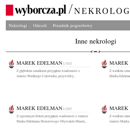
Nekrologi
Odeszli
Poradnik pogrzebowy
Inne nekrologi
MAREK EDELMAN
MAREK
ŁÓDŹ
Z głębokim smutkiem przyjąłem wiadomość o
Z wielkim smu
śmierci Wielkiego Człowieka, przywódcy...
Marka Edelmana
MAREK EDELMAN
MAREK
ŁÓDŹ
Z ogromnym bólem przyjąłem wiadomość o śmierci
Z wielkim żal
Marka Edelmana Honorowego Obywatela Miasta...
śmierci Marka 