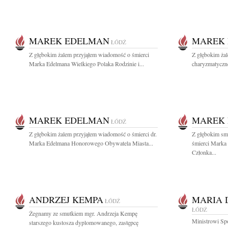
MAREK EDELMAN
MAREK
ŁÓDŹ
Z głębokim żalem przyjąłem wiadomość o śmierci
Z głębokim ża
Marka Edelmana Wielkiego Polaka Rodzinie i...
charyzmatyczne
MAREK EDELMAN
MAREK
ŁÓDŹ
Z głębokim żalem przyjąłem wiadomość o śmierci dr.
Z głębokim sm
Marka Edelmana Honorowego Obywatela Miasta...
śmierci Marka
Członka...
ANDRZEJ KEMPA
MARIA 
ŁÓDŹ
ŁÓDŹ
Żegnamy ze smutkiem mgr. Andrzeja Kempę
Ministrowi Sp
starszego kustosza dyplomowanego, zastępcę