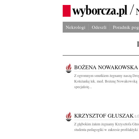
Nekrologi
Odeszli
Poradnik po
BOŻENA NOWAKOWSKA
Z ogromnym smutkiem żegnamy naszą Dro
Koleżankę lek. med. Bożenę Nowakowską
specjalistę...
KRZYSZTOF GŁUSZAK
Ł
Z głębokim żalem żegnamy Krzysztofa Głu
studenta pedagogiki w zakresie profilaktyki i