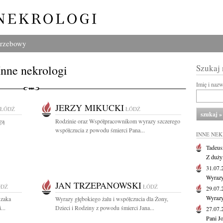
grzebowy
Inne nekrologi
Szukaj
Imię i naz
JERZY MIKUCKI
ŁÓDŹ
ŁÓDŹ
gą
Rodzinie oraz Współpracownikom wyrazy szczerego
współczucia z powodu śmierci Pana...
INNE NE
Tadeus
Z duży
31.07
Wyrazy
JAN TRZEPANOWSKI
ÓDŹ
ŁÓDŹ
29.07
Wyrazy
szaka
Wyrazy głębokiego żalu i współczucia dla Żony,
...
Dzieci i Rodziny z powodu śmierci Jana...
27.07
Pani J