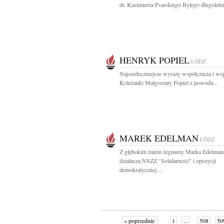
dr. Kazimierza Psarskiego Byłego długoletni
HENRYK POPIEL
ŁÓDŹ
Najserdeczniejsze wyrazy współczucia i wsp
Koleżanki Małgorzaty Popiel z powodu...
MAREK EDELMAN
ŁÓDŹ
Z głębokim żalem żegnamy Marka Edelman
działacza NSZZ "Solidarność" i opozycji
demokratycznej....
« poprzednie
1
...
508
50