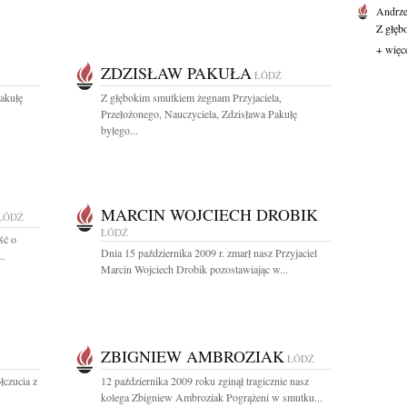
Andrze
Z głęb
+ więc
ZDZISŁAW PAKUŁA
ŁÓDŹ
akułę
Z głębokim smutkiem żegnam Przyjaciela,
Przełożonego, Nauczyciela, Zdzisława Pakułę
byłego...
MARCIN WOJCIECH DROBIK
ŁÓDŹ
ŁÓDŹ
ść o
Dnia 15 października 2009 r. zmarł nasz Przyjaciel
..
Marcin Wojciech Drobik pozostawiając w...
ZBIGNIEW AMBROZIAK
ŁÓDŹ
łczucia z
12 października 2009 roku zginął tragicznie nasz
kolega Zbigniew Ambroziak Pogrążeni w smutku...