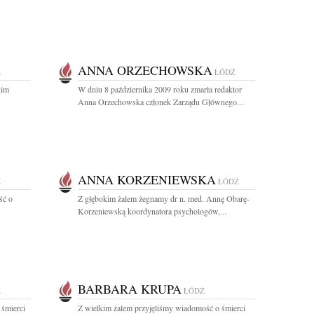
ANNA ORZECHOWSKA
Ź
ŁÓDŹ
kim
W dniu 8 października 2009 roku zmarła redaktor
Anna Orzechowska członek Zarządu Głównego...
ANNA KORZENIEWSKA
Ź
ŁÓDŹ
ść o
Z głębokim żalem żegnamy dr n. med. Annę Obarę-
Korzeniewską koordynatora psychologów,...
BARBARA KRUPA
Ź
ŁÓDŹ
 śmierci
Z wielkim żalem przyjęliśmy wiadomość o śmierci