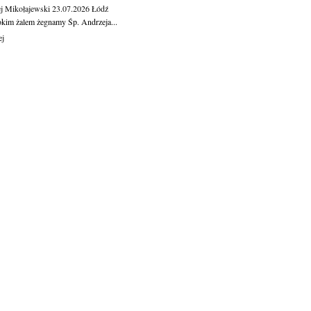
j Mikołajewski
23.07.2026
Łódź
okim żalem żegnamy Śp. Andrzeja...
ej