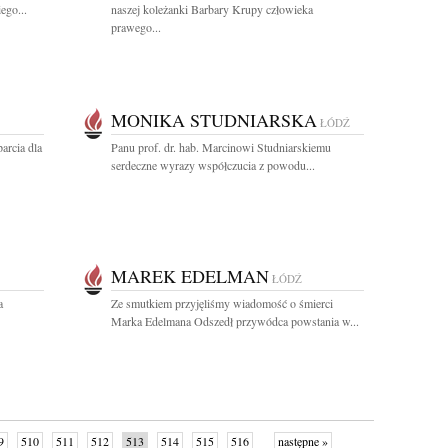
ego...
naszej koleżanki Barbary Krupy człowieka
prawego...
MONIKA STUDNIARSKA
ŁÓDŹ
arcia dla
Panu prof. dr. hab. Marcinowi Studniarskiemu
serdeczne wyrazy współczucia z powodu...
MAREK EDELMAN
ŁÓDŹ
a
Ze smutkiem przyjęliśmy wiadomość o śmierci
Marka Edelmana Odszedł przywódca powstania w...
9
510
511
512
513
514
515
516
następne »