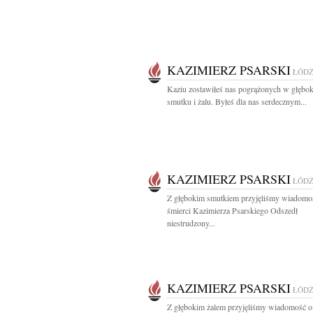
KAZIMIERZ PSARSKI
ŁÓD
Kaziu zostawiłeś nas pogrążonych w głębo
smutku i żalu. Byłeś dla nas serdecznym...
KAZIMIERZ PSARSKI
ŁÓD
Z głębokim smutkiem przyjęliśmy wiadomo
śmierci Kazimierza Psarskiego Odszedł
niestrudzony...
KAZIMIERZ PSARSKI
ŁÓD
Z głębokim żalem przyjęliśmy wiadomość o