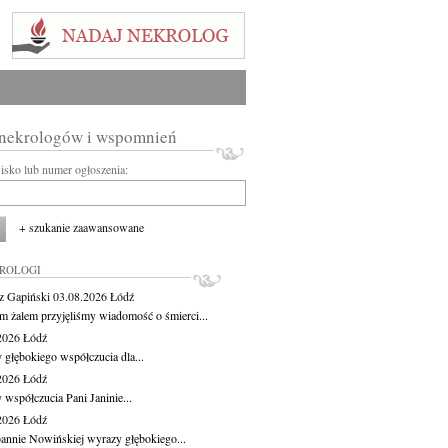
 nekrologów i wspomnień
wisko lub numer ogłoszenia:
+ szukanie zaawansowane
KROLOGI
z Gapiński
03.08.2026
Łódź
m żalem przyjęliśmy wiadomość o śmierci...
.2026
Łódź
 głębokiego współczucia dla...
.2026
Łódź
 współczucia Pani Janinie...
.2026
Łódź
oannie Nowińskiej wyrazy głębokiego...