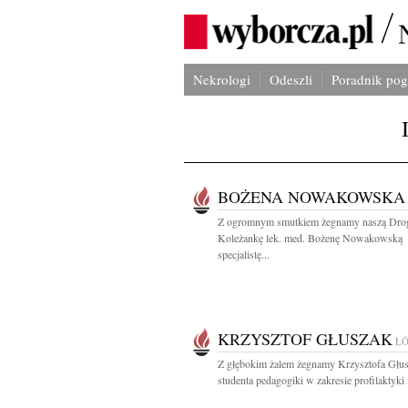
Nekrologi
Odeszli
Poradnik po
BOŻENA NOWAKOWSKA
Z ogromnym smutkiem żegnamy naszą Dro
Koleżankę lek. med. Bożenę Nowakowską
specjalistę...
KRZYSZTOF GŁUSZAK
Ł
Z głębokim żalem żegnamy Krzysztofa Głu
studenta pedagogiki w zakresie profilaktyki i