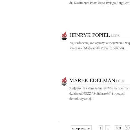
dr. Kazimierza Psarskiego Byłego długoletni
HENRYK POPIEL
ŁÓDŹ
Najserdeczniejsze wyrazy współczucia i wsp
Koleżanki Małgorzaty Popiel z powodu...
MAREK EDELMAN
ŁÓDŹ
Z głębokim żalem żegnamy Marka Edelman
działacza NSZZ "Solidarność" i opozycji
demokratycznej....
« poprzednie
1
...
508
50