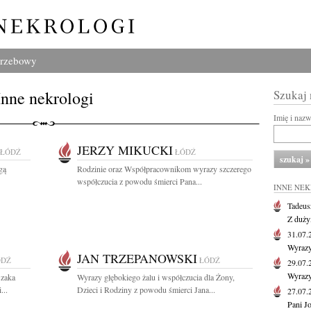
grzebowy
Inne nekrologi
Szukaj
Imię i naz
JERZY MIKUCKI
ŁÓDŹ
ŁÓDŹ
gą
Rodzinie oraz Współpracownikom wyrazy szczerego
współczucia z powodu śmierci Pana...
INNE NE
Tadeus
Z duży
31.07
Wyrazy
JAN TRZEPANOWSKI
ÓDŹ
ŁÓDŹ
29.07
Wyrazy
szaka
Wyrazy głębokiego żalu i współczucia dla Żony,
...
Dzieci i Rodziny z powodu śmierci Jana...
27.07
Pani J