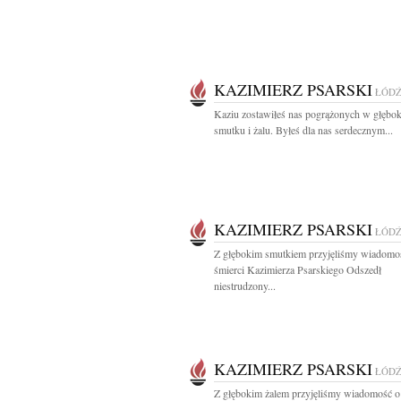
KAZIMIERZ PSARSKI
ŁÓD
Kaziu zostawiłeś nas pogrążonych w głębo
smutku i żalu. Byłeś dla nas serdecznym...
KAZIMIERZ PSARSKI
ŁÓD
Z głębokim smutkiem przyjęliśmy wiadomo
śmierci Kazimierza Psarskiego Odszedł
niestrudzony...
KAZIMIERZ PSARSKI
ŁÓD
Z głębokim żalem przyjęliśmy wiadomość o