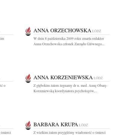
ANNA ORZECHOWSKA
Ź
ŁÓDŹ
kim
W dniu 8 października 2009 roku zmarła redaktor
Anna Orzechowska członek Zarządu Głównego...
ANNA KORZENIEWSKA
Ź
ŁÓDŹ
ść o
Z głębokim żalem żegnamy dr n. med. Annę Obarę-
Korzeniewską koordynatora psychologów,...
BARBARA KRUPA
Ź
ŁÓDŹ
 śmierci
Z wielkim żalem przyjęliśmy wiadomość o śmierci