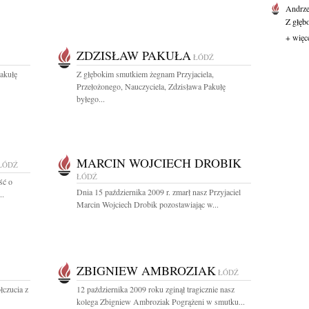
Andrze
Z głęb
+ więc
ZDZISŁAW PAKUŁA
ŁÓDŹ
akułę
Z głębokim smutkiem żegnam Przyjaciela,
Przełożonego, Nauczyciela, Zdzisława Pakułę
byłego...
MARCIN WOJCIECH DROBIK
ŁÓDŹ
ŁÓDŹ
ść o
Dnia 15 października 2009 r. zmarł nasz Przyjaciel
..
Marcin Wojciech Drobik pozostawiając w...
ZBIGNIEW AMBROZIAK
ŁÓDŹ
łczucia z
12 października 2009 roku zginął tragicznie nasz
kolega Zbigniew Ambroziak Pogrążeni w smutku...