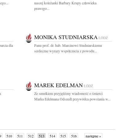
ego...
naszej koleżanki Barbary Krupy człowieka
prawego...
MONIKA STUDNIARSKA
ŁÓDŹ
arcia dla
Panu prof. dr. hab. Marcinowi Studniarskiemu
serdeczne wyrazy współczucia z powodu...
MAREK EDELMAN
ŁÓDŹ
a
Ze smutkiem przyjęliśmy wiadomość o śmierci
Marka Edelmana Odszedł przywódca powstania w...
9
510
511
512
513
514
515
516
następne »