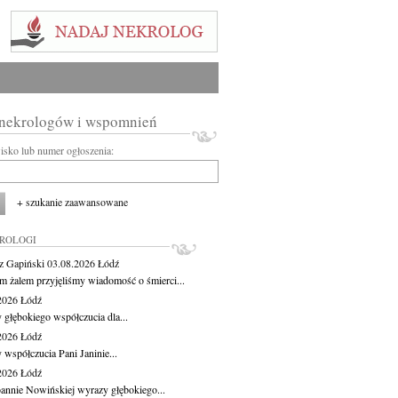
 nekrologów i wspomnień
wisko lub numer ogłoszenia:
+ szukanie zaawansowane
KROLOGI
z Gapiński
03.08.2026
Łódź
m żalem przyjęliśmy wiadomość o śmierci...
.2026
Łódź
 głębokiego współczucia dla...
.2026
Łódź
 współczucia Pani Janinie...
.2026
Łódź
oannie Nowińskiej wyrazy głębokiego...