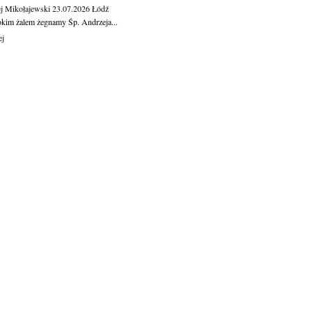
j Mikołajewski
23.07.2026
Łódź
okim żalem żegnamy Śp. Andrzeja...
ej