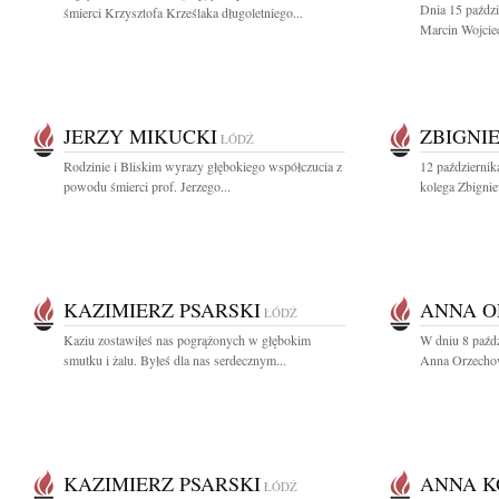
Dnia 15 paździ
śmierci Krzysztofa Krześlaka długoletniego...
Marcin Wojciec
JERZY MIKUCKI
ZBIGNI
ŁÓDŹ
Rodzinie i Bliskim wyrazy głębokiego współczucia z
12 październik
powodu śmierci prof. Jerzego...
kolega Zbigni
KAZIMIERZ PSARSKI
ANNA 
ŁÓDŹ
Kaziu zostawiłeś nas pogrążonych w głębokim
W dniu 8 paźdz
smutku i żalu. Byłeś dla nas serdecznym...
Anna Orzechow
KAZIMIERZ PSARSKI
ANNA K
ŁÓDŹ