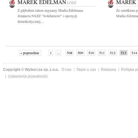
MAREK EDELMAN
MAREK
ŁÓDŹ
Z głębokim żalem żegnamy Marka Edelmana
Ze smutkiem p
działacza NSZZ "Solidarność" i opozycji
Marka Edelman
demokratycznej....
« poprzednie
1
...
508
509
510
511
512
513
514
Copyright © Wyborcza sp. z o.o.
O nas
Staże u nas
Reklama
Polityka 
Ustawienia prywatności