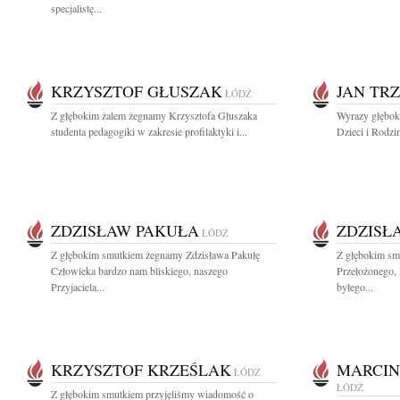
specjalistę...
KRZYSZTOF GŁUSZAK
JAN TR
ŁÓDŹ
Z głębokim żalem żegnamy Krzysztofa Głuszaka
Wyrazy głęboki
studenta pedagogiki w zakresie profilaktyki i...
Dzieci i Rodzi
ZDZISŁAW PAKUŁA
ZDZISŁ
ŁÓDŹ
Z głębokim smutkiem żegnamy Zdzisława Pakułę
Z głębokim sm
Człowieka bardzo nam bliskiego, naszego
Przełożonego, 
Przyjaciela...
byłego...
KRZYSZTOF KRZEŚLAK
MARCIN
ŁÓDŹ
ŁÓDŹ
Z głębokim smutkiem przyjęliśmy wiadomość o