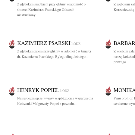
Z głębokim smutkiem przyjęliśmy wiadomość o
Z głębokim ża
śmierci Kazimierza Psarskiego Odszedł
Korzeniewską 
niestrudzony...
KAZIMIERZ PSARSKI
BARBAR
ŁÓDŹ
Z głębokim żalem przyjęliśmy wiadomość o śmierci
Z wielkim żal
dr. Kazimierza Psarskiego Byłego długoletniego...
naszej koleżan
prawego...
HENRYK POPIEL
MONIKA
ŁÓDŹ
Najserdeczniejsze wyrazy współczucia i wsparcia dla
Panu prof. dr.
Koleżanki Małgorzaty Popiel z powodu...
serdeczne wyr