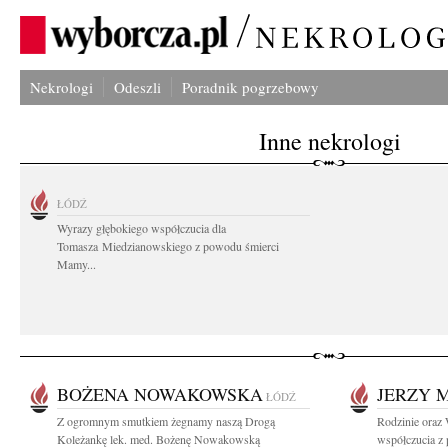
Nekrologi
Odeszli
Poradnik pogrzebowy
Inne nekrologi
ŁÓDŹ
Wyrazy głębokiego współczucia dla
Tomasza Miedzianowskiego z powodu śmierci
Mamy...
BOŻENA NOWAKOWSKA
JERZY 
ŁÓDŹ
Z ogromnym smutkiem żegnamy naszą Drogą
Rodzinie oraz
Koleżankę lek. med. Bożenę Nowakowską
współczucia z 