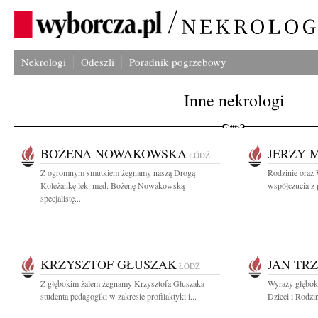
Nekrologi
Odeszli
Poradnik pogrzebowy
Inne nekrologi
BOŻENA NOWAKOWSKA
JERZY 
ŁÓDŹ
Z ogromnym smutkiem żegnamy naszą Drogą
Rodzinie oraz
Koleżankę lek. med. Bożenę Nowakowską
współczucia z 
specjalistę...
KRZYSZTOF GŁUSZAK
JAN TR
ŁÓDŹ
Z głębokim żalem żegnamy Krzysztofa Głuszaka
Wyrazy głęboki
studenta pedagogiki w zakresie profilaktyki i...
Dzieci i Rodzi