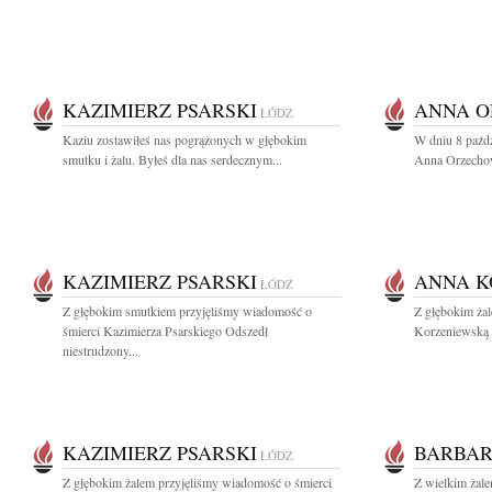
KAZIMIERZ PSARSKI
ANNA 
ŁÓDŹ
Kaziu zostawiłeś nas pogrążonych w głębokim
W dniu 8 paźdz
smutku i żalu. Byłeś dla nas serdecznym...
Anna Orzechow
KAZIMIERZ PSARSKI
ANNA K
ŁÓDŹ
Z głębokim smutkiem przyjęliśmy wiadomość o
Z głębokim ża
śmierci Kazimierza Psarskiego Odszedł
Korzeniewską 
niestrudzony...
KAZIMIERZ PSARSKI
BARBAR
ŁÓDŹ
Z głębokim żalem przyjęliśmy wiadomość o śmierci
Z wielkim żal