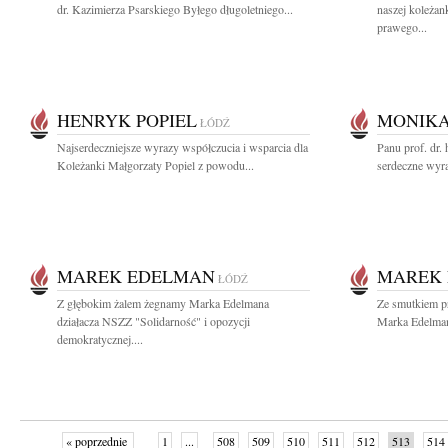
dr. Kazimierza Psarskiego Byłego długoletniego...
naszej koleżan
prawego...
HENRYK POPIEL
MONIKA
ŁÓDŹ
Najserdeczniejsze wyrazy współczucia i wsparcia dla
Panu prof. dr.
Koleżanki Małgorzaty Popiel z powodu...
serdeczne wyr
MAREK EDELMAN
MAREK
ŁÓDŹ
Z głębokim żalem żegnamy Marka Edelmana
Ze smutkiem p
działacza NSZZ "Solidarność" i opozycji
Marka Edelman
demokratycznej....
« poprzednie
1
...
508
509
510
511
512
513
514