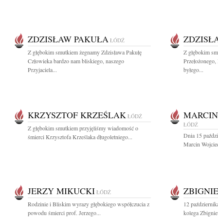
ZDZISŁAW PAKUŁA
ZDZISŁ
ŁÓDŹ
Z głębokim smutkiem żegnamy Zdzisława Pakułę
Z głębokim sm
Człowieka bardzo nam bliskiego, naszego
Przełożonego, 
Przyjaciela...
byłego...
KRZYSZTOF KRZEŚLAK
MARCIN
ŁÓDŹ
ŁÓDŹ
Z głębokim smutkiem przyjęliśmy wiadomość o
Dnia 15 paździ
śmierci Krzysztofa Krześlaka długoletniego...
Marcin Wojciec
JERZY MIKUCKI
ZBIGNI
ŁÓDŹ
Rodzinie i Bliskim wyrazy głębokiego współczucia z
12 październik
powodu śmierci prof. Jerzego...
kolega Zbigni