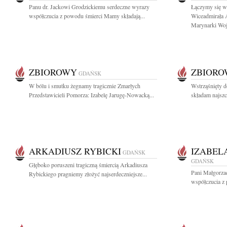
Panu dr. Jackowi Grodzickiemu serdeczne wyrazy
Łączymy się w
współczucia z powodu śmierci Mamy składają...
Wiceadmirała
Marynarki Woje
ZBIOROWY
ZBIOR
GDAŃSK
W bólu i smutku żegnamy tragicznie Zmarłych
Wstrząśnięty do
Przedstawicieli Pomorza: Izabelę Jarugę-Nowacką...
składam najszc
ARKADIUSZ RYBICKI
IZABEL
GDAŃSK
GDAŃSK
Głęboko poruszeni tragiczną śmiercią Arkadiusza
Pani Małgorza
Rybickiego pragniemy złożyć najserdeczniejsze...
współczucia z 