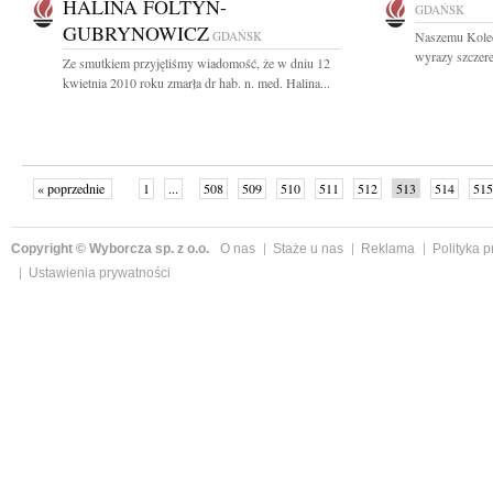
HALINA FOLTYN-
GDAŃSK
GUBRYNOWICZ
GDAŃSK
Naszemu Kole
wyrazy szczere
Ze smutkiem przyjęliśmy wiadomość, że w dniu 12
kwietnia 2010 roku zmarła dr hab. n. med. Halina...
« poprzednie
1
...
508
509
510
511
512
513
514
515
następne »
Copyright © Wyborcza sp. z o.o.
O nas
Staże u nas
Reklama
Polityka 
Ustawienia prywatności