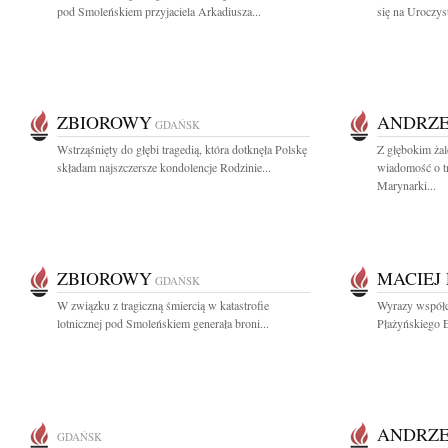
pod Smoleńskiem przyjaciela Arkadiusza...
się na Uroczys
ZBIOROWY
ANDRZE
GDAŃSK
Wstrząśnięty do głębi tragedią, która dotknęła Polskę
Z głębokim żal
składam najszczersze kondolencje Rodzinie...
wiadomość o t
Marynarki...
ZBIOROWY
MACIEJ
GDAŃSK
W związku z tragiczną śmiercią w katastrofie
Wyrazy współcz
lotnicznej pod Smoleńskiem generała broni...
Płażyńskiego El
ANDRZE
GDAŃSK