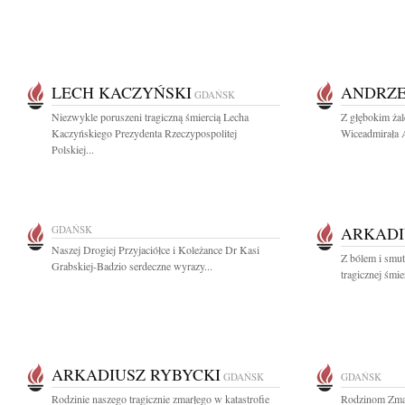
LECH KACZYŃSKI
ANDRZE
GDAŃSK
Niezwykle poruszeni tragiczną śmiercią Lecha
Z głębokim żal
Kaczyńskiego Prezydenta Rzeczypospolitej
Wiceadmirała 
Polskiej...
GDAŃSK
ARKADI
Naszej Drogiej Przyjaciółce i Koleżance Dr Kasi
Z bólem i smu
Grabskiej-Badzio serdeczne wyrazy...
tragicznej śmi
ARKADIUSZ RYBYCKI
GDAŃSK
GDAŃSK
Rodzinie naszego tragicznie zmarłego w katastrofie
Rodzinom Zmarł