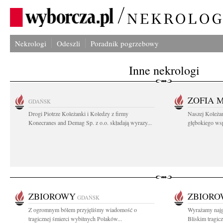
Nekrologi
Odeszli
Poradnik pogrzebowy
Inne nekrologi
ZOFIA 
GDAŃSK
Drogi Piotrze Koleżanki i Koledzy z firmy
Naszej Koleża
Konecranes and Demag Sp. z o.o. składają wyrazy...
głębokiego wspó
ZBIOROWY
ZBIOR
GDAŃSK
Z ogromnym bólem przyjęliśmy wiadomość o
Wyrażamy najg
tragicznej śmierci wybitnych Polaków...
Bliskim tragic