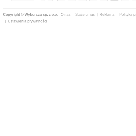
»
Copyright © Wyborcza sp. z o.o.
O nas
Staże u nas
Reklama
Polityka 
Ustawienia prywatności