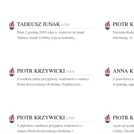
TADEUSZ JUNAK
PIOTR 
ŁÓDŹ
Dnia 2 grudnia 2009 roku w wieku 64 lat zmarł
Naczelna Rada
Tadeusz Junak wybitny reżyser teatralny,...
informację, że
PIOTR KRZYWICKI
ANNA K
ŁÓDŹ
Z wielkim żalem przyjęliśmy wiadomość o śmierci
Z prawdziwym 
Piotra Krzywickiego Rodzinie i Najbliższym...
wspaniałą, mąd
PIOTR KRZYWICKI
PIOTR 
ŁÓDŹ
Z głębokim smutkiem przyjąłem wiadomość o
Agato przyjmij
śmierci Piotra Krzywickiego Rodzinie i
Ciebie i Twoic