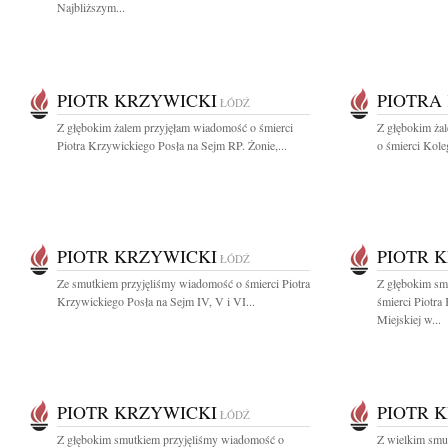
Najbliższym...
PIOTR KRZYWICKI
PIOTRA
ŁÓDŹ
Z głębokim żalem przyjęłam wiadomość o śmierci
Z głębokim ża
Piotra Krzywickiego Posła na Sejm RP. Żonie,...
o śmierci Koleg
PIOTR KRZYWICKI
PIOTR 
ŁÓDŹ
Ze smutkiem przyjęliśmy wiadomość o śmierci Piotra
Z głębokim sm
Krzywickiego Posła na Sejm IV, V i VI...
śmierci Piotr
Miejskiej w...
PIOTR KRZYWICKI
PIOTR 
ŁÓDŹ
Z głębokim smutkiem przyjęliśmy wiadomość o
Z wielkim smu