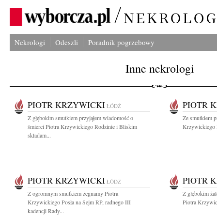
Nekrologi
Odeszli
Poradnik pogrzebowy
Inne nekrologi
PIOTR KRZYWICKI
PIOTR 
ŁÓDŹ
Z głębokim smutkiem przyjąłem wiadomość o
Ze smutkiem p
śmierci Piotra Krzywickiego Rodzinie i Bliskim
Krzywickiego P
składam...
PIOTR KRZYWICKI
PIOTR 
ŁÓDŹ
Z ogromnym smutkiem żegnamy Piotra
Z głębokim ża
Krzywickiego Posła na Sejm RP, radnego III
Piotra Krzywic
kadencji Rady...