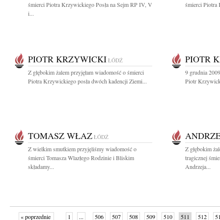
śmierci Piotra Krzywickiego Posła na Sejm RP IV, V
śmierci Piotra
i...
PIOTR KRZYWICKI
PIOTR 
ŁÓDŹ
Z głębokim żalem przyjęłam wiadomość o śmierci
9 grudnia 2009
Piotra Krzywickiego posła dwóch kadencji Ziemi...
Piotr Krzywic
TOMASZ WŁAZ
ANDRZE
ŁÓDŹ
Z wielkim smutkiem przyjęliśmy wiadomość o
Z głębokim ża
śmierci Tomasza Wlazłego Rodzinie i Bliskim
tragicznej śmi
składamy...
Andrzeja...
« poprzednie
1
...
506
507
508
509
510
511
512
5