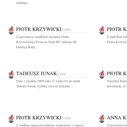
składam...
PIOTR KRZYWICKI
PIOTR 
ŁÓDŹ
Z ogromnym smutkiem żegnamy Piotra
Z głębokim ża
Krzywickiego Posła na Sejm RP, radnego III
Piotra Krzywic
kadencji Rady...
TADEUSZ JUNAK
PIOTR 
ŁÓDŹ
Dnia 2 grudnia 2009 roku w wieku 64 lat zmarł
Naczelna Rada
Tadeusz Junak wybitny reżyser teatralny,...
informację, że
PIOTR KRZYWICKI
ANNA K
ŁÓDŹ
Z wielkim żalem przyjęliśmy wiadomość o śmierci
Z prawdziwym 