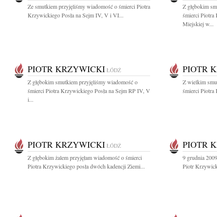
Ze smutkiem przyjęliśmy wiadomość o śmierci Piotra
Z głębokim sm
Krzywickiego Posła na Sejm IV, V i VI...
śmierci Piotr
Miejskiej w...
PIOTR KRZYWICKI
PIOTR 
ŁÓDŹ
Z głębokim smutkiem przyjęliśmy wiadomość o
Z wielkim smu
śmierci Piotra Krzywickiego Posła na Sejm RP IV, V
śmierci Piotra
i...
PIOTR KRZYWICKI
PIOTR 
ŁÓDŹ
Z głębokim żalem przyjęłam wiadomość o śmierci
9 grudnia 2009
Piotra Krzywickiego posła dwóch kadencji Ziemi...
Piotr Krzywic