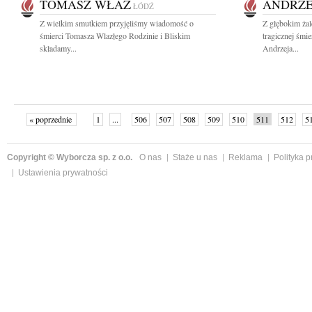
TOMASZ WŁAZ
ANDRZE
ŁÓDŹ
Z wielkim smutkiem przyjęliśmy wiadomość o
Z głębokim ża
śmierci Tomasza Wlazłego Rodzinie i Bliskim
tragicznej śmi
składamy...
Andrzeja...
« poprzednie
1
...
506
507
508
509
510
511
512
5
»
Copyright © Wyborcza sp. z o.o.
O nas
Staże u nas
Reklama
Polityka 
Ustawienia prywatności