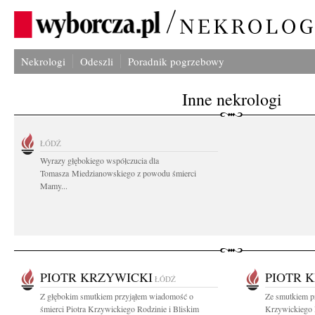
Nekrologi
Odeszli
Poradnik pogrzebowy
Inne nekrologi
ŁÓDŹ
Wyrazy głębokiego współczucia dla
Tomasza Miedzianowskiego z powodu śmierci
Mamy...
PIOTR KRZYWICKI
PIOTR 
ŁÓDŹ
Z głębokim smutkiem przyjąłem wiadomość o
Ze smutkiem p
śmierci Piotra Krzywickiego Rodzinie i Bliskim
Krzywickiego P