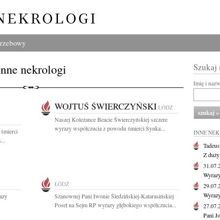
grzebowy
Inne nekrologi
Szukaj
Imię i naz
WOJTUŚ ŚWIERCZYŃSKI
ŁÓDŹ
Naszej Koleżance Beacie Świerczyńskiej szczere
wyrazy współczucia z powodu śmierci Synka...
 śmierci
INNE NE
..
Tadeus
Z duży
31.07
Wyrazy
ŁÓDŹ
29.07
Wyrazy
razy
Szanownej Pani Iwonie Śledzińskiej-Katarasińskiej
Poseł na Sejm RP wyrazy głębokiego współczucia...
27.07
Pani J