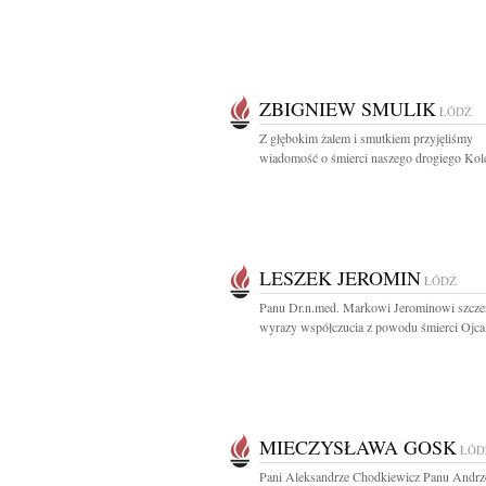
ZBIGNIEW SMULIK
ŁÓDŹ
Z głębokim żalem i smutkiem przyjęliśmy
wiadomość o śmierci naszego drogiego Koleg
LESZEK JEROMIN
ŁÓDŹ
Panu Dr.n.med. Markowi Jerominowi szcze
wyrazy współczucia z powodu śmierci Ojca.
MIECZYSŁAWA GOSK
ŁÓD
Pani Aleksandrze Chodkiewicz Panu Andrz