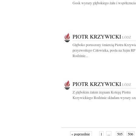
Gosk wyrazy głębokiego żalu i współczucia 
PIOTR KRZYWICKI
ŁÓDŹ
Głęboko poruszony śmiercią Piotra Krzywi
przyzwoitego Człowieka, posła na Sejm RP
Rodzinie...
PIOTR KRZYWICKI
ŁÓDŹ
Z głębokim żalem żegnam Kolegę Piotra
Krzywickiego Rodzinie składam wyrazy szc
« poprzednie
1
...
505
506