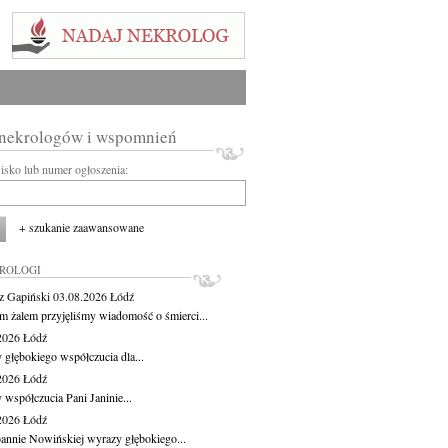
 nekrologów i wspomnień
wisko lub numer ogłoszenia:
+ szukanie zaawansowane
KROLOGI
z Gapiński
03.08.2026
Łódź
m żalem przyjęliśmy wiadomość o śmierci...
.2026
Łódź
 głębokiego współczucia dla...
.2026
Łódź
 współczucia Pani Janinie...
.2026
Łódź
oannie Nowińskiej wyrazy głębokiego...