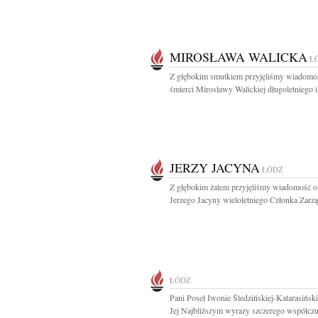
MIROSŁAWA WALICKA
Ł
Z głębokim smutkiem przyjęliśmy wiadomo
śmierci Mirosławy Walickiej długoletniego i.
JERZY JACYNA
ŁÓDŹ
Z głębokim żalem przyjęliśmy wiadomość o
Jerzego Jacyny wieloletniego Członka Zarząd
ŁÓDŹ
Pani Poseł Iwonie Śledzińskiej-Katarasiński
Jej Najbliższym wyrazy szczerego współczuc