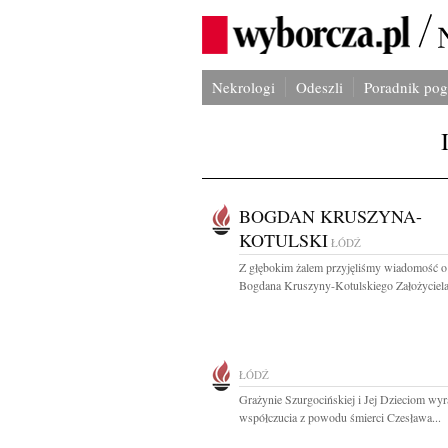
Nekrologi
Odeszli
Poradnik po
BOGDAN KRUSZYNA-
KOTULSKI
ŁÓDŹ
Z głębokim żalem przyjęliśmy wiadomość o
Bogdana Kruszyny-Kotulskiego Założyciela.
ŁÓDŹ
Grażynie Szurgocińskiej i Jej Dzieciom wy
współczucia z powodu śmierci Czesława...