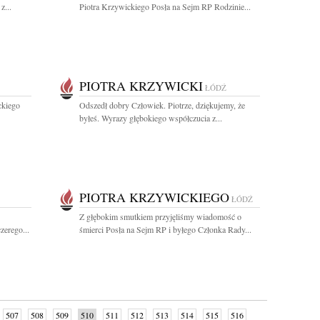
z...
Piotra Krzywickiego Posła na Sejm RP Rodzinie...
PIOTRA KRZYWICKI
ŁÓDŹ
ckiego
Odszedł dobry Człowiek. Piotrze, dziękujemy, że
byłeś. Wyrazy głębokiego współczucia z...
PIOTRA KRZYWICKIEGO
ŁÓDŹ
Z głębokim smutkiem przyjęliśmy wiadomość o
zerego...
śmierci Posła na Sejm RP i byłego Członka Rady...
507
508
509
510
511
512
513
514
515
516