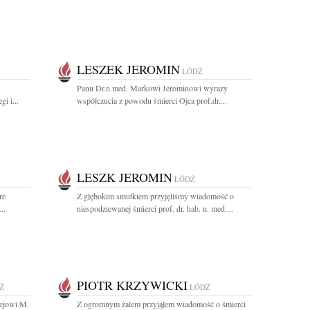
LESZEK JEROMIN
ŁÓDŹ
Panu Dr.n.med. Markowi Jerominowi wyrazy
i i...
współczucia z powodu śmierci Ojca prof.dr....
LESZK JEROMIN
ŁÓDŹ
re
Z głębokim smutkiem przyjęliśmy wiadomość o
..
niespodziewanej śmierci prof. dr. hab. n. med....
PIOTR KRZYWICKI
Ź
ŁÓDŹ
ejowi M.
Z ogromnym żalem przyjąłem wiadomość o śmierci