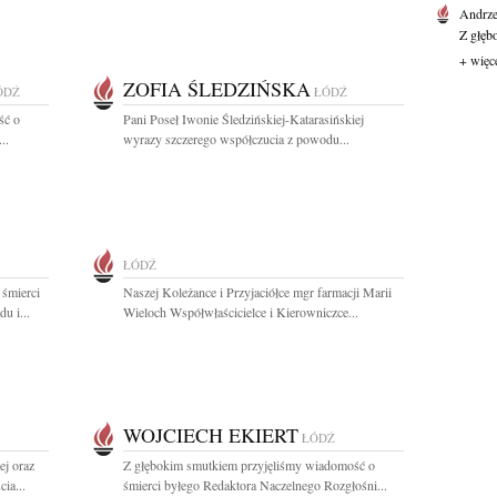
Andrze
Z głęb
+ więc
ZOFIA ŚLEDZIŃSKA
ÓDŹ
ŁÓDŹ
ść o
Pani Poseł Iwonie Śledzińskiej-Katarasińskiej
..
wyrazy szczerego współczucia z powodu...
ŁÓDŹ
 śmierci
Naszej Koleżance i Przyjaciółce mgr farmacji Marii
u i...
Wieloch Współwłaścicielce i Kierowniczce...
WOJCIECH EKIERT
ŁÓDŹ
ej oraz
Z głębokim smutkiem przyjęliśmy wiadomość o
ia...
śmierci byłego Redaktora Naczelnego Rozgłośni...