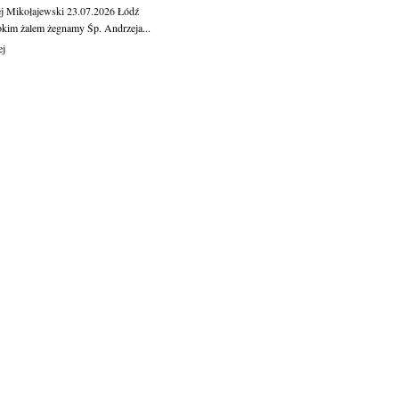
j Mikołajewski
23.07.2026
Łódź
okim żalem żegnamy Śp. Andrzeja...
ej