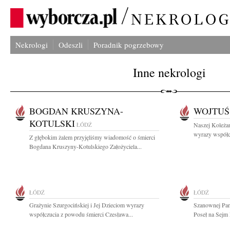
Nekrologi
Odeszli
Poradnik pogrzebowy
Inne nekrologi
BOGDAN KRUSZYNA-
WOJTUŚ
KOTULSKI
ŁÓDŹ
Naszej Koleżan
wyrazy współc
Z głębokim żalem przyjęliśmy wiadomość o śmierci
Bogdana Kruszyny-Kotulskiego Założyciela...
ŁÓDŹ
ŁÓDŹ
Grażynie Szurgocińskiej i Jej Dzieciom wyrazy
Szanownej Pani
współczucia z powodu śmierci Czesława...
Poseł na Sejm 