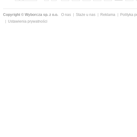
następne »
Copyright © Wyborcza sp. z o.o.
O nas
Staże u nas
Reklama
Polityka 
Ustawienia prywatności