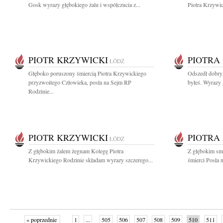
Gosk wyrazy głębokiego żalu i współczucia z...
Piotra Krzywic
PIOTR KRZYWICKI
PIOTRA
ŁÓDŹ
Głęboko poruszony śmiercią Piotra Krzywickiego
Odszedł dobry 
przyzwoitego Człowieka, posła na Sejm RP
byłeś. Wyrazy 
Rodzinie...
PIOTR KRZYWICKI
PIOTRA
ŁÓDŹ
Z głębokim żalem żegnam Kolegę Piotra
Z głębokim sm
Krzywickiego Rodzinie składam wyrazy szczerego...
śmierci Posła 
« poprzednie
1
...
505
506
507
508
509
510
511