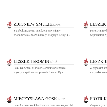
ZBIGNIEW SMULIK
LESZEK
ŁÓDŹ
Z głębokim żalem i smutkiem przyjęliśmy
Panu Dr.n.med
wiadomość o śmierci naszego drogiego Kolegi i...
współczucia z 
LESZEK JEROMIN
LESZK 
ŁÓDŹ
Panu Dr.n.med. Markowi Jerominowi szczere
Z głębokim sm
wyrazy współczucia z powodu śmierci Ojca...
niespodziewanej
MIECZYSŁAWA GOSK
PIOTR 
ŁÓDŹ
Pani Aleksandrze Chodkiewicz Panu Andrzejowi M.
Z ogromnym ża