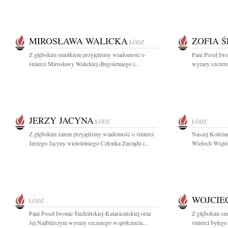
MIROSŁAWA WALICKA
ZOFIA 
ŁÓDŹ
Z głębokim smutkiem przyjęliśmy wiadomość o
Pani Poseł Iwo
śmierci Mirosławy Walickiej długoletniego i...
wyrazy szczer
JERZY JACYNA
ŁÓDŹ
ŁÓDŹ
Z głębokim żalem przyjęliśmy wiadomość o śmierci
Naszej Koleżan
Jerzego Jacyny wieloletniego Członka Zarządu i...
Wieloch Współw
WOJCIE
ŁÓDŹ
Pani Poseł Iwonie Śledzińskiej-Katarasińskiej oraz
Z głębokim sm
Jej Najbliższym wyrazy szczerego współczucia...
śmierci byłego