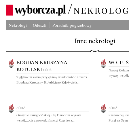
Nekrologi
Odeszli
Poradnik pogrzebowy
Inne nekrologi
BOGDAN KRUSZYNA-
WOJTUŚ
KOTULSKI
ŁÓDŹ
Naszej Koleżan
wyrazy współc
Z głębokim żalem przyjęliśmy wiadomość o śmierci
Bogdana Kruszyny-Kotulskiego Założyciela...
ŁÓDŹ
ŁÓDŹ
Grażynie Szurgocińskiej i Jej Dzieciom wyrazy
Szanownej Pani
współczucia z powodu śmierci Czesława...
Poseł na Sejm 