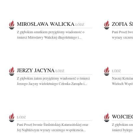
MIROSŁAWA WALICKA
ZOFIA 
ŁÓDŹ
Z głębokim smutkiem przyjęliśmy wiadomość o
Pani Poseł Iwo
śmierci Mirosławy Walickiej długoletniego i...
wyrazy szczer
JERZY JACYNA
ŁÓDŹ
ŁÓDŹ
Z głębokim żalem przyjęliśmy wiadomość o śmierci
Naszej Koleżan
Jerzego Jacyny wieloletniego Członka Zarządu i...
Wieloch Współw
WOJCIE
ŁÓDŹ
Pani Poseł Iwonie Śledzińskiej-Katarasińskiej oraz
Z głębokim sm
Jej Najbliższym wyrazy szczerego współczucia...
śmierci byłego