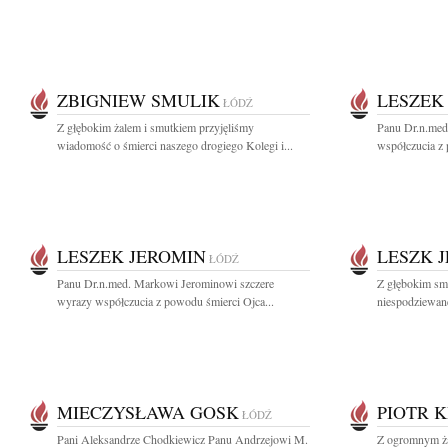
ZBIGNIEW SMULIK
LESZEK
ŁÓDŹ
Z głębokim żalem i smutkiem przyjęliśmy
Panu Dr.n.med
wiadomość o śmierci naszego drogiego Kolegi i...
współczucia z 
LESZEK JEROMIN
LESZK 
ŁÓDŹ
Panu Dr.n.med. Markowi Jerominowi szczere
Z głębokim sm
wyrazy współczucia z powodu śmierci Ojca...
niespodziewanej
MIECZYSŁAWA GOSK
PIOTR 
ŁÓDŹ
Pani Aleksandrze Chodkiewicz Panu Andrzejowi M.
Z ogromnym ża