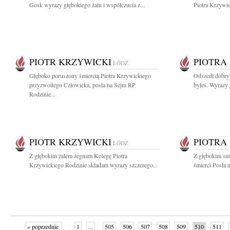
Gosk wyrazy głębokiego żalu i współczucia z...
Piotra Krzywic
PIOTR KRZYWICKI
PIOTRA
ŁÓDŹ
Głęboko poruszony śmiercią Piotra Krzywickiego
Odszedł dobry 
przyzwoitego Człowieka, posła na Sejm RP
byłeś. Wyrazy 
Rodzinie...
PIOTR KRZYWICKI
PIOTRA
ŁÓDŹ
Z głębokim żalem żegnam Kolegę Piotra
Z głębokim sm
Krzywickiego Rodzinie składam wyrazy szczerego...
śmierci Posła 
« poprzednie
1
...
505
506
507
508
509
510
511