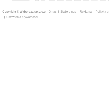
następne »
Copyright © Wyborcza sp. z o.o.
O nas
Staże u nas
Reklama
Polityka 
Ustawienia prywatności