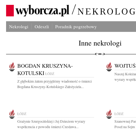
Nekrologi
Odeszli
Poradnik pogrzebowy
Inne nekrologi
BOGDAN KRUSZYNA-
WOJTUŚ
KOTULSKI
ŁÓDŹ
Naszej Koleżan
wyrazy współc
Z głębokim żalem przyjęliśmy wiadomość o śmierci
Bogdana Kruszyny-Kotulskiego Założyciela...
ŁÓDŹ
ŁÓDŹ
Grażynie Szurgocińskiej i Jej Dzieciom wyrazy
Szanownej Pani
współczucia z powodu śmierci Czesława...
Poseł na Sejm 