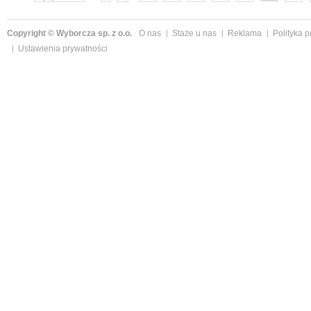
następne »
Copyright © Wyborcza sp. z o.o.
O nas
Staże u nas
Reklama
Polityka 
Ustawienia prywatności