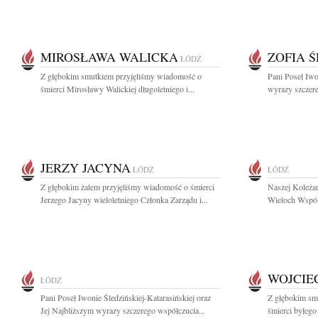
MIROSŁAWA WALICKA
ZOFIA 
ŁÓDŹ
Z głębokim smutkiem przyjęliśmy wiadomość o
Pani Poseł Iwo
śmierci Mirosławy Walickiej długoletniego i...
wyrazy szczer
JERZY JACYNA
ŁÓDŹ
ŁÓDŹ
Z głębokim żalem przyjęliśmy wiadomość o śmierci
Naszej Koleżan
Jerzego Jacyny wieloletniego Członka Zarządu i...
Wieloch Współw
WOJCIE
ŁÓDŹ
Pani Poseł Iwonie Śledzińskiej-Katarasińskiej oraz
Z głębokim sm
Jej Najbliższym wyrazy szczerego współczucia...
śmierci byłego