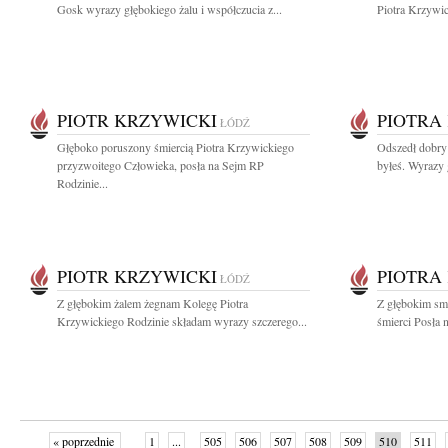
Gosk wyrazy głębokiego żalu i współczucia z...
Piotra Krzywic
PIOTR KRZYWICKI
PIOTRA
ŁÓDŹ
Głęboko poruszony śmiercią Piotra Krzywickiego
Odszedł dobry 
przyzwoitego Człowieka, posła na Sejm RP
byłeś. Wyrazy 
Rodzinie...
PIOTR KRZYWICKI
PIOTRA
ŁÓDŹ
Z głębokim żalem żegnam Kolegę Piotra
Z głębokim sm
Krzywickiego Rodzinie składam wyrazy szczerego...
śmierci Posła 
« poprzednie
1
...
505
506
507
508
509
510
511