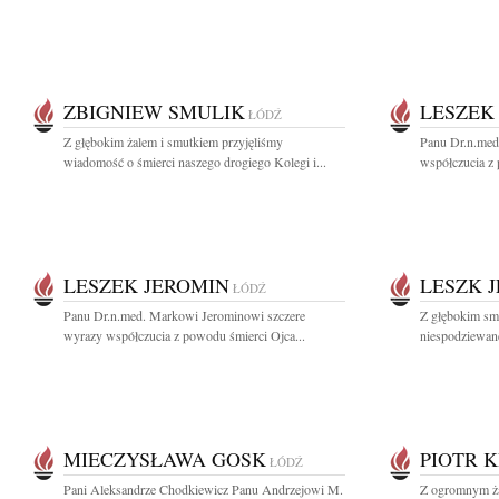
ZBIGNIEW SMULIK
LESZEK
ŁÓDŹ
Z głębokim żalem i smutkiem przyjęliśmy
Panu Dr.n.med
wiadomość o śmierci naszego drogiego Kolegi i...
współczucia z 
LESZEK JEROMIN
LESZK 
ŁÓDŹ
Panu Dr.n.med. Markowi Jerominowi szczere
Z głębokim sm
wyrazy współczucia z powodu śmierci Ojca...
niespodziewanej
MIECZYSŁAWA GOSK
PIOTR 
ŁÓDŹ
Pani Aleksandrze Chodkiewicz Panu Andrzejowi M.
Z ogromnym ża