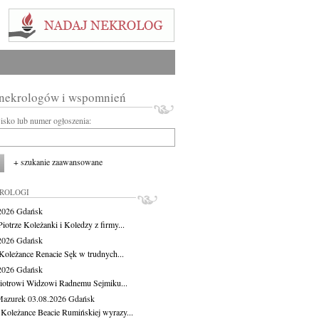
 nekrologów i wspomnień
wisko lub numer ogłoszenia:
+ szukanie zaawansowane
KROLOGI
.2026
Gdańsk
iotrze Koleżanki i Koledzy z firmy...
.2026
Gdańsk
Koleżance Renacie Sęk w trudnych...
.2026
Gdańsk
iotrowi Widzowi Radnemu Sejmiku...
Mazurek
03.08.2026
Gdańsk
 Koleżance Beacie Rumińskiej wyrazy...