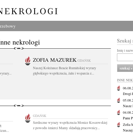
grzebowy
Inne nekrologi
Szukaj
Imię i naz
ZOFIA MAZUREK
GDAŃSK
Naszej Koleżance Beacie Rumińskiej wyrazy
yrazy...
głębokiego współczucia, żalu i wsparcia z...
INNE NE
06.08
Drogi P
05.08
Nasze 
04.08
GDAŃSK
Panu P
Serdeczne wyrazy współczucia Monice Koszewskiej
Zofia 
ą
z powodu śmierci Mamy składają pracownicy...
Naszej
icun...