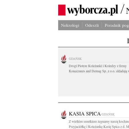
Nekrologi
Odeszli
Poradnik po
GDAŃSK
Drogi Piotrze Koleżanki i Koledzy z firmy
Konecranes and Demag Sp. z o.o. składają w
KASIA SPICA
GDAŃSK
Z wielkim smutkiem żegnamy naszą kochan
Przyjaciółkę i Koleżankę Kasię Spica z d. M