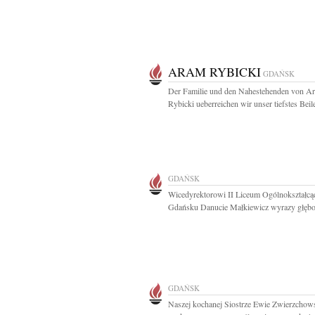
ARAM RYBICKI
GDAŃSK
Der Familie und den Nahestehenden von A
Rybicki ueberreichen wir unser tiefstes Beile
GDAŃSK
Wicedyrektorowi II Liceum Ogólnokształc
Gdańsku Danucie Małkiewicz wyrazy głębok
GDAŃSK
Naszej kochanej Siostrze Ewie Zwierzchows