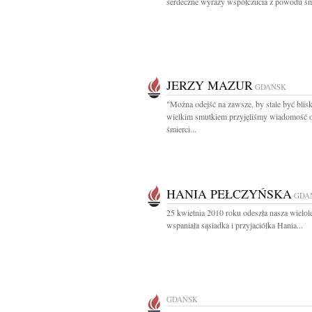
serdeczne wyrazy współczucia z powodu śmi
JERZY MAZUR
GDAŃSK
"Można odejść na zawsze, by stale być blis
wielkim smutkiem przyjęliśmy wiadomość 
śmierci...
HANIA PEŁCZYŃSKA
GDA
25 kwietnia 2010 roku odeszła nasza wielole
wspaniała sąsiadka i przyjaciółka Hania...
GDAŃSK