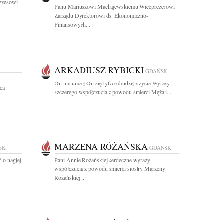
ezesowi
Panu Mariuszowi Machajewskiemu Wiceprezesowi
Zarządu Dyrektorowi ds. Ekonomiczno-
Finansowych...
ARKADIUSZ RYBICKI
GDAŃSK
On nie umarł On się tylko obudził z życia Wyrazy
ca
szczerego współczucia z powodu śmierci Męża i...
MARZENA RÓŻAŃSKA
SK
GDAŃSK
 o nagłej
Pani Annie Rożańskiej serdeczne wyrazy
współczucia z powodu śmierci siostry Marzeny
Rożańskiej...