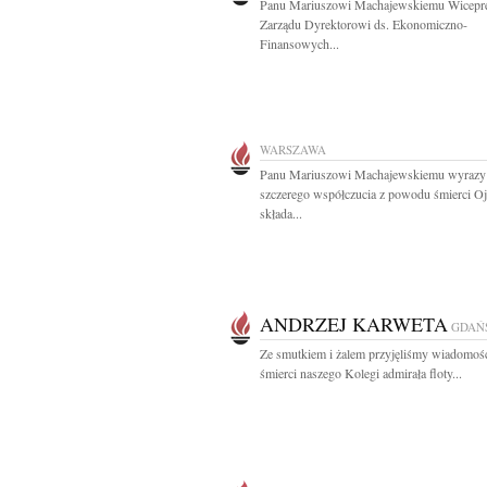
Panu Mariuszowi Machajewskiemu Wicepr
Zarządu Dyrektorowi ds. Ekonomiczno-
Finansowych...
WARSZAWA
Panu Mariuszowi Machajewskiemu wyrazy
szczerego współczucia z powodu śmierci Oj
składa...
ANDRZEJ KARWETA
GDAŃ
Ze smutkiem i żalem przyjęliśmy wiadomość
śmierci naszego Kolegi admirała floty...