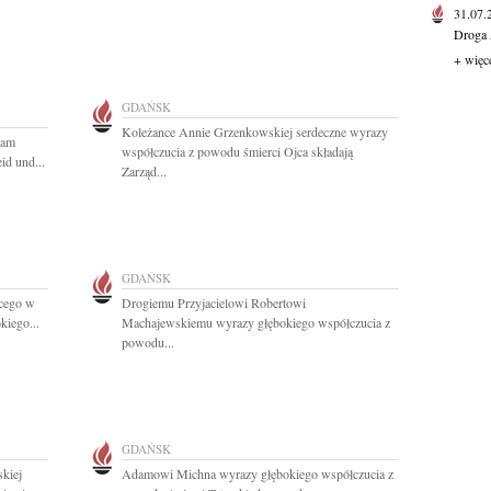
31.07
Droga 
+ więc
GDAŃSK
Koleżance Annie Grzenkowskiej serdeczne wyrazy
ram
współczucia z powodu śmierci Ojca składają
id und...
Zarząd...
GDAŃSK
ącego w
Drogiemu Przyjacielowi Robertowi
iego...
Machajewskiemu wyrazy głębokiego współczucia z
powodu...
GDAŃSK
kiej
Adamowi Michna wyrazy głębokiego współczucia z