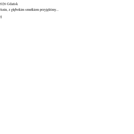
.2026
Gdańsk
Aniu, z głębokim smutkiem przyjęliśmy...
ej