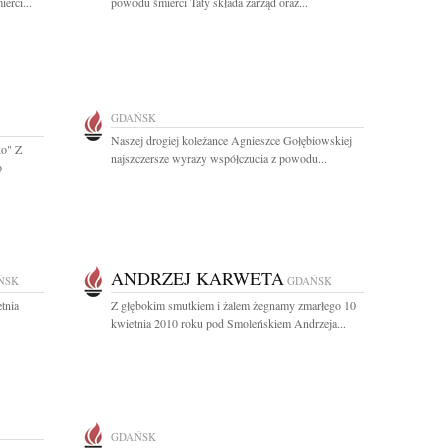
erci...
powodu śmierci Taty składa zarząd oraz...
GDAŃSK
Naszej drogiej koleżance Agnieszce Gołębiowskiej
ko" Z
najszczersze wyrazy współczucia z powodu...
o
ANDRZEJ KARWETA
ŃSK
GDAŃSK
tnia
Z głębokim smutkiem i żalem żegnamy zmarłego 10
kwietnia 2010 roku pod Smoleńskiem Andrzeja...
GDAŃSK