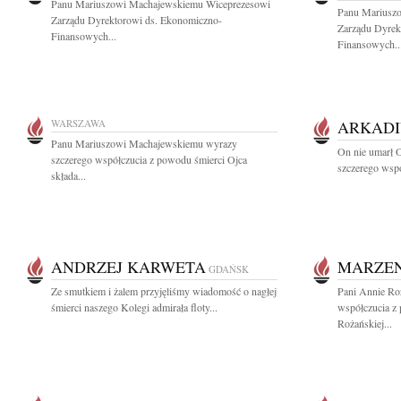
Panu Mariuszowi Machajewskiemu Wiceprezesowi
Panu Mariusz
Zarządu Dyrektorowi ds. Ekonomiczno-
Zarządu Dyrek
Finansowych...
Finansowych..
WARSZAWA
ARKADI
Panu Mariuszowi Machajewskiemu wyrazy
On nie umarł O
szczerego współczucia z powodu śmierci Ojca
szczerego wspó
składa...
ANDRZEJ KARWETA
MARZE
GDAŃSK
Ze smutkiem i żalem przyjęliśmy wiadomość o nagłej
Pani Annie Ro
śmierci naszego Kolegi admirała floty...
współczucia z
Rożańskiej...