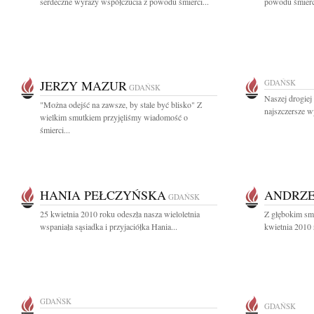
serdeczne wyrazy współczucia z powodu śmierci...
powodu śmierci
JERZY MAZUR
GDAŃSK
GDAŃSK
Naszej drogiej
"Można odejść na zawsze, by stale być blisko" Z
najszczersze w
wielkim smutkiem przyjęliśmy wiadomość o
śmierci...
HANIA PEŁCZYŃSKA
ANDRZE
GDAŃSK
25 kwietnia 2010 roku odeszła nasza wieloletnia
Z głębokim sm
wspaniała sąsiadka i przyjaciółka Hania...
kwietnia 2010
GDAŃSK
GDAŃSK