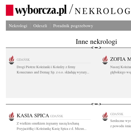
Nekrologi
Odeszli
Poradnik pogrzebowy
Inne nekrologi
ZOFIA 
GDAŃSK
Drogi Piotrze Koleżanki i Koledzy z firmy
Naszej Koleża
Konecranes and Demag Sp. z o.o. składają wyrazy...
głębokiego wspó
KASIA SPICA
GDAŃSK
GDAŃSK
Serdeczne wyr
Z wielkim smutkiem żegnamy naszą kochaną
z powodu śmie
Przyjaciółkę i Koleżankę Kasię Spica z d. Micun...