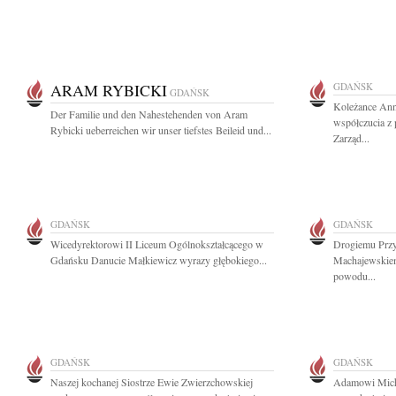
ARAM RYBICKI
GDAŃSK
GDAŃSK
Koleżance Ann
Der Familie und den Nahestehenden von Aram
współczucia z 
Rybicki ueberreichen wir unser tiefstes Beileid und...
Zarząd...
GDAŃSK
GDAŃSK
Wicedyrektorowi II Liceum Ogólnokształcącego w
Drogiemu Przy
Gdańsku Danucie Małkiewicz wyrazy głębokiego...
Machajewskiem
powodu...
GDAŃSK
GDAŃSK
Naszej kochanej Siostrze Ewie Zwierzchowskiej
Adamowi Michn