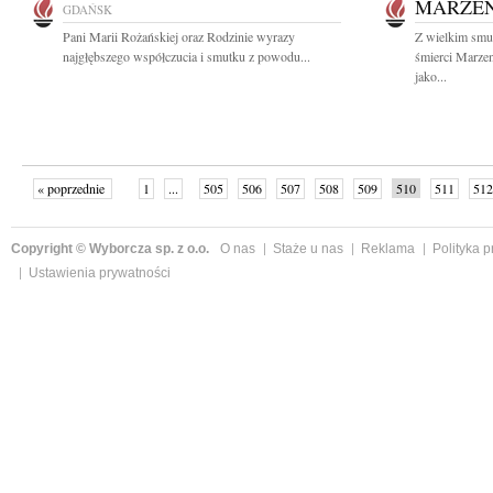
MARZE
GDAŃSK
Pani Marii Rożańskiej oraz Rodzinie wyrazy
Z wielkim smu
najgłębszego współczucia i smutku z powodu...
śmierci Marze
jako...
« poprzednie
1
...
505
506
507
508
509
510
511
512
następne »
Copyright © Wyborcza sp. z o.o.
O nas
Staże u nas
Reklama
Polityka 
Ustawienia prywatności