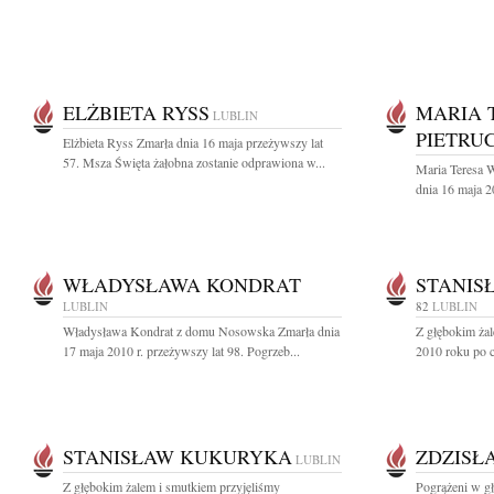
ELŻBIETA RYSS
MARIA 
LUBLIN
PIETRU
Elżbieta Ryss Zmarła dnia 16 maja przeżywszy lat
57. Msza Święta żałobna zostanie odprawiona w...
Maria Teresa 
dnia 16 maja 2
WŁADYSŁAWA KONDRAT
STANIS
LUBLIN
82
LUBLIN
Władysława Kondrat z domu Nosowska Zmarła dnia
Z głębokim ża
17 maja 2010 r. przeżywszy lat 98. Pogrzeb...
2010 roku po c
STANISŁAW KUKURYKA
ZDZISŁ
LUBLIN
Z głębokim żalem i smutkiem przyjęliśmy
Pogrążeni w g