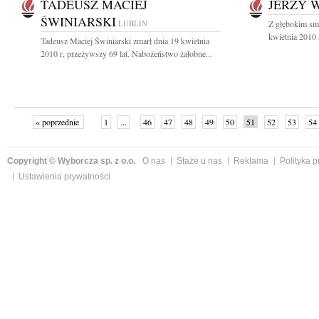
TADEUSZ MACIEJ
JERZY 
ŚWINIARSKI
LUBLIN
Z głębokim sm
kwietnia 2010 r
Tadeusz Maciej Świniarski zmarł dnia 19 kwietnia
2010 r, przeżywszy 69 lat. Nabożeństwo żałobne...
« poprzednie
1
...
46
47
48
49
50
51
52
53
54
Copyright © Wyborcza sp. z o.o.
O nas
Staże u nas
Reklama
Polityka 
Ustawienia prywatności