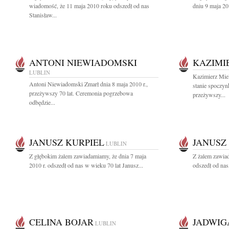
wiadomość, że 11 maja 2010 roku odszedł od nas
dniu 9 maja 20
Stanisław...
ANTONI NIEWIADOMSKI
KAZIMI
LUBLIN
Kazimierz Mie
Antoni Niewiadomski Zmarł dnia 8 maja 2010 r.,
stanie spoczyn
przeżywszy 70 lat. Ceremonia pogrzebowa
przeżywszy...
odbędzie...
JANUSZ KURPIEL
JANUSZ
LUBLIN
Z głębokim żalem zawiadamiamy, że dnia 7 maja
Z żalem zawia
2010 r. odszedł od nas w wieku 70 lat Janusz...
odszedł od nas,
CELINA BOJAR
JADWIG
LUBLIN