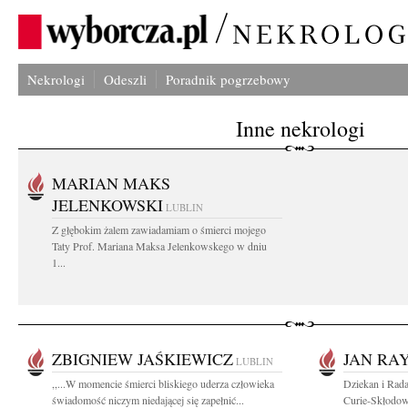
Nekrologi
Odeszli
Poradnik pogrzebowy
Inne nekrologi
MARIAN MAKS
JELENKOWSKI
LUBLIN
Z głębokim żalem zawiadamiam o śmierci mojego
Taty Prof. Mariana Maksa Jelenkowskego w dniu
1...
ZBIGNIEW JAŚKIEWICZ
JAN RA
LUBLIN
,,...W momencie śmierci bliskiego uderza człowieka
Dziekan i Rad
świadomość niczym niedającej się zapełnić...
Curie-Skłodows