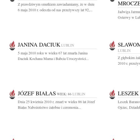
MROCZ
Z prawdziwym smutkiem zawiadamiamy, że w dniu
6 maja 2010 r. odeszła od nas przeżywszy lat 92,...
Jadwiga Jarmuł
Osterwy w Lubl
JANINA DACIUK
SŁAWOM
LUBLIN
LUBLIN
5 maja 2010 roku w wieku 67 lat zmarła Janina
Z głębokim ża
Daciuk Kochana Mama i Babcia Uroczystości...
2010 r. przeży
JÓZEF BIAŁAS
LESZEK
WIEK: 86
LUBLIN
Dnia 25 kwietnia 2010 r. zmarł w wieku 86 lat Józef
Leszek Barano
Białas Nabożeństwo żałobne i ceremonia...
Ojciec, Dziade