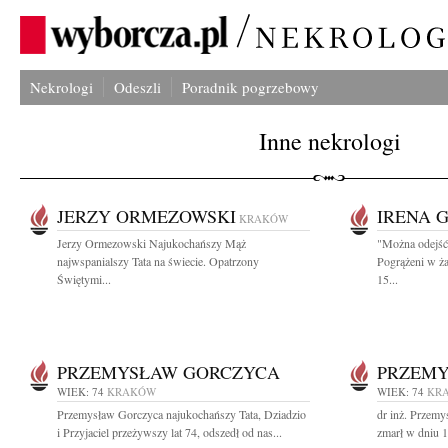
Nekrologi
Odeszli
Poradnik pogrzebowy
Inne nekrologi
JERZY ORMEZOWSKI
IRENA 
KRAKÓW
Jerzy Ormezowski Najukochańszy Mąż
"Można odejść 
najwspanialszy Tata na świecie. Opatrzony
Pogrążeni w ża
Świętymi...
15...
PRZEMYSŁAW GORCZYCA
PRZEMY
WIEK: 74
KRAKÓW
WIEK: 74
KR
Przemysław Gorczyca najukochańszy Tata, Dziadzio
dr inż. Przem
i Przyjaciel przeżywszy lat 74, odszedł od nas...
zmarł w dniu 1