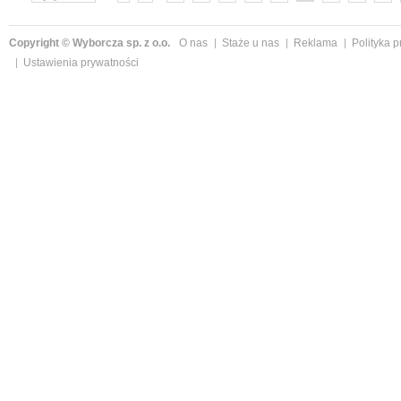
»
Copyright © Wyborcza sp. z o.o.
O nas
Staże u nas
Reklama
Polityka 
Ustawienia prywatności