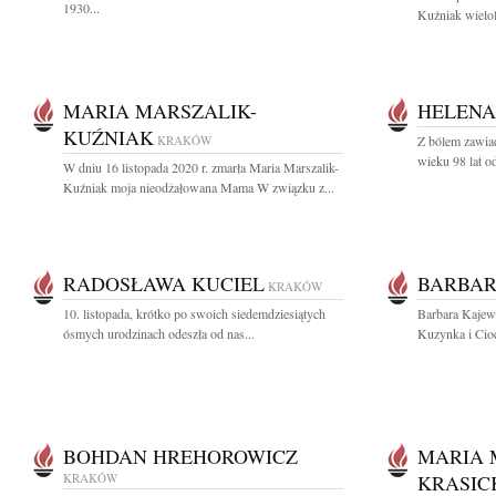
1930...
Kuźniak wielol
MARIA MARSZALIK-
HELENA
KUŹNIAK
KRAKÓW
Z bólem zawia
wieku 98 lat o
W dniu 16 listopada 2020 r. zmarła Maria Marszalik-
Kuźniak moja nieodżałowana Mama W związku z...
RADOSŁAWA KUCIEL
BARBAR
KRAKÓW
10. listopada, krótko po swoich siedemdziesiątych
Barbara Kajews
ósmych urodzinach odeszła od nas...
Kuzynka i Cioc
BOHDAN HREHOROWICZ
MARIA
KRAKÓW
KRASIC