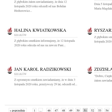
Z głębokim żalem zawiadamiamy, że dnia 12
Dnia 5 listopa
listopada 2020 roku odszedł od nas Bohdan
Maria Magdale
Hrehorowicz...
HALINA KWIATKOWSKA
RYSZAR
KRAKÓW
Z głębokim sm
Z głębokim smutkiem informujemy, że 12 listopada
listopada 2020
2020 roku odeszła od nas na zawsze Pani...
JAN KAROL RADZIKOWSKI
ZDZISŁ
KRAKÓW
"Dobro, Ciepło
Z ogromnym smutkiem zawiadamiamy, że w dniu 3
żalem zawiadam
listopada 2020 roku, przeżywszy 29 lat, odszedł od...
« poprzednie
1
...
46
47
48
49
50
51
52
53
54