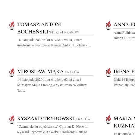
TOMASZ ANTONI
ANNA F
BOCHEŃSKI
WIEK: 94
KRAKÓW
Anna Fulińska
zmarła 13 listo
18 listopada 2020 roku w wieku 94 lat, zmarł
urodzony w Nadzowie Tomasz Antoni Bocheński...
MIROSŁAW MĄKA
IRENA 
KRAKÓW
14 listopada 2020 roku w wieku 63 lat zmarł
Dnia 14 listop
Mirosław Mąka Etnolog, artysta, znawca kultury
Wspaniały Radc
Tatr...
RYSZARD TRYBOWSKI
MARIA 
KRAKÓW
KUŹNIA
"Czemu cieniu odjeżdżasz..." Cyprian K. Norwid
Ryszard Trybowski Adwokat Urodzony 2 lutego
16 listopada 2