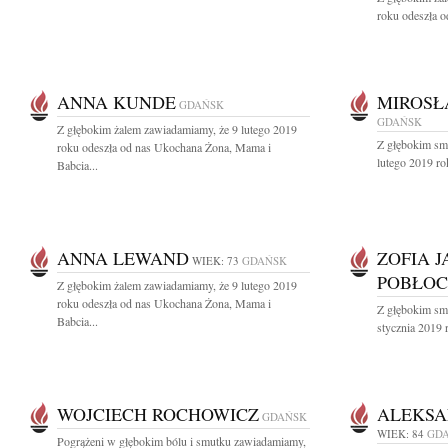
roku odeszła o
ANNA KUNDE
MIROSŁ
GDAŃSK
GDAŃSK
Z głębokim żalem zawiadamiamy, że 9 lutego 2019
Z głębokim sm
roku odeszła od nas Ukochana Żona, Mama i
lutego 2019 ro
Babcia...
ANNA LEWAND
ZOFIA 
WIEK: 73
GDAŃSK
POBŁO
Z głębokim żalem zawiadamiamy, że 9 lutego 2019
roku odeszła od nas Ukochana Żona, Mama i
Z głębokim sm
Babcia...
stycznia 2019 
WOJCIECH ROCHOWICZ
ALEKSA
GDAŃSK
WIEK: 84
GD
Pogrążeni w głębokim bólu i smutku zawiadamiamy,