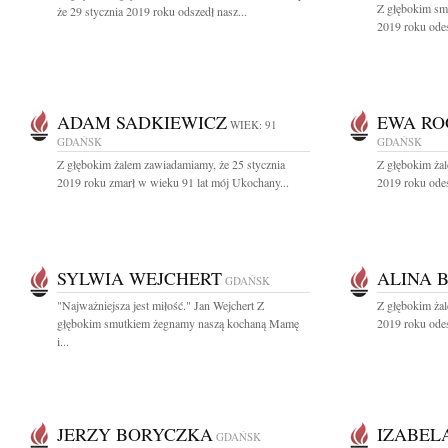
Z głębokim sm
że 29 stycznia 2019 roku odszedł nasz...
2019 roku odes
ADAM SADKIEWICZ
EWA RO
WIEK: 91
GDAŃSK
GDAŃSK
Z głębokim żalem zawiadamiamy, że 25 stycznia
Z głębokim żal
2019 roku zmarł w wieku 91 lat mój Ukochany...
2019 roku odesz
SYLWIA WEJCHERT
ALINA 
GDAŃSK
"Najważniejsza jest miłość." Jan Wejchert Z
Z głębokim żal
głębokim smutkiem żegnamy naszą kochaną Mamę
2019 roku odes
i...
JERZY BORYCZKA
IZABEL
GDAŃSK