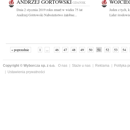
ANDRZEJ GÓRTOWSKI
WOJCIE
GDAŃSK
Dnia 2 stycznia 2019 roku zmarł w wieku 75 lat
Jeden z tych,
Andrzej Górtowski Nabożeństwo żałobne...
Lider środowi
« poprzednie
1
...
46
47
48
49
50
51
52
53
54
»
Copyright © Wyborcza sp. z o.o.
O nas
Staże u nas
Reklama
Polityka 
Ustawienia prywatności