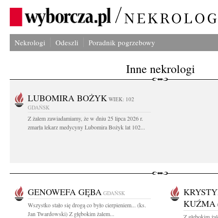
Nekrologi
Odeszli
Poradnik pogrzebowy
Inne nekrologi
LUBOMIRA BOŻYK
WIEK: 102
GDAŃSK
Z żalem zawiadamiamy, że w dniu 25 lipca 2026 r.
zmarła lekarz medycyny Lubomira Bożyk lat 102...
GENOWEFA GĘBA
KRYSTY
GDAŃSK
KUŹMA
Wszystko stało się drogą co było cierpieniem... (ks.
Jan Twardowski) Z głębokim żalem...
Z głębokim ża