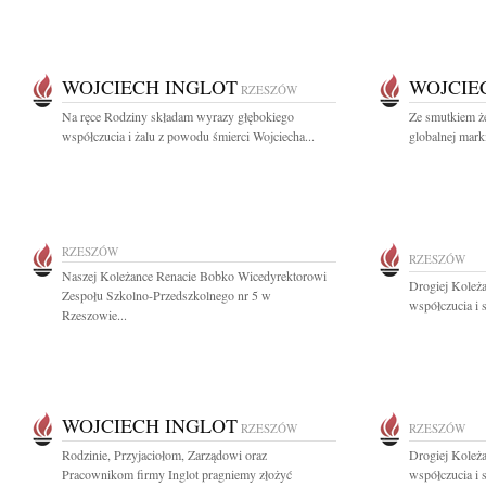
WOJCIECH INGLOT
WOJCIE
RZESZÓW
Na ręce Rodziny składam wyrazy głębokiego
Ze smutkiem ż
współczucia i żalu z powodu śmierci Wojciecha...
globalnej mar
RZESZÓW
RZESZÓW
Naszej Koleżance Renacie Bobko Wicedyrektorowi
Drogiej Koleż
Zespołu Szkolno-Przedszkolnego nr 5 w
współczucia i 
Rzeszowie...
WOJCIECH INGLOT
RZESZÓW
RZESZÓW
Rodzinie, Przyjaciołom, Zarządowi oraz
Drogiej Koleż
Pracownikom firmy Inglot pragniemy złożyć
współczucia i 