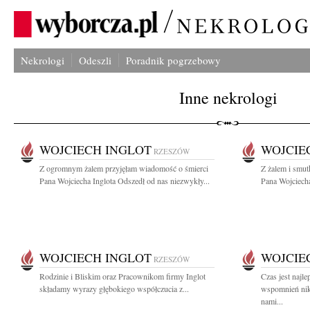
Nekrologi
Odeszli
Poradnik pogrzebowy
Inne nekrologi
WOJCIECH INGLOT
WOJCIE
RZESZÓW
Z ogromnym żalem przyjęłam wiadomość o śmierci
Z żalem i smut
Pana Wojciecha Inglota Odszedł od nas niezwykły...
Pana Wojciecha
WOJCIECH INGLOT
WOJCIE
RZESZÓW
Rodzinie i Bliskim oraz Pracownikom firmy Inglot
Czas jest najl
składamy wyrazy głębokiego współczucia z...
wspomnień nikt
nami...