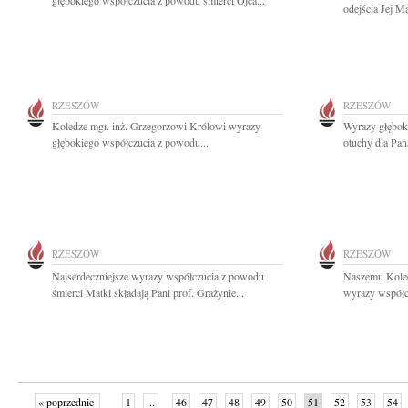
głębokiego współczucia z powodu śmierci Ojca...
odejścia Jej M
RZESZÓW
RZESZÓW
Koledze mgr. inż. Grzegorzowi Królowi wyrazy
Wyrazy głęboki
głębokiego współczucia z powodu...
otuchy dla Pan
RZESZÓW
RZESZÓW
Najserdeczniejsze wyrazy współczucia z powodu
Naszemu Kole
śmierci Matki składają Pani prof. Grażynie...
wyrazy współcz
« poprzednie
1
...
46
47
48
49
50
51
52
53
54