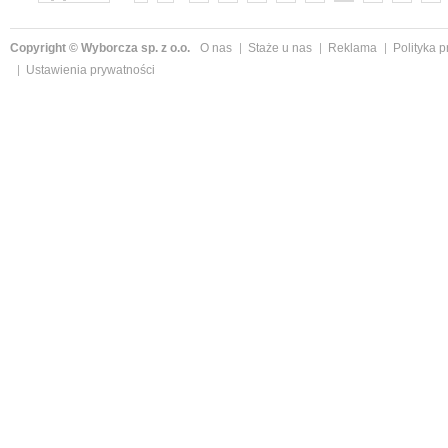
»
Copyright © Wyborcza sp. z o.o.
O nas
Staże u nas
Reklama
Polityka 
Ustawienia prywatności