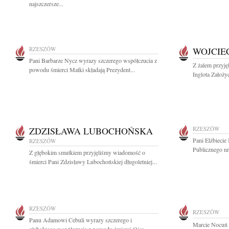
najszczersze...
RZESZÓW
WOJCIE
Pani Barbarze Nycz wyrazy szczerego współczucia z
Z żalem przyj
powodu śmierci Matki składają Prezydent...
Inglota Założyc
ZDZISŁAWA LUBOCHOŃSKA
RZESZÓW
Pani Elżbiecie
RZESZÓW
Publicznego nr
Z głębokim smutkiem przyjęliśmy wiadomość o
śmierci Pani Zdzisławy Lubochońskiej długoletniej...
RZESZÓW
RZESZÓW
Panu Adamowi Cebuli wyrazy szczerego i
Marcie Nocuń 