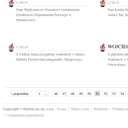
LUBLIN
LUBLIN
Panu Władysławowi Puzoniowi wieloletniemu
Pani Kindze H
Dyrektorowi Departamentu Prawnego w
śmierci Taty sk
Ministerstwie...
WOJCIE
LUBLIN
Z wielkim żalem przyjęliśmy wiadomość o śmierci
Z głębokim żal
Elżbiety Pawłowskiej pielęgniarki, Okręgowego...
wiadomość o ś
Orłowskiego...
« poprzednie
1
...
46
47
48
49
50
51
52
53
54
»
Copyright © Wyborcza sp. z o.o.
O nas
Staże u nas
Reklama
Polityka 
Ustawienia prywatności