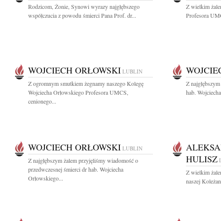
Rodzicom, Żonie, Synowi wyrazy najgłębszego
Z wielkim żal
współczucia z powodu śmierci Pana Prof. dr...
Profesora UMC
WOJCIECH ORŁOWSKI
WOJCIE
LUBLIN
Z ogromnym smutkiem żegnamy naszego Kolegę
Z najgłębszym
Wojciecha Orłowskiego Profesora UMCS,
hab. Wojciecha
cenionego...
WOJCIECH ORŁOWSKI
ALEKSA
LUBLIN
HULISZ
Z najgłębszym żalem przyjęliśmy wiadomość o
przedwczesnej śmierci dr hab. Wojciecha
Z wielkim żal
Orłowskiego...
naszej Koleża