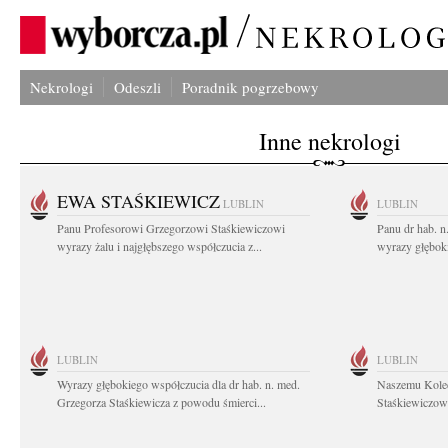
Nekrologi
Odeszli
Poradnik pogrzebowy
Inne nekrologi
EWA STAŚKIEWICZ
LUBLIN
LUBLIN
Panu Profesorowi Grzegorzowi Staśkiewiczowi
Panu dr hab. 
wyrazy żalu i najgłębszego współczucia z...
wyrazy głębok
LUBLIN
LUBLIN
Wyrazy głębokiego współczucia dla dr hab. n. med.
Naszemu Koled
Grzegorza Staśkiewicza z powodu śmierci...
Staśkiewiczowi