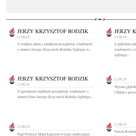
JERZY KRZYSZTOF RODZIK
JERZY 
LUBLIN
LUBLIN
Z wielkim żalem i smutkiem przyjęliśmy wiadomość
Z głębokim żal
o śmierci Jerzego Krzysztofa Rodzika Sędziego w...
wiadomość o ś
sędziego...
JERZY KRZYSZTOF RODZIK
LUBLIN
LUBLIN
Wyrazu głębok
Z ogromnym smutkiem przyjęliśmy wiadomość o
Chiluta z powo
śmierci Pana Jerzego Krzysztofa Rodzika Sędziego...
LUBLIN
LUBLIN
Naszej Koleża
Pani Profesor Marii Łanczont wyrazy serdecznego