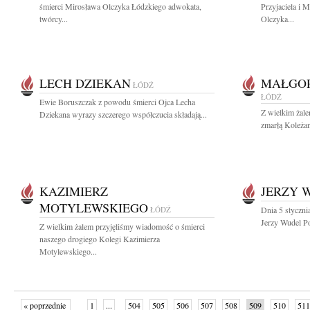
śmierci Mirosława Olczyka Łódzkiego adwokata,
Przyjaciela i
twórcy...
Olczyka...
LECH DZIEKAN
MAŁGO
ŁÓDŹ
ŁÓDŹ
Ewie Boruszczak z powodu śmierci Ojca Lecha
Z wielkim żal
Dziekana wyrazy szczerego współczucia składają...
zmarłą Koleża
KAZIMIERZ
JERZY 
MOTYLEWSKIEGO
ŁÓDŹ
Dnia 5 styczni
Jerzy Wudel Po
Z wielkim żalem przyjęliśmy wiadomość o śmierci
naszego drogiego Kolegi Kazimierza
Motylewskiego...
« poprzednie
1
...
504
505
506
507
508
509
510
511