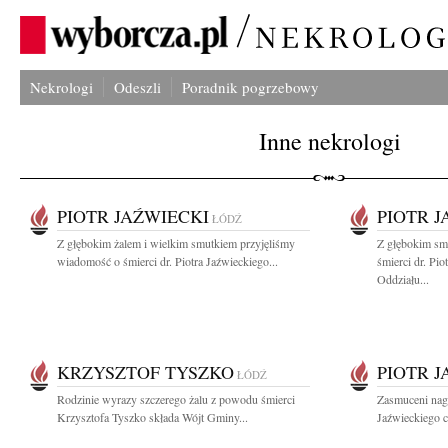
Nekrologi
Odeszli
Poradnik pogrzebowy
Inne nekrologi
PIOTR JAŹWIECKI
PIOTR J
ŁÓDŹ
Z głębokim żalem i wielkim smutkiem przyjęliśmy
Z głębokim sm
wiadomość o śmierci dr. Piotra Jaźwieckiego...
śmierci dr. Pi
Oddziału...
KRZYSZTOF TYSZKO
PIOTR 
ŁÓDŹ
Rodzinie wyrazy szczerego żalu z powodu śmierci
Zasmuceni nagł
Krzysztofa Tyszko składa Wójt Gminy...
Jaźwieckiego c