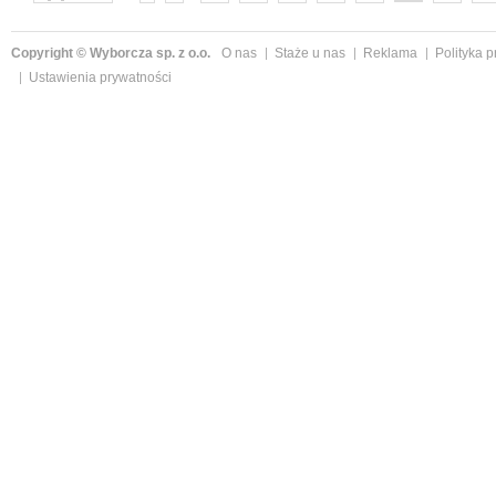
następne »
Copyright © Wyborcza sp. z o.o.
O nas
Staże u nas
Reklama
Polityka 
Ustawienia prywatności