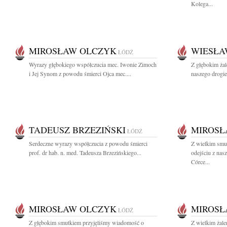
Kolega...
MIROSŁAW OLCZYK
WIESŁA
ŁÓDŹ
Wyrazy głębokiego współczucia mec. Iwonie Zimoch
Z głębokim ża
i Jej Synom z powodu śmierci Ojca mec....
naszego drogie
TADEUSZ BRZEZIŃSKI
MIROSŁ
ŁÓDŹ
Serdeczne wyrazy współczucia z powodu śmierci
Z wielkim smu
prof. dr hab. n. med. Tadeusza Brzezińskiego...
odejściu z na
Córce...
MIROSŁAW OLCZYK
MIROSŁ
ŁÓDŹ
Z głębokim smutkiem przyjęliśmy wiadomość o
Z wielkim żal