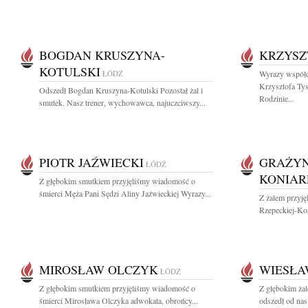
BOGDAN KRUSZYNA-
KRZYSZ
KOTULSKI
ŁÓDŹ
Wyrazy współc
Krzysztofa Ty
Odszedł Bogdan Kruszyna-Kotulski Pozostał żal i
Rodzinie...
smutek. Nasz trener, wychowawca, najuczciwszy...
PIOTR JAŹWIECKI
GRAŻYN
ŁÓDŹ
KONIAR
Z głębokim smutkiem przyjęliśmy wiadomość o
śmierci Męża Pani Sędzi Aliny Jaźwieckiej Wyrazy...
Z żalem przyj
Rzepeckiej-Koni
MIROSŁAW OLCZYK
WIESŁA
ŁÓDŹ
Z głębokim smutkiem przyjęliśmy wiadomość o
Z głębokim ża
śmierci Mirosława Olczyka adwokata, obrońcy...
odszedł od nas