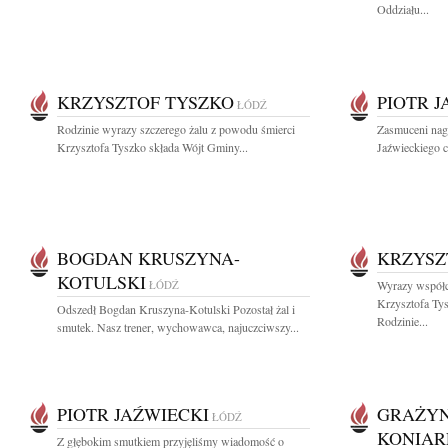
Oddziału...
KRZYSZTOF TYSZKO
PIOTR 
ŁÓDŹ
Rodzinie wyrazy szczerego żalu z powodu śmierci
Zasmuceni nagł
Krzysztofa Tyszko składa Wójt Gminy...
Jaźwieckiego c
BOGDAN KRUSZYNA-
KRZYSZ
KOTULSKI
ŁÓDŹ
Wyrazy współc
Krzysztofa Ty
Odszedł Bogdan Kruszyna-Kotulski Pozostał żal i
Rodzinie...
smutek. Nasz trener, wychowawca, najuczciwszy...
PIOTR JAŹWIECKI
GRAŻYN
ŁÓDŹ
KONIAR
Z głębokim smutkiem przyjęliśmy wiadomość o