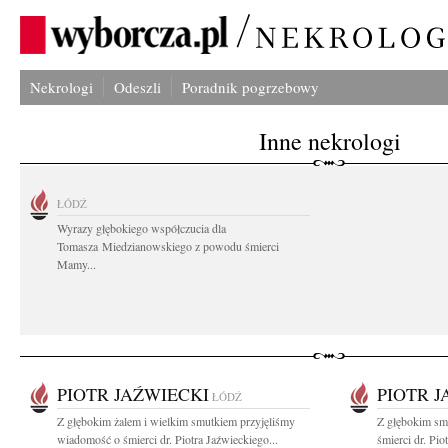
Nekrologi
Odeszli
Poradnik pogrzebowy
Inne nekrologi
ŁÓDŹ
Wyrazy głębokiego współczucia dla
Tomasza Miedzianowskiego z powodu śmierci
Mamy...
PIOTR JAŹWIECKI
PIOTR J
ŁÓDŹ
Z głębokim żalem i wielkim smutkiem przyjęliśmy
Z głębokim sm
wiadomość o śmierci dr. Piotra Jaźwieckiego...
śmierci dr. Pi