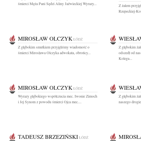
śmierci Męża Pani Sędzi Aliny Jaźwieckiej Wyrazy...
Z żalem przyj
Rzepeckiej-Koni
MIROSŁAW OLCZYK
WIESŁA
ŁÓDŹ
Z głębokim smutkiem przyjęliśmy wiadomość o
Z głębokim ża
śmierci Mirosława Olczyka adwokata, obrońcy...
odszedł od nas
Kolega...
MIROSŁAW OLCZYK
WIESŁA
ŁÓDŹ
Wyrazy głębokiego współczucia mec. Iwonie Zimoch
Z głębokim ża
i Jej Synom z powodu śmierci Ojca mec....
naszego drogie
TADEUSZ BRZEZIŃSKI
MIROSŁ
ŁÓDŹ