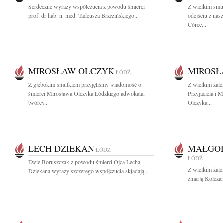
Serdeczne wyrazy współczucia z powodu śmierci
Z wielkim smu
prof. dr hab. n. med. Tadeusza Brzezińskiego...
odejściu z na
Córce...
MIROSŁAW OLCZYK
MIROSŁ
ŁÓDŹ
Z głębokim smutkiem przyjęliśmy wiadomość o
Z wielkim żal
śmierci Mirosława Olczyka Łódzkiego adwokata,
Przyjaciela i
twórcy...
Olczyka...
LECH DZIEKAN
MAŁGO
ŁÓDŹ
ŁÓDŹ
Ewie Boruszczak z powodu śmierci Ojca Lecha
Z wielkim żal
Dziekana wyrazy szczerego współczucia składają...
zmarłą Koleża