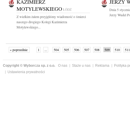
KAZIMIERZ
JERZY 
MOTYLEWSKIEGO
ŁÓDŹ
Dnia 5 styczni
Jerzy Wudel Po
Z wielkim żalem przyjęliśmy wiadomość o śmierci
naszego drogiego Kolegi Kazimierza
Motylewskiego...
« poprzednie
1
...
504
505
506
507
508
509
510
511
następne »
Copyright © Wyborcza sp. z o.o.
O nas
Staże u nas
Reklama
Polityka 
Ustawienia prywatności