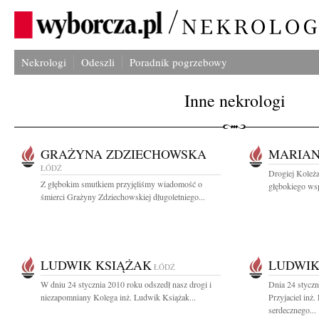
Nekrologi
Odeszli
Poradnik pogrzebowy
Inne nekrologi
GRAŻYNA ZDZIECHOWSKA
MARIA
ŁÓDŹ
Drogiej Koleż
Z głębokim smutkiem przyjęliśmy wiadomość o
głębokiego wsp
śmierci Grażyny Zdziechowskiej długoletniego...
LUDWIK KSIĄŻAK
LUDWIK
ŁÓDŹ
W dniu 24 stycznia 2010 roku odszedł nasz drogi i
Dnia 24 styczn
niezapomniany Kolega inż. Ludwik Książak...
Przyjaciel inż
serdecznego...