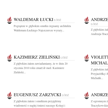
WALDEMAR ŁUCKI
ANDRZE
ŁÓDŹ
ŁÓDŹ
Pogrążeni w głębokim smutku żegnamy architekta
Z głębokim ża
Waldemara Łuckiego Najszczersze wyrazy...
Andrzeja Tracz
KAZIMIERZ ZIELIŃSKI
VIOLET
ŁÓDŹ
MICHAL
Z głębokim żalem zawiadamiamy, że w dniu 20
stycznia 2010 roku zmarł dr med. Kazimierz
Z głębokim ża
Zieliński...
Przyjaciółkę i
Michalik...
EUGENIUSZ ZARZYCKI
ANDRZE
ŁÓDŹ
Z głębokim żalem i smutkiem przyjęliśmy
Z ogromnym ża
wiadomość o nagłej śmierci naszego Kolegi i
Traczykowskieg