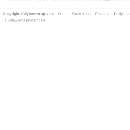
następne »
Copyright © Wyborcza sp. z o.o.
O nas
Staże u nas
Reklama
Polityka 
Ustawienia prywatności