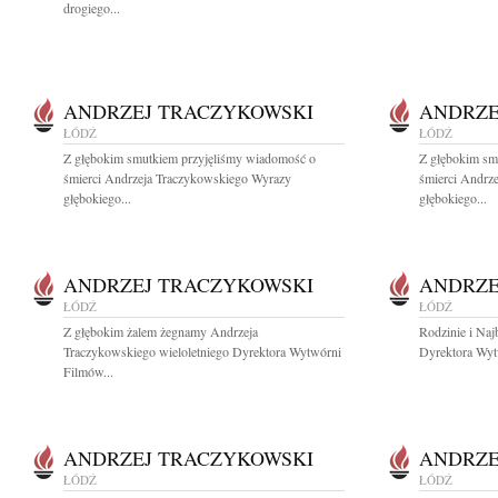
drogiego...
ANDRZEJ TRACZYKOWSKI
ANDRZE
ŁÓDŹ
ŁÓDŹ
Z głębokim smutkiem przyjęliśmy wiadomość o
Z głębokim sm
śmierci Andrzeja Traczykowskiego Wyrazy
śmierci Andrz
głębokiego...
głębokiego...
ANDRZEJ TRACZYKOWSKI
ANDRZE
ŁÓDŹ
ŁÓDŹ
Z głębokim żalem żegnamy Andrzeja
Rodzinie i Na
Traczykowskiego wieloletniego Dyrektora Wytwórni
Dyrektora Wyt
Filmów...
ANDRZEJ TRACZYKOWSKI
ANDRZE
ŁÓDŹ
ŁÓDŹ