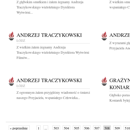
Z głębokim smutkiem i żalem żegnamy Andrzeja
Z wielkim smut
Traczykowskiego wieloletniego Dyrektora
wspaniałego C
Wytwórni...
ANDRZEJ TRACZYKOWSKI
ANDRZE
ŁÓDŹ
Z wyrazami gł
Z wielkim żalem żegnamy Andrzeja
Przyjaciela An
Traczykowskiego wieloletniego Dyrektora Wytwórni
Filmów...
ANDRZEJ TRACZYKOWSKI
GRAŻYN
ŁÓDŹ
KONIAR
Z ogromnym żalem przyjęliśmy wiadomość o śmierci
Głęboko porus
naszego Przyjaciela, wspaniałego Człowieka...
Koniarek byłej
« poprzednie
1
...
503
504
505
506
507
508
509
510