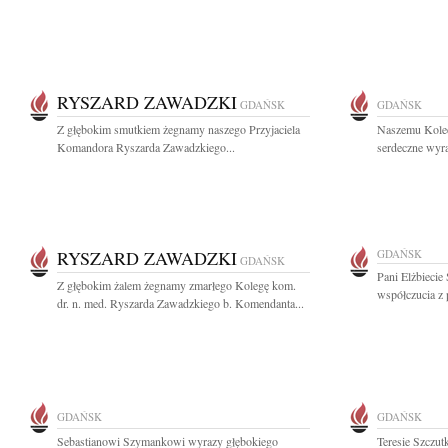
RYSZARD ZAWADZKI
GDAŃSK
GDAŃSK
Z głębokim smutkiem żegnamy naszego Przyjaciela
Naszemu Kole
Komandora Ryszarda Zawadzkiego...
serdeczne wyra
RYSZARD ZAWADZKI
GDAŃSK
GDAŃSK
Pani Elżbiecie
Z głębokim żalem żegnamy zmarłego Kolegę kom.
współczucia z 
dr. n. med. Ryszarda Zawadzkiego b. Komendanta...
GDAŃSK
GDAŃSK
Sebastianowi Szymankowi wyrazy głębokiego
Teresie Szczut