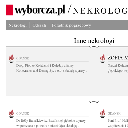
Nekrologi
Odeszli
Poradnik pogrzebowy
Inne nekrologi
ZOFIA 
GDAŃSK
Drogi Piotrze Koleżanki i Koledzy z firmy
Naszej Koleża
Konecranes and Demag Sp. z o.o. składają wyrazy...
głębokiego wspó
GDAŃSK
GDAŃSK
Dr Róży Banaśkiewicz-Bazińskiej głębokie wyrazy
Pani Prof. Hal
współczucia z powodu śmierci Ojca składają...
współczucia i 