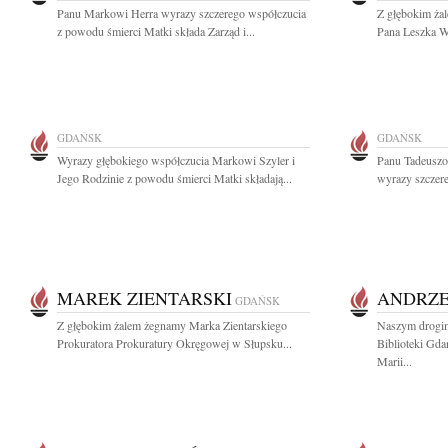
Panu Markowi Herra wyrazy szczerego współczucia
Z głębokim ża
z powodu śmierci Matki składa Zarząd i...
Pana Leszka W
GDAŃSK
GDAŃSK
Wyrazy głębokiego współczucia Markowi Szyler i
Panu Tadeuszo
Jego Rodzinie z powodu śmierci Matki składają...
wyrazy szczere
MAREK ZIENTARSKI
ANDRZE
GDAŃSK
Z głębokim żalem żegnamy Marka Zientarskiego
Naszym drogim
Prokuratora Prokuratury Okręgowej w Słupsku...
Biblioteki Gda
Marii...