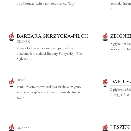
współczucia i żalu z powodu śmierci Taty...
powodu śmierc
z...
BARBARA SKRZYCKA-PILCH
ZBIGNI
GDAŃSK
Z głębokim ża
Z głębokim żalem i smutkiem przyjęliśmy
naszego wielol
wiadomość o śmierci Barbary Skrzyckiej - Pilch
Sędziego...
GDAŃSK
DARIUS
Panu Prokuratorowi Jackowi Pilchowi wyrazy
Z głębokim ża
szczerego współczucia i żalu z powodu śmierci
Kolegę Oficer
Żony...
LESZEK
GDAŃSK