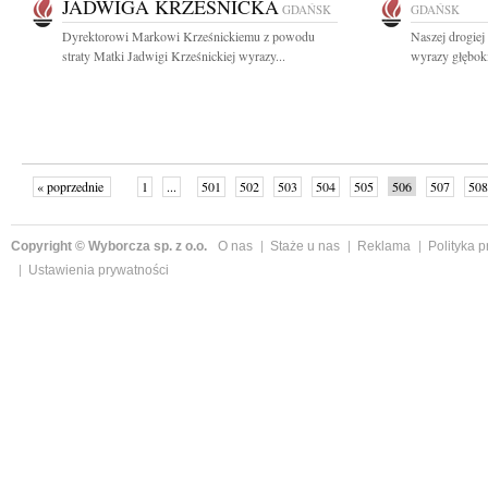
JADWIGA KRZEŚNICKA
GDAŃSK
GDAŃSK
Dyrektorowi Markowi Krześnickiemu z powodu
Naszej drogiej
straty Matki Jadwigi Krześnickiej wyrazy...
wyrazy głębok
« poprzednie
1
...
501
502
503
504
505
506
507
508
następne »
Copyright © Wyborcza sp. z o.o.
O nas
Staże u nas
Reklama
Polityka 
Ustawienia prywatności