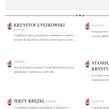
KRZYSTOF ŁYSZKOWSKI
OLSZTYN
GDAŃSK
Ordynatorowi d
Z głębokim żalem przyjęliśmy wiadomość o śmierci
wyrazy głębok
naszego Kolegi Krzysztofa Łyszkowskiego szczere...
GDAŃSK
STANIS
Naszej drogiej Koleżance Urszuli Banieckiej wyrazy
KRYSTY
głębokiego współczucia z powodu...
Z wielkim smu
Stanisławę Kry
JERZY KRĘŻEL
GDAŃSK
OLSZTYN
Z głębokim smutkiem przyjęliśmy wiadomość o
Naszemu Kole