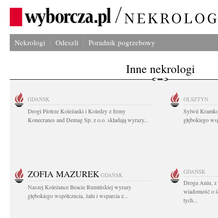
Nekrologi
Odeszli
Poradnik pogrzebowy
Inne nekrologi
GDAŃSK
OLSZTYN
Drogi Piotrze Koleżanki i Koledzy z firmy
Sylwii Kramko
Konecranes and Demag Sp. z o.o. składają wyrazy...
głębokiego ws
ZOFIA MAZUREK
GDAŃSK
GDAŃSK
Droga Aniu, z
Naszej Koleżance Beacie Rumińskiej wyrazy
wiadomość o ś
głębokiego współczucia, żalu i wsparcia z...
tych...