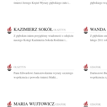
śmierci Jerzego Krężel Wyrazy głębokiego żalu i...
głębokiego wsp
KAZIMIERZ SOKÓŁ
WANDA
OLSZTYN
Z głębokim żalem przyjęliśmy wiadomość o odejściu
Z głębokim sm
naszego Kolegi Kazimierza Sokoła Rodzinie i...
lutego 2011 ro
OLSZTYN
GDAŃSK
Panu Edwardowi Janiszewskiemu wyrazy szczerego
Dariuszowi Ba
współczucia z powodu śmierci Matki...
współczucia z 
MARIA WUJTOWICZ
GDAŃSK
GDAŃSK