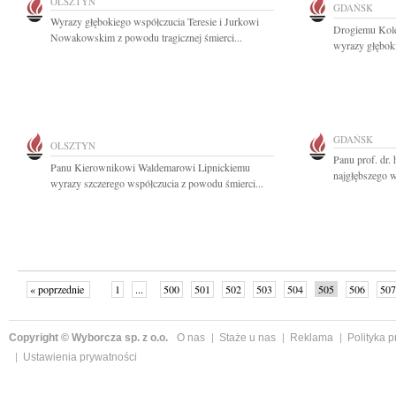
OLSZTYN
GDAŃSK
Wyrazy głębokiego współczucia Teresie i Jurkowi
Drogiemu Kol
Nowakowskim z powodu tragicznej śmierci...
wyrazy głęboki
GDAŃSK
OLSZTYN
Panu prof. dr.
Panu Kierownikowi Waldemarowi Lipnickiemu
najgłębszego w
wyrazy szczerego współczucia z powodu śmierci...
« poprzednie
1
...
500
501
502
503
504
505
506
507
następne »
Copyright © Wyborcza sp. z o.o.
O nas
Staże u nas
Reklama
Polityka 
Ustawienia prywatności