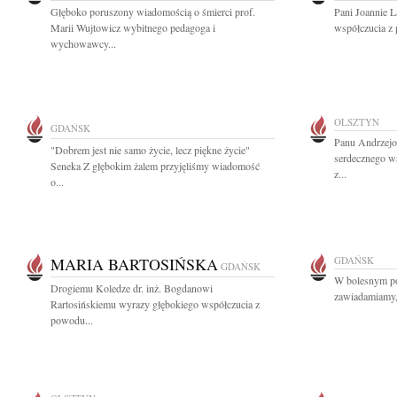
Głęboko poruszony wiadomością o śmierci prof.
Pani Joannie 
Marii Wujtowicz wybitnego pedagoga i
współczucia z 
wychowawcy...
OLSZTYN
GDAŃSK
Panu Andrzej
"Dobrem jest nie samo życie, lecz piękne życie"
serdecznego ws
Seneka Z głębokim żalem przyjęliśmy wiadomość
z...
o...
MARIA BARTOSIŃSKA
GDAŃSK
GDAŃSK
W bolesnym po
Drogiemu Koledze dr. inż. Bogdanowi
zawiadamiamy, 
Rartosińskiemu wyrazy głębokiego współczucia z
powodu...