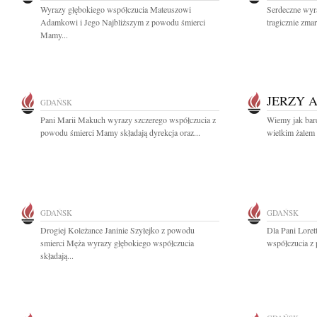
Wyrazy głębokiego współczucia Mateuszowi
Serdeczne wyra
Adamkowi i Jego Najbliższym z powodu śmierci
tragicznie zma
Mamy...
JERZY 
GDAŃSK
Pani Marii Makuch wyrazy szczerego współczucia z
Wiemy jak bard
powodu śmierci Mamy składają dyrekcja oraz...
wielkim żalem 
GDAŃSK
GDAŃSK
Drogiej Koleżance Janinie Szyłejko z powodu
Dla Pani Lore
smierci Męża wyrazy głębokiego współczucia
współczucia z
składają...