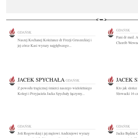
GDAŃSK
GDAŃSK
Pani dr med. A
Naszej Kochanej Koleżance dr Frezji Gruszeckiej i
Chorób Wewnęt
jej córce Kasi wyrazy najgłębszego...
JACEK SPYCHAŁA
JACEK 
GDAŃSK
Z powodu tragicznej śmierci naszego wieloletniego
Kto jak słońce 
Kolegi i Przyjaciela Jacka Spychały łączymy...
Słowacki 16 cz
GDAŃSK
GDAŃSK
Joli Rogowskiej i jej mężowi Andrzejowi wyrazy
Jacku Będzie C