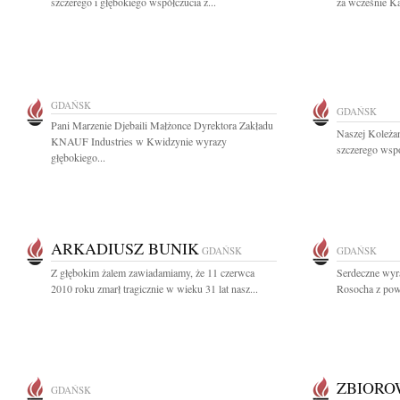
szczerego i głębokiego współczucia z...
za wcześnie Ka
GDAŃSK
GDAŃSK
Pani Marzenie Djebaili Małżonce Dyrektora Zakładu
Naszej Koleża
KNAUF Industries w Kwidzynie wyrazy
szczerego wspó
głębokiego...
ARKADIUSZ BUNIK
GDAŃSK
GDAŃSK
Z głębokim żalem zawiadamiamy, że 11 czerwca
Serdeczne wyr
2010 roku zmarł tragicznie w wieku 31 lat nasz...
Rosocha z powo
ZBIOR
GDAŃSK