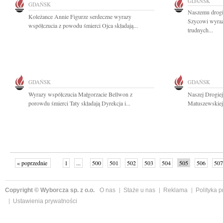
GDAŃSK
GDAŃSK
Naszemu drogi
Koleżance Annie Figurze serdeczne wyrazy
Szycowi wyraz
współczucia z powodu śmierci Ojca składają...
trudnych...
GDAŃSK
GDAŃSK
Wyrazy współczucia Małgorzacie Bellwon z
Naszej Drogiej
porowdu śmierci Taty składają Dyrekcja i...
Matuszewskiej 
« poprzednie
1
...
500
501
502
503
504
505
506
507
następne »
Copyright © Wyborcza sp. z o.o.
O nas
Staże u nas
Reklama
Polityka 
Ustawienia prywatności