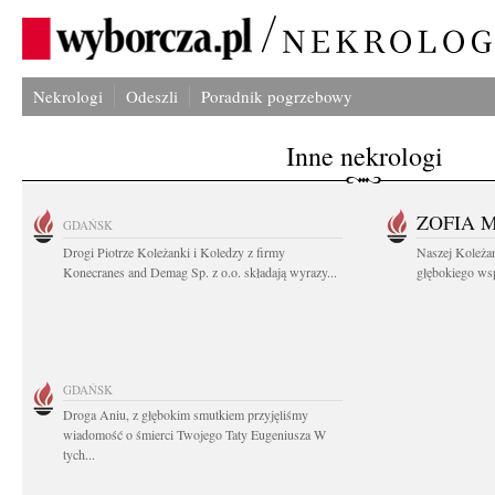
Nekrologi
Odeszli
Poradnik pogrzebowy
Inne nekrologi
ZOFIA 
GDAŃSK
Drogi Piotrze Koleżanki i Koledzy z firmy
Naszej Koleża
Konecranes and Demag Sp. z o.o. składają wyrazy...
głębokiego wspó
GDAŃSK
Droga Aniu, z głębokim smutkiem przyjęliśmy
wiadomość o śmierci Twojego Taty Eugeniusza W
tych...