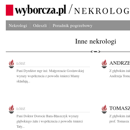
Nekrologi
Odeszli
Poradnik pogrzebowy
Inne nekrologi
ANDRZE
ŁÓDŹ
Pani Dyrektor mgr inż. Małgorzacie Gosławskiej
Z głębokim ża
wyrazy współczucia z powodu śmierci Mamy
Andrzeja Tomc
składają...
TOMAS
ŁÓDŹ
Pani Doktor Dorocie Bara-Błaszczyk wyrazy
Z głębokim ża
głębokiego żalu i współczucia z powodu śmierci
prof. Tomasza 
Taty...