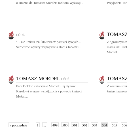
o śmierci dr. Tomasza Mordela Rektora Wyższej...
Przyjaciela To
TOMAS
ŁÓDŹ
"... nie umiera ten, kto trwa w pamięci żywych..."
Z ogromnym ża
Serdeczne wyrazy współczucia Hani i Jarkowi...
marca 2010 ro
Mordel...
TOMASZ MORDEL
TOMAS
ŁÓDŹ
Pani Doktor Katarzynie Mordel i Jej Synowi
Z wielkim smu
Karolowi wyrazy współczucia z powodu śmierci
śmierci naszeg
Męża i...
« poprzednie
1
...
499
500
501
502
503
504
505
506