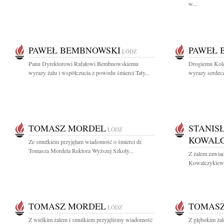
w...
PAWEŁ BEMBNOWSKI
PAWEŁ 
ŁÓDŹ
Panu Dyrektorowi Rafałowi Bembnowskiemu
Drogiemu Kol
wyrazy żalu i współczucia z powodu śmierci Taty...
wyrazy serdecz
TOMASZ MORDEL
STANIS
ŁÓDŹ
KOWALC
Ze smutkiem przyjęłam wiadomość o śmierci dr.
Tomasza Mordela Rektora Wyższej Szkoły...
Z żalem zawia
Kowalczykiewic
TOMASZ MORDEL
TOMAS
ŁÓDŹ
Z wielkim żalem i smutkiem przyjęliśmy wiadomość
Z głębokim ża