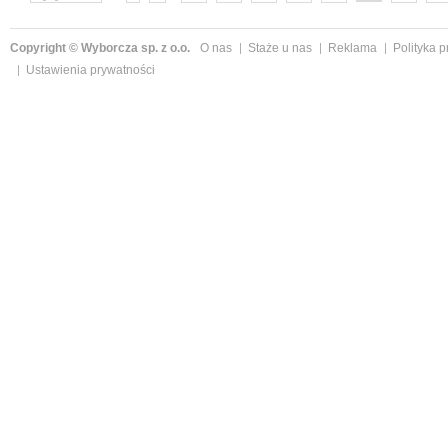
następne »
Copyright © Wyborcza sp. z o.o.
O nas
Staże u nas
Reklama
Polityka 
Ustawienia prywatności