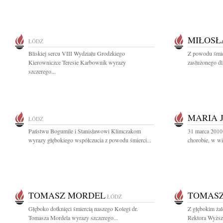
MIŁOSŁ
ŁÓDŹ
Bliskiej sercu VIII Wydziału Grodzkiego
Z powodu śmie
Kierowniczce Teresie Karbownik wyrazy
zasłużonego d
szczerego...
MARIA 
ŁÓDŹ
Państwu Bogumile i Stanisławowi Klimczakom
31 marca 2010 r
wyrazy głębokiego współczucia z powodu śmierci...
chorobie, w wi
TOMASZ MORDEL
TOMAS
ŁÓDŹ
Głęboko dotknięci śmiercią naszego Kolegi dr.
Z głębokim ża
Tomasza Mordela wyrazy szczerego...
Rektora Wyższe