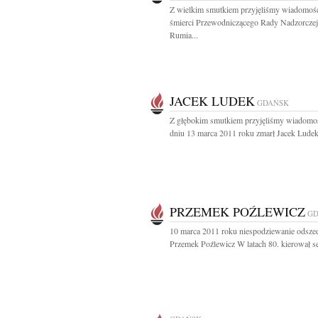
Z wielkim smutkiem przyjęliśmy wiadomoś
śmierci Przewodniczącego Rady Nadzorcze
Rumia...
JACEK LUDEK
GDAŃSK
Z głębokim smutkiem przyjęliśmy wiadomo
dniu 13 marca 2011 roku zmarł Jacek Ludek
PRZEMEK POŹLEWICZ
GD
10 marca 2011 roku niespodziewanie odszed
Przemek Poźlewicz W latach 80. kierował se