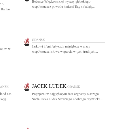
Bożence Więckowskiej wyrazy głębokiego
ć o
współczucia z powodu śmierci Taty składają...
j Banku
GDAŃSK
Jarkowi i Ani Artyszuk najgłębsze wyrazy
ść, że w
współczucia i słowa wsparcia w tych trudnych...
...
JACEK LUDEK
AŃSK
GDAŃSK
ł od nas
Pogrążeni w najgłębszym żalu żegnamy Naszego
kcją...
Szefa Jacka Ludek Szczerego i dobrego człowieka....