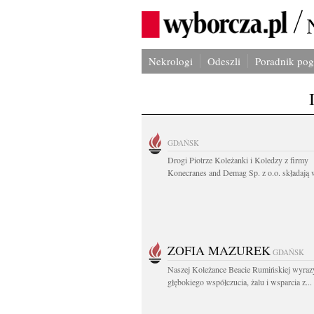
Nekrologi
Odeszli
Poradnik po
GDAŃSK
Drogi Piotrze Koleżanki i Koledzy z firmy
Konecranes and Demag Sp. z o.o. składają w
ZOFIA MAZUREK
GDAŃSK
Naszej Koleżance Beacie Rumińskiej wyraz
głębokiego współczucia, żalu i wsparcia z...