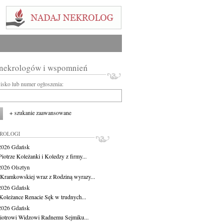
 nekrologów i wspomnień
wisko lub numer ogłoszenia:
+ szukanie zaawansowane
KROLOGI
.2026
Gdańsk
iotrze Koleżanki i Koledzy z firmy...
.2026
Olsztyn
 Kramkowskiej wraz z Rodziną wyrazy...
.2026
Gdańsk
Koleżance Renacie Sęk w trudnych...
.2026
Gdańsk
iotrowi Widzowi Radnemu Sejmiku...