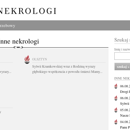
grzebowy
Inne nekrologi
Szukaj
Imię i naz
OLSZTYN
Sylwii Kramkowskiej wraz z Rodziną wyrazy
yrazy...
głębokiego współczucia z powodu śmierci Mamy...
INNE NE
06.08
Drogi P
06.08
Sylwii
05.08
y
Nasze 
04.08
Panu P