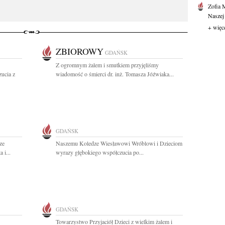
Zofia 
Naszej
+ więc
ZBIOROWY
GDAŃSK
Z ogromnym żalem i smutkiem przyjęliśmy
ucia z
wiadomość o śmierci dr. inż. Tomasza Jóźwiaka...
GDAŃSK
ze
Naszemu Koledze Wiesławowi Wróblowi i Dzieciom
 i...
wyrazy głębokiego współczucia po...
GDAŃSK
Towarzystwo Przyjaciół Dzieci z wielkim żalem i