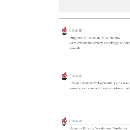
GDAŃSK
Drogiemu Koledze inż. Kazimierzowi
Giczkowskiemu wyrazy głębokiego współcz
powodu...
GDAŃSK
Beatko Odeszłaś zbyt wcześnie, ale na zaws
pozostaniesz w naszych sercach uśmiechnięta
GDAŃSK
Naszemu Koledze Wiesławowi Wróblowi