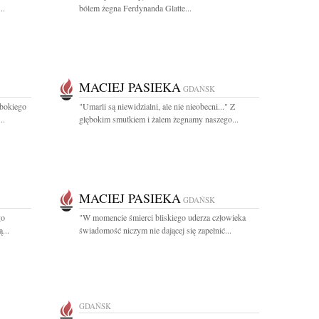
..
bólem żegna Ferdynanda Glatte...
MACIEJ PASIEKA
GDAŃSK
ębokiego
"Umarli są niewidzialni, ale nie nieobecni..." Z
..
głębokim smutkiem i żalem żegnamy naszego...
MACIEJ PASIEKA
GDAŃSK
go
"W momencie śmierci bliskiego uderza człowieka
...
świadomość niczym nie dającej się zapełnić...
GDAŃSK