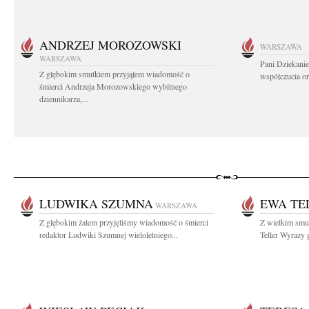
ANDRZEJ MOROZOWSKI
WARSZAWA
WARSZAWA
Pani Dziekanie
Z głębokim smutkiem przyjąłem wiadomość o
współczucia or
śmierci Andrzeja Morozowskiego wybitnego
dziennikarza,...
LUDWIKA SZUMNA
EWA TE
WARSZAWA
Z głębokim żalem przyjęliśmy wiadomość o śmierci
Z wielkim smu
redaktor Ludwiki Szumnej wieloletniego...
Teller Wyrazy 