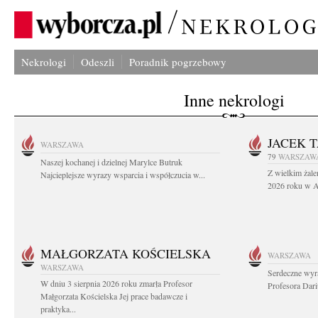
Nekrologi
Odeszli
Poradnik pogrzebowy
Inne nekrologi
JACEK 
WARSZAWA
79
WARSZAW
Naszej kochanej i dzielnej Marylce Butruk
Z wielkim żale
Najcieplejsze wyrazy wsparcia i współczucia w...
2026 roku w Au
MAŁGORZATA KOŚCIELSKA
WARSZAWA
WARSZAWA
Serdeczne wyr
W dniu 3 sierpnia 2026 roku zmarła Profesor
Profesora Dar
Małgorzata Kościelska Jej prace badawcze i
praktyka...