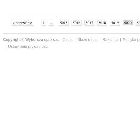
« poprzednie
1
...
5015
5016
5017
5018
5019
5020
5
...
5039
następne »
Copyright © Wyborcza sp. z o.o.
O nas
Staże u nas
Reklama
Polityka 
Ustawienia prywatności