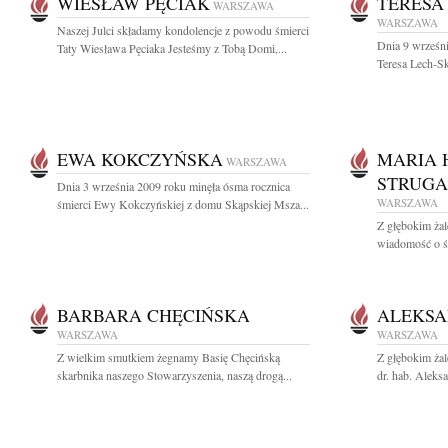
WIESŁAW PĘCIAK
TERESA
WARSZAWA
WARSZAWA
Naszej Julci składamy kondolencje z powodu śmierci
Dnia 9 wrześni
Taty Wiesława Pęciaka Jesteśmy z Tobą Domi,...
Teresa Lech-S
EWA KOKCZYŃSKA
MARIA 
WARSZAWA
STRUGA
Dnia 3 września 2009 roku minęła ósma rocznica
WARSZAWA
śmierci Ewy Kokczyńskiej z domu Skąpskiej Msza...
Z głębokim żal
wiadomość o śm
BARBARA CHĘCIŃSKA
ALEKSA
WARSZAWA
WARSZAWA
Z wielkim smutkiem żegnamy Basię Chęcińską
Z głębokim ża
skarbnika naszego Stowarzyszenia, naszą drogą...
dr. hab. Aleks