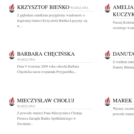
KRZYSZTOF BIEŃKO
AMELIA
WARSZAWA
KUCZY
Z głębokim smutkiem przyjęliśmy wiadomośc o
tragicznej śmierci Krzysztofa Bieńka Łączymy się
Naszej Koleża
w...
szczerego wspó
BARBARA CHĘCIŃSKA
DANUTA
WARSZAWA
Z wielkim żal
Dnia 9 września 2009 roku odeszła Barbara
Danuty Bliźniak
Chęcińska nasza wspaniała Przyjaciółka,...
MIECZYSŁAW CHOŁUJ
MAREK 
WARSZAWA
Wyrazy szczere
Z powodu śmierci Pana Mieczysława Chołuja
powodu śmierc
Prezesa Zarządu Banku Spółdzielczego w
Zwoleniu...