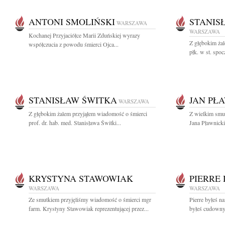
ANTONI SMOLIŃSKI
STANIS
WARSZAWA
WARSZAWA
Kochanej Przyjaciółce Marii Zduńskiej wyrazy
Z głębokim ża
współczucia z powodu śmierci Ojca...
płk. w st. spoc
STANISŁAW ŚWITKA
JAN PŁ
WARSZAWA
Z głębokim żalem przyjąłem wiadomość o śmierci
Z wielkim smu
prof. dr. hab. med. Stanisława Świtki...
Jana Pławnicki
KRYSTYNA STAWOWIAK
PIERRE
WARSZAWA
WARSZAWA
Ze smutkiem przyjęliśmy wiadomość o śmierci mgr
Pierre byłeś na
farm. Krystyny Stawowiak reprezentującej przez...
byłeś cudowny